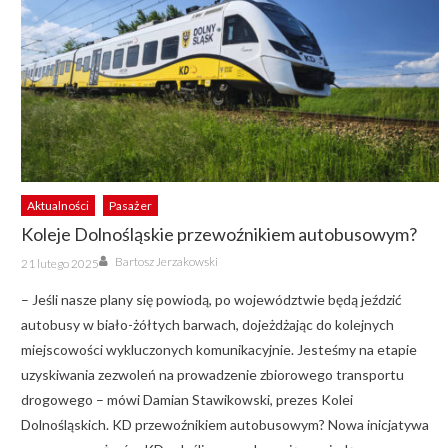
Aktualności
Pasażer
Koleje Dolnośląskie przewoźnikiem autobusowym?
Author
Posted
Bartosz Jerzakowski
21 lutego 2025
on
– Jeśli nasze plany się powiodą, po województwie będą jeździć
autobusy w biało-żółtych barwach, dojeżdżając do kolejnych
miejscowości wykluczonych komunikacyjnie. Jesteśmy na etapie
uzyskiwania zezwoleń na prowadzenie zbiorowego transportu
drogowego – mówi Damian Stawikowski, prezes Kolei
Dolnośląskich. KD przewoźnikiem autobusowym? Nowa inicjatywa