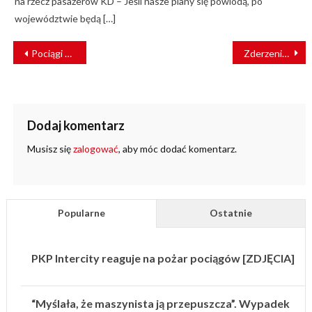
na rzecz pasażerów KD – Jeśli nasze plany się powiodą, po
województwie będą […]
NAWIGACJA
Pociągi staną na godzinę – w nocy przestawimy zegarki
Zderzenie pociągu z betoniarką na przejeździe w Hudčicach
WPISU
Dodaj komentarz
Musisz się
zalogować
, aby móc dodać komentarz.
Popularne
Ostatnie
PKP Intercity reaguje na pożar pociągów [ZDJĘCIA]
“Myślała, że maszynista ją przepuszcza”. Wypadek