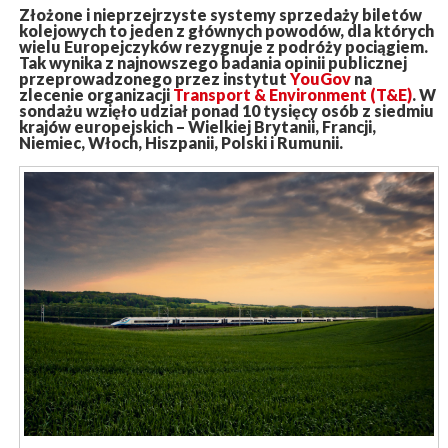
Złożone i nieprzejrzyste systemy sprzedaży biletów
kolejowych to jeden z głównych powodów, dla których
wielu Europejczyków rezygnuje z podróży pociągiem.
Tak wynika z najnowszego badania opinii publicznej
przeprowadzonego przez instytut
YouGov
na
zlecenie organizacji
Transport & Environment (T&E)
. W
sondażu wzięło udział ponad 10 tysięcy osób z siedmiu
krajów europejskich – Wielkiej Brytanii, Francji,
Niemiec, Włoch, Hiszpanii, Polski i Rumunii.