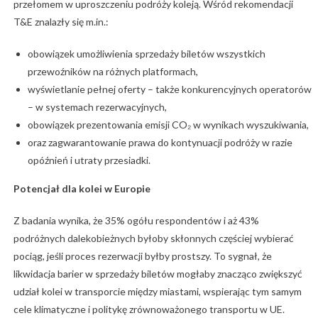
przełomem w uproszczeniu podróży koleją. Wśród rekomendacji
T&E znalazły się m.in.:
obowiązek umożliwienia sprzedaży biletów wszystkich
przewoźników na różnych platformach,
wyświetlanie pełnej oferty – także konkurencyjnych operatorów
– w systemach rezerwacyjnych,
obowiązek prezentowania emisji CO₂ w wynikach wyszukiwania,
oraz zagwarantowanie prawa do kontynuacji podróży w razie
opóźnień i utraty przesiadki.
Potencjał dla kolei w Europie
Z badania wynika, że 35% ogółu respondentów i aż 43%
podróżnych dalekobieżnych byłoby skłonnych częściej wybierać
pociąg, jeśli proces rezerwacji byłby prostszy. To sygnał, że
likwidacja barier w sprzedaży biletów mogłaby znacząco zwiększyć
udział kolei w transporcie między miastami, wspierając tym samym
cele klimatyczne i politykę zrównoważonego transportu w UE.