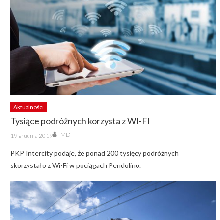
Aktualności
Tysiące podróżnych korzysta z WI-FI
Author
Posted
MD
19 grudnia 2019
on
PKP Intercity podaje, że ponad 200 tysięcy podróżnych
skorzystało z Wi-Fi w pociągach Pendolino.