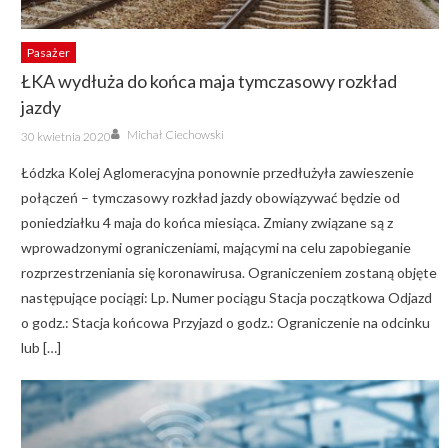
Pasażer
ŁKA wydłuża do końca maja tymczasowy rozkład
jazdy
Author
Posted
Michał Ciechowski
30 kwietnia 2020
on
Łódzka Kolej Aglomeracyjna ponownie przedłużyła zawieszenie
połączeń – tymczasowy rozkład jazdy obowiązywać będzie od
poniedziałku 4 maja do końca miesiąca. Zmiany związane są z
wprowadzonymi ograniczeniami, mającymi na celu zapobieganie
rozprzestrzeniania się koronawirusa. Ograniczeniem zostaną objęte
następujące pociągi: Lp. Numer pociągu Stacja początkowa Odjazd
o godz.: Stacja końcowa Przyjazd o godz.: Ograniczenie na odcinku
lub […]