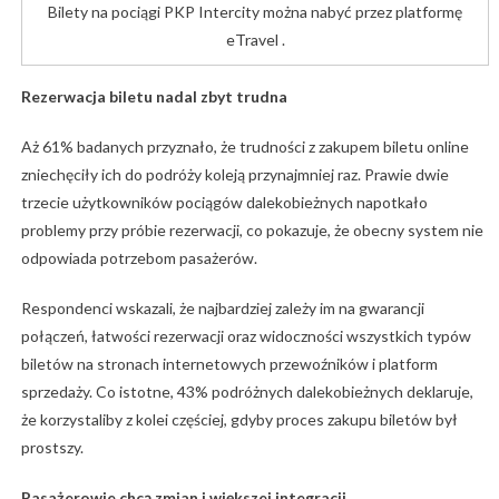
Bilety na pociągi PKP Intercity można nabyć przez platformę
eTravel .
Rezerwacja biletu nadal zbyt trudna
Aż 61% badanych przyznało, że trudności z zakupem biletu online
zniechęciły ich do podróży koleją przynajmniej raz. Prawie dwie
trzecie użytkowników pociągów dalekobieżnych napotkało
problemy przy próbie rezerwacji, co pokazuje, że obecny system nie
odpowiada potrzebom pasażerów.
Respondenci wskazali, że najbardziej zależy im na gwarancji
połączeń, łatwości rezerwacji oraz widoczności wszystkich typów
biletów na stronach internetowych przewoźników i platform
sprzedaży. Co istotne, 43% podróżnych dalekobieżnych deklaruje,
że korzystaliby z kolei częściej, gdyby proces zakupu biletów był
prostszy.
Pasażerowie chcą zmian i większej integracji