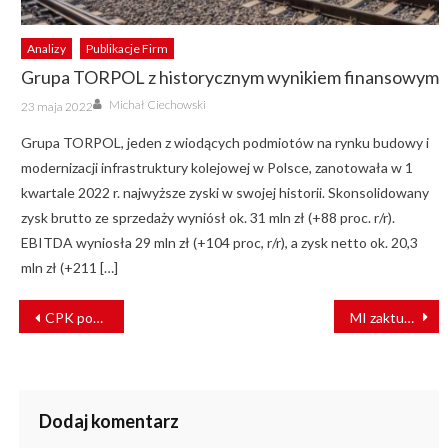
Analizy
Publikacje Firm
Grupa TORPOL z historycznym wynikiem finansowym
Author
Posted
Michał Ciechowski
23 maja 2022
on
Grupa TORPOL, jeden z wiodących podmiotów na rynku budowy i
modernizacji infrastruktury kolejowej w Polsce, zanotowała w 1
kwartale 2022 r. najwyższe zyski w swojej historii. Skonsolidowany
zysk brutto ze sprzedaży wyniósł ok. 31 mln zł (+88 proc. r/r).
EBITDA wyniosła 29 mln zł (+104 proc, r/r), a zysk netto ok. 20,3
mln zł (+211 […]
NAWIGACJA
CPK pozyska dane geodezyjne i kartograficzne w ramach Programu Dobrowolnych Nabyć
MI zaktualizowało listę właściwych krajowych specyfikacji technicznych i dokumentów normalizacyjnych
WPISU
Dodaj komentarz