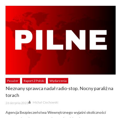
Pasażer
Raport Z Polski
Wydarzenia
Nieznany sprawca nadał radio-stop. Nocny paraliż na
torach
Author
Posted
Michał Ciechowski
26 sierpnia 2023
on
Agencja Bezpieczeństwa Wewnętrznego wyjaśni okoliczności