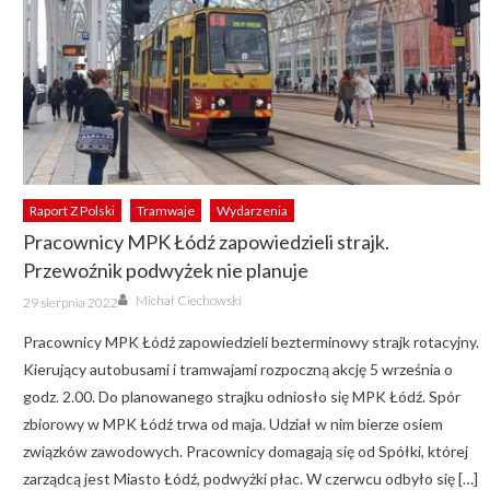
Raport Z Polski
Tramwaje
Wydarzenia
Pracownicy MPK Łódź zapowiedzieli strajk.
Przewoźnik podwyżek nie planuje
Author
Posted
Michał Ciechowski
29 sierpnia 2022
on
Pracownicy MPK Łódź zapowiedzieli bezterminowy strajk rotacyjny.
Kierujący autobusami i tramwajami rozpoczną akcję 5 września o
godz. 2.00. Do planowanego strajku odniosło się MPK Łódź. Spór
zbiorowy w MPK Łódź trwa od maja. Udział w nim bierze osiem
związków zawodowych. Pracownicy domagają się od Spółki, której
zarządcą jest Miasto Łódź, podwyżki płac. W czerwcu odbyło się […]