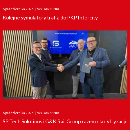
Posted
6 października 2025
|
WYDARZENIA
on
Kolejne symulatory trafią do PKP Intercity
Posted
6 października 2025
|
WYDARZENIA
on
SP Tech Solutions i G&K Rail Group razem dla cyfryzacji