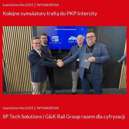
Posted
6 października 2025
|
WYDARZENIA
on
Kolejne symulatory trafią do PKP Intercity
Posted
6 października 2025
|
WYDARZENIA
on
SP Tech Solutions i G&K Rail Group razem dla cyfryzacji