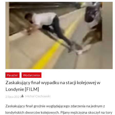
Pasażer
Wydarzenia
Zaskakujący finał wypadku na stacji kolejowej w
Londynie [FILM]
Author
Posted
Michał Ciechowski
2 lipca 2021
on
Zaskakujący finał groźnie wyglądającego zdarzenia na jednym z
londyńskich dworców kolejowych. Pijany mężczyzna skoczył na tory