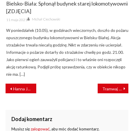
Bielsko-Biała: Spłonął budynek starej lokomotywowni
[ZDJĘCIA]
Author
Posted
Michał Ciechowski
11 maja 2021
on
W poniedziałek (10.05), w godzinach wieczornych, doszło do pożaru
opuszczonego budynku lokomotywowni w Bielsku-Białej. Akcja
strażaków trwała niecałą godzinę. Nikt w zdarzeniu nie ucierpiał.
Informacje o pożarze dotarły do strażaków chwilę po godz. 21.00.
Jako pierwsi ogień zauważyli policjanci i to właśnie oni rozpoczęli
akcję ratunkową. Podjęli próbę sprawdzenia, czy w obiekcie nikogo
nie ma. […]
NAWIGACJA
Hanna Jażdżyk w zarządzie spółki PKP Intercity
Tramwaj jak owad? Oto projekty przyszłości
WPISU
Dodaj komentarz
Musisz się
zalogować
, aby móc dodać komentarz.