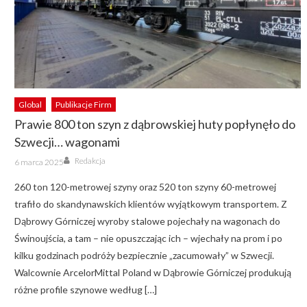
Global
Publikacje Firm
Prawie 800 ton szyn z dąbrowskiej huty popłynęło do
Szwecji… wagonami
Author
Posted
Redakcja
6 marca 2025
on
260 ton 120-metrowej szyny oraz 520 ton szyny 60-metrowej
trafiło do skandynawskich klientów wyjątkowym transportem. Z
Dąbrowy Górniczej wyroby stalowe pojechały na wagonach do
Świnoujścia, a tam – nie opuszczając ich – wjechały na prom i po
kilku godzinach podróży bezpiecznie „zacumowały” w Szwecji.
Walcownie ArcelorMittal Poland w Dąbrowie Górniczej produkują
różne profile szynowe według […]