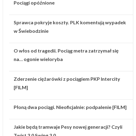
Pociągi opóźnione
Sprawca pokryje koszty. PLK komentują wypadek
w Świebodzinie
O włos od tragedii. Pociąg metra zatrzymał się
na… ogonie wieloryba
Zderzenie ciężarówki z pociągiem PKP Intercity
[FILM]
Płoną dwa pociągi. Nieoficjalnie: podpalenie [FILM]
Jakie będą tramwaje Pesy nowej generacji? Czyli
Twist 3.0 Swing 3.0