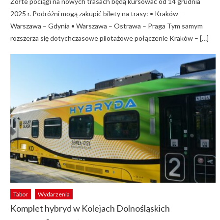
Żółte pociągi na nowych trasach będą kursować od 14 grudnia
2025 r. Podróżni mogą zakupić bilety na trasy: • Kraków –
Warszawa – Gdynia • Warszawa – Ostrawa – Praga Tym samym
rozszerza się dotychczasowe pilotażowe połączenie Kraków – […]
Tabor
Wydarzenia
Komplet hybryd w Kolejach Dolnośląskich
Author