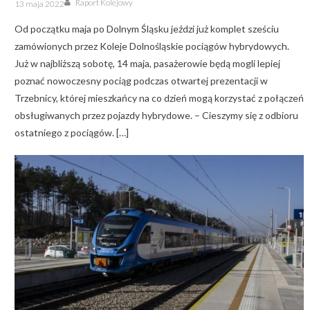
Posted
Raport Kolejowy
13 maja 2022
on
Od początku maja po Dolnym Śląsku jeździ już komplet sześciu
zamówionych przez Koleje Dolnośląskie pociągów hybrydowych.
Już w najbliższą sobotę, 14 maja, pasażerowie będą mogli lepiej
poznać nowoczesny pociąg podczas otwartej prezentacji w
Trzebnicy, której mieszkańcy na co dzień mogą korzystać z połączeń
obsługiwanych przez pojazdy hybrydowe. – Cieszymy się z odbioru
ostatniego z pociągów. […]