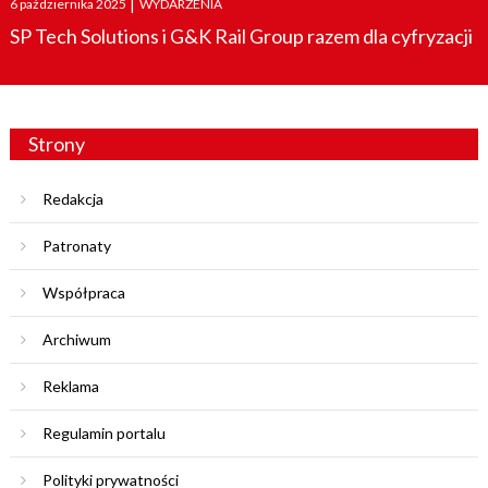
6 października 2025
|
WYDARZENIA
on
SP Tech Solutions i G&K Rail Group razem dla cyfryzacji
Strony
Redakcja
Patronaty
Współpraca
Archiwum
Reklama
Regulamin portalu
Polityki prywatności