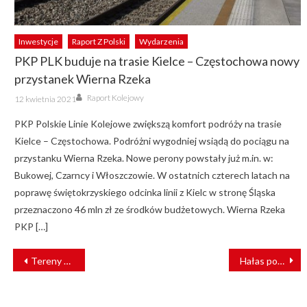
Inwestycje
Raport Z Polski
Wydarzenia
PKP PLK buduje na trasie Kielce – Częstochowa nowy
przystanek Wierna Rzeka
Author
Posted
Raport Kolejowy
12 kwietnia 2021
on
PKP Polskie Linie Kolejowe zwiększą komfort podróży na trasie
Kielce – Częstochowa. Podróżni wygodniej wsiądą do pociągu na
przystanku Wierna Rzeka. Nowe perony powstały już m.in. w:
Bukowej, Czarncy i Włoszczowie. W ostatnich czterech latach na
poprawę świętokrzyskiego odcinka linii z Kielc w stronę Śląska
przeznaczono 46 mln zł ze środków budżetowych. Wierna Rzeka
PKP […]
NAWIGACJA
Tereny wokół dworca i stacji Bielsko-Biała Główna zmienią swoje oblicze
Hałas pod kontrolą PLK SA
WPISU