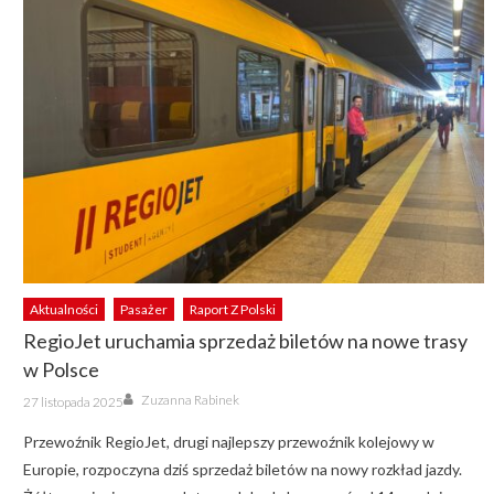
Aktualności
Pasażer
Raport Z Polski
RegioJet uruchamia sprzedaż biletów na nowe trasy
w Polsce
Author
Posted
Zuzanna Rabinek
27 listopada 2025
on
Przewoźnik RegioJet, drugi najlepszy przewoźnik kolejowy w
Europie, rozpoczyna dziś sprzedaż biletów na nowy rozkład jazdy.