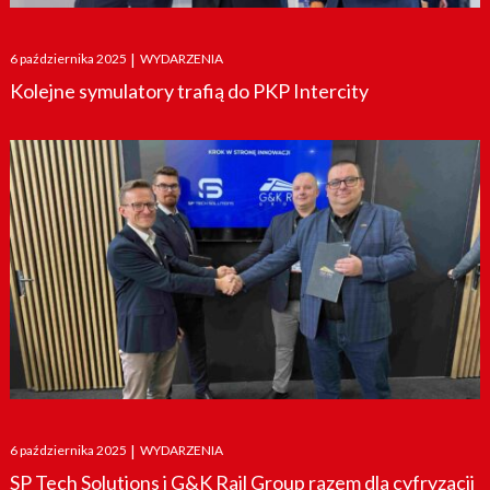
Posted
6 października 2025
|
WYDARZENIA
on
Kolejne symulatory trafią do PKP Intercity
Posted
6 października 2025
|
WYDARZENIA
on
SP Tech Solutions i G&K Rail Group razem dla cyfryzacji