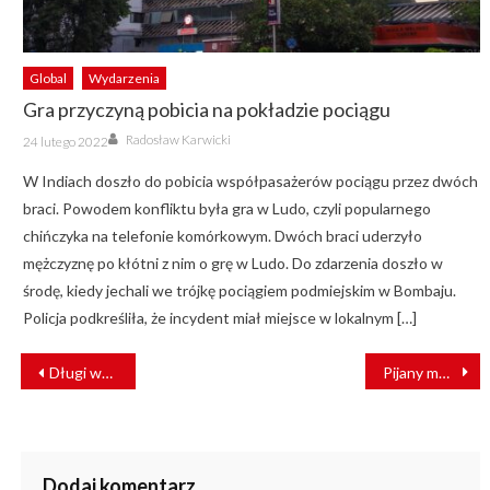
Global
Wydarzenia
Gra przyczyną pobicia na pokładzie pociągu
Author
Posted
Radosław Karwicki
24 lutego 2022
on
W Indiach doszło do pobicia współpasażerów pociągu przez dwóch
braci. Powodem konfliktu była gra w Ludo, czyli popularnego
chińczyka na telefonie komórkowym. Dwóch braci uderzyło
mężczyznę po kłótni z nim o grę w Ludo. Do zdarzenia doszło w
środę, kiedy jechali we trójkę pociągiem podmiejskim w Bombaju.
Policja podkreśliła, że incydent miał miejsce w lokalnym […]
NAWIGACJA
Długi weekend przyniósł PKP Intercity kolejny rekord
Pijany motocyklista zatrzymał pociąg. Zażądał podwózki
WPISU
Dodaj komentarz