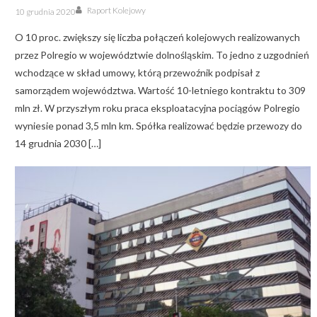
Author
Posted
Raport Kolejowy
10 grudnia 2020
on
O 10 proc. zwiększy się liczba połączeń kolejowych realizowanych
przez Polregio w województwie dolnośląskim. To jedno z uzgodnień
wchodzące w skład umowy, którą przewoźnik podpisał z
samorządem województwa. Wartość 10-letniego kontraktu to 309
mln zł. W przyszłym roku praca eksploatacyjna pociągów Polregio
wyniesie ponad 3,5 mln km. Spółka realizować będzie przewozy do
14 grudnia 2030 […]