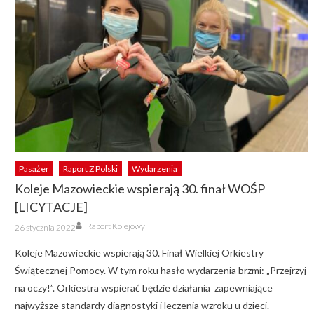
Pasażer
Raport Z Polski
Wydarzenia
Koleje Mazowieckie wspierają 30. finał WOŚP
[LICYTACJE]
Author
Posted
Raport Kolejowy
26 stycznia 2022
on
Koleje Mazowieckie wspierają 30. Finał Wielkiej Orkiestry
Świątecznej Pomocy. W tym roku hasło wydarzenia brzmi: „Przejrzyj
na oczy!”. Orkiestra wspierać będzie działania zapewniające
najwyższe standardy diagnostyki i leczenia wzroku u dzieci.