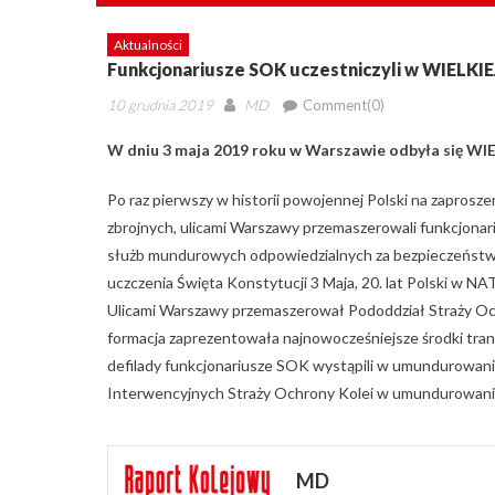
Aktualności
Funkcjonariusze SOK uczestniczyli w WIELKI
Posted
Author
10 grudnia 2019
MD
Comment(0)
on
W dniu 3 maja 2019 roku w Warszawie odbyła się W
Po raz pierwszy w historii powojennej Polski na zaprosz
zbrojnych, ulicami Warszawy przemaszerowali funkcjonari
służb mundurowych odpowiedzialnych za bezpieczeństwo p
uczczenia Święta Konstytucji 3 Maja, 20. lat Polski w NAT
Ulicami Warszawy przemaszerował Pododdział Straży Oc
formacja zaprezentowała najnowocześniejsze środki tran
defilady funkcjonariusze SOK wystąpili w umundurowan
Interwencyjnych Straży Ochrony Kolei w umundurowani
MD