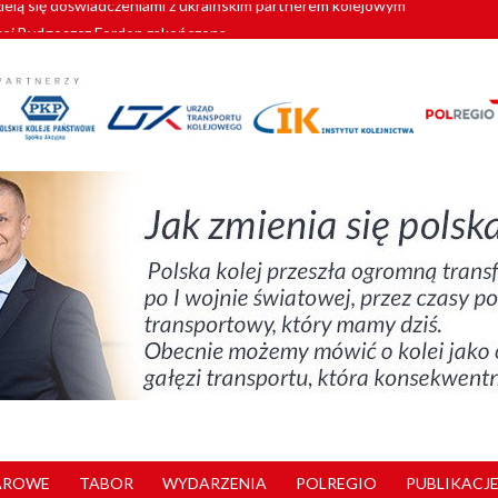
wej Bydgoszcz Fordon zakończona
zystkie Vectrony na 230 km/h
pociągi od PESA. Sześć nowoczesnych ELF-ów wyjedzie na tory w 202
c dla GySEV gotowe
zielą się doświadczeniami z ukraińskim partnerem kolejowym
AROWE
TABOR
WYDARZENIA
POLREGIO
PUBLIKACJE