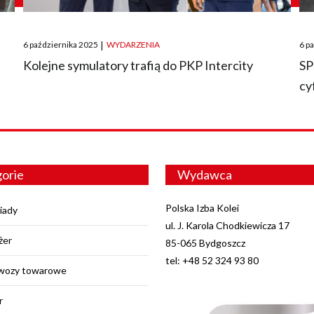
Posted
Pos
6 października 2025
|
WYDARZENIA
6 p
on
on
O
Kolejne symulatory trafią do PKP Intercity
SP
cy
orie
Wydawca
Polska Izba Kolei
iady
ul. J. Karola Chodkiewicza 17
żer
85-065 Bydgoszcz
tel: +48 52 324 93 80
wozy towarowe
r