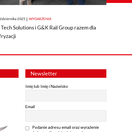
ted
aździernika 2025
|
WYDARZENIA
 Tech Solutions i G&K Rail Group razem dla
fryzacji
Newsletter
Imię lub Imię i Nazwisko
Email
Podanie adresu email oraz wyrażenie