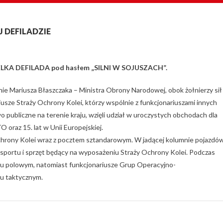
EJ DEFILADZIE
IELKA DEFILADA pod hasłem „SILNI W SOJUSZACH”.
enie Mariusza Błaszczaka – Ministra Obrony Narodowej, obok żołnierzy sił
usze Straży Ochrony Kolei, którzy wspólnie z funkcjonariuszami innych
ubliczne na terenie kraju, wzięli udział w uroczystych obchodach dla
O oraz 15. lat w Unii Europejskiej.
hrony Kolei wraz z pocztem sztandarowym. W jadącej kolumnie pojazdó
sportu i sprzęt będący na wyposażeniu Straży Ochrony Kolei. Podczas
iu polowym, natomiast funkcjonariusze Grup Operacyjno-
u taktycznym.