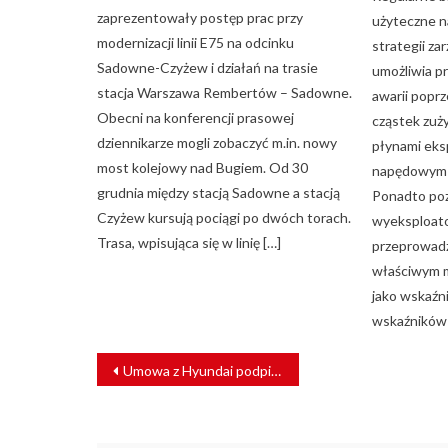
zaprezentowały postęp prac przy
użyteczne n
modernizacji linii E75 na odcinku
strategii z
Sadowne-Czyżew i działań na trasie
umożliwia p
stacja Warszawa Rembertów – Sadowne.
awarii popr
Obecni na konferencji prasowej
cząstek zuż
dziennikarze mogli zobaczyć m.in. nowy
płynami eks
most kolejowy nad Bugiem. Od 30
napędowym 
grudnia między stacją Sadowne a stacją
Ponadto poz
Czyżew kursują pociągi po dwóch torach.
wyeksploato
Trasa, wpisująca się w linię […]
przeprowad
właściwym 
jako wskaźni
wskaźników 
NAWIGACJA
Umowa z Hyundai podpisana
WPISU