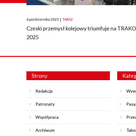
Posted
6 października 2025
|
TARGI
on
Czeski przemysł kolejowy triumfuje na TRAK
2025
Strony
Kateg
Redakcja
Wyw
Patronaty
Pasa
Współpraca
Prze
Archiwum
Tabo