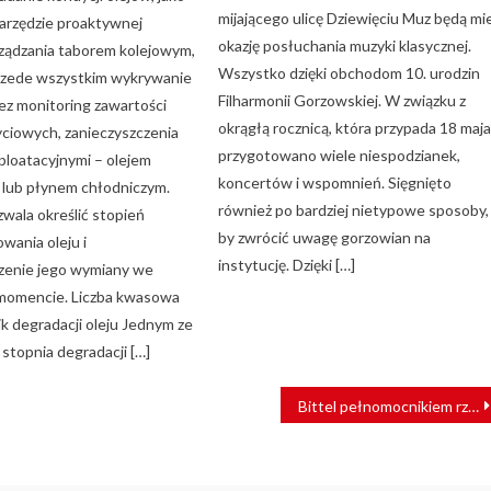
mijającego ulicę Dziewięciu Muz będą mie
arzędzie proaktywnej
okazję posłuchania muzyki klasycznej.
arządzania taborem kolejowym,
Wszystko dzięki obchodom 10. urodzin
rzede wszystkim wykrywanie
Filharmonii Gorzowskiej. W związku z
zez monitoring zawartości
okrągłą rocznicą, która przypada 18 maja
yciowych, zanieczyszczenia
przygotowano wiele niespodzianek,
ploatacyjnymi – olejem
koncertów i wspomnień. Sięgnięto
lub płynem chłodniczym.
również po bardziej nietypowe sposoby,
wala określić stopień
by zwrócić uwagę gorzowian na
wania oleju i
instytucję. Dzięki […]
zenie jego wymiany we
momencie. Liczba kwasowa
k degradacji oleju Jednym ze
stopnia degradacji […]
Bittel pełnomocnikiem rządu