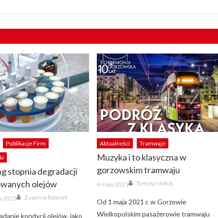
Publikacje Firm
Aktualności
Tramwaje
Muzyka i to klasyczna w
ki
gorzowskim tramwaju
g stopnia degradacji
Author
Posted
owanych olejów
Tomasz Mokos
4 maja 2021
on
Author
Zuzanna Rabinek
ka 2025
Od 1 maja 2021 r. w Gorzowie
Wielkopolskim pasażerowie tramwaju
danie kondycji olejów, jako