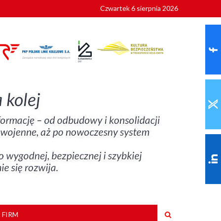
Czwartek 6 sierpnia 2026
9 roku
 FIRM