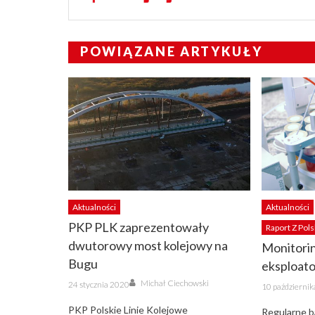
POWIĄZANE ARTYKUŁY
Aktualności
Aktualności
PKP PLK zaprezentowały
Raport Z Pols
dwutorowy most kolejowy na
Monitorin
Bugu
eksploat
Author
Posted
Michał Ciechowski
Posted
24 stycznia 2020
10 październi
on
on
PKP Polskie Linie Kolejowe
Regularne ba