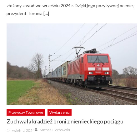
złożony został we wrześniu 2024 r. Dzięki jego pozytywnej ocenie,
prezydent Torunia […]
Przewozy Towarowe
Wydarzenia
Zuchwała kradzież broni z niemieckiego pociągu
Author
Posted
Michał Ciechowski
14 kwietnia 2024
on