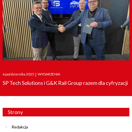
Posted
6 października 2025
|
WYDARZENIA
on
SP Tech Solutions i G&K Rail Group razem dla cyfryzacji
Strony
Redakcja