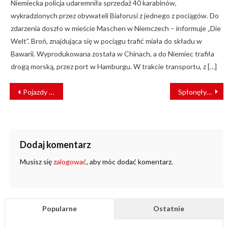
Niemiecka policja udaremniła sprzedaż 40 karabinów,
wykradzionych przez obywateli Białorusi z jednego z pociągów. Do
zdarzenia doszło w mieście Maschen w Niemczech – informuje „Die
Welt”. Broń, znajdująca się w pociągu trafić miała do składu w
Bawarii. Wyprodukowana została w Chinach, a do Niemiec trafiła
drogą morską, przez port w Hamburgu. W trakcie transportu, z […]
NAWIGACJA
Pojazdy pomiarowe PKP PLK kontrolują 53 tys. km torów
Spłonęły dwie lokomotywy Kolei Czeskich [ZDJĘCIA]
WPISU
Dodaj komentarz
Musisz się
zalogować
, aby móc dodać komentarz.
Popularne
Ostatnie