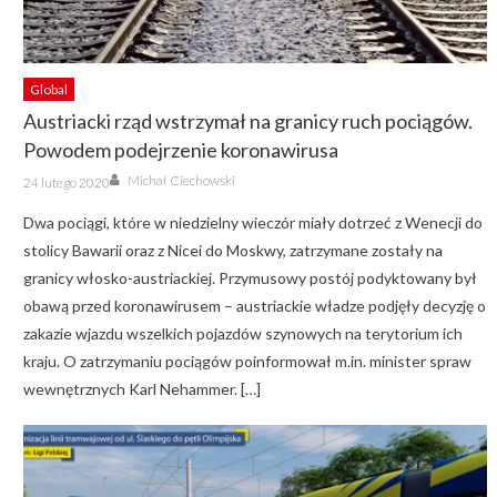
Global
Austriacki rząd wstrzymał na granicy ruch pociągów.
Powodem podejrzenie koronawirusa
Author
Posted
Michał Ciechowski
24 lutego 2020
on
Dwa pociągi, które w niedzielny wieczór miały dotrzeć z Wenecji do
stolicy Bawarii oraz z Nicei do Moskwy, zatrzymane zostały na
granicy włosko-austriackiej. Przymusowy postój podyktowany był
obawą przed koronawirusem – austriackie władze podjęły decyzję o
zakazie wjazdu wszelkich pojazdów szynowych na terytorium ich
kraju. O zatrzymaniu pociągów poinformował m.in. minister spraw
wewnętrznych Karl Nehammer. […]