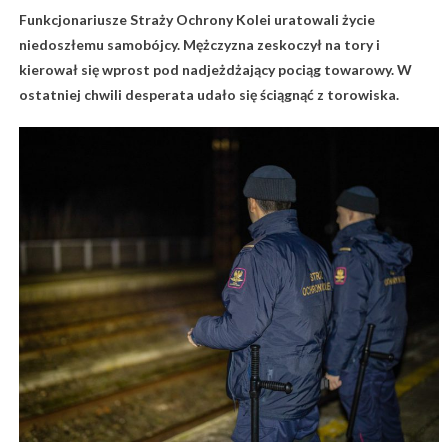
Funkcjonariusze Straży Ochrony Kolei uratowali życie
niedoszłemu samobójcy. Mężczyzna zeskoczył na tory i
kierował się wprost pod nadjeżdżający pociąg towarowy. W
ostatniej chwili desperata udało się ściągnąć z torowiska.