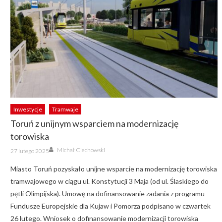
Inwestycje
Tramwaje
Toruń z unijnym wsparciem na modernizację
torowiska
Author
Posted
Michał Ciechowski
27 lutego 2025
on
Miasto Toruń pozyskało unijne wsparcie na modernizację torowiska
tramwajowego w ciągu ul. Konstytucji 3 Maja (od ul. Ślaskiego do
pętli Olimpijska). Umowę na dofinansowanie zadania z programu
Fundusze Europejskie dla Kujaw i Pomorza podpisano w czwartek
26 lutego. Wniosek o dofinansowanie modernizacji torowiska