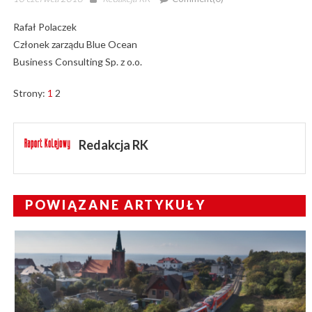
on
Rafał Polaczek
Członek zarządu Blue Ocean
Business Consulting Sp. z o.o.
Strony:
1
2
Redakcja RK
POWIĄZANE ARTYKUŁY