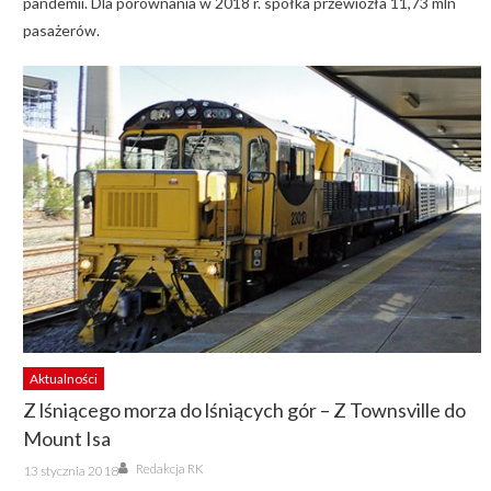
pandemii. Dla porównania w 2018 r. spółka przewiozła 11,73 mln
pasażerów.
Aktualności
Z lśniącego morza do lśniących gór – Z Townsville do
Mount Isa
Author
Posted
Redakcja RK
13 stycznia 2018
on