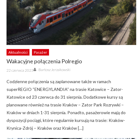
Aktualności
Pasażer
Wakacyjne połączenia Polregio
Author
Posted
Bartosz Jerzakowski
22 czerwca 2023
on
Codzienne połączenia są zaplanowane także w ramach
superREGIO “ENERGYLANDIA” na trasie Katowice – Zator-
Katowice od 23 czerwca do 31 sierpnia. Dodatkowe kursy są
planowane również na trasie Kraków – Zator Park Rozrywki –
Kraków w dniach 1-31 sierpnia. Ponadto, pasażerowie mają do
dyspozycji pociągi, które regularnie kursują na trasie: Kraków-
Krynica-Zdrój – Kraków oraz Kraków […]