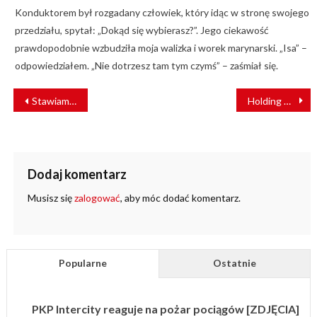
Konduktorem był rozgadany człowiek, który idąc w stronę swojego
przedziału, spytał: „Dokąd się wybierasz?”. Jego ciekawość
prawdopodobnie wzbudziła moja walizka i worek marynarski. „Isa” –
odpowiedziałem. „Nie dotrzesz tam tym czymś” – zaśmiał się.
NAWIGACJA
Stawiamy na nowoczesność
Holding PKP: lepiej zintegrowana kolej
WPISU
Dodaj komentarz
Musisz się
zalogować
, aby móc dodać komentarz.
Popularne
Ostatnie
PKP Intercity reaguje na pożar pociągów [ZDJĘCIA]