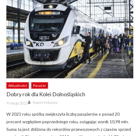
Aktualności
Pasażer
Dobry rok dla Kolei Dolnośląskich
Author
Posted
Raport Kolejowy
9 lutego 2022
on
W 2021 roku spółka zwiększyła liczbę pasażerów o ponad 20
procent względem poprzedniego roku, osiągając wynik 10,98 mln.
Suma ta jest zbliżona do rekordów przewozowych z czasów sprzed