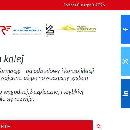
Sobota 8 sierpnia 2026
ionalnych
szkoły
 FIRM