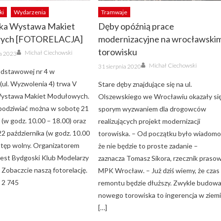
ki
Wydarzenia
Tramwaje
ka Wystawa Makiet
Dęby opóźnią prace
ych [FOTORELACJA]
modernizacyjne na wrocławski
Author
torowisku
Michał Ciechowski
ka 2023
Author
Posted
Michał Ciechowski
31 sierpnia 2020
on
odstawowej nr 4 w
(ul. Wyzwolenia 4) trwa V
Stare dęby znajdujące się na ul.
ystawa Makiet Modułowych.
Olszewskiego we Wrocławiu okazały si
podziwiać można w sobotę 21
sporym wyzwaniem dla drogowców
 (w godz. 10.00 – 18.00) oraz
realizujących projekt modernizacji
22 października (w godz. 10.00
torowiska. – Od początku było wiadomo
stęp wolny. Organizatorem
że nie będzie to proste zadanie –
jest Bydgoski Klub Modelarzy
zaznacza Tomasz Sikora, rzecznik praso
 Zobaczcie naszą fotorelację.
MPK Wrocław. – Już dziś wiemy, że czas
 2 745
remontu będzie dłuższy. Zwykle budow
nowego torowiska to ingerencja w ziem
[…]