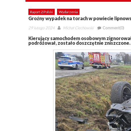
Raport Z Polski
Wydarzenia
Groźny wypadek na torach w powiecie lipnow
Posted
Author
29 lutego 2024
Michał Ciechowski
Comment(0)
on
Kierujący samochodem osobowym zignorował z
podróżował, zostało doszczętnie zniszczone. N