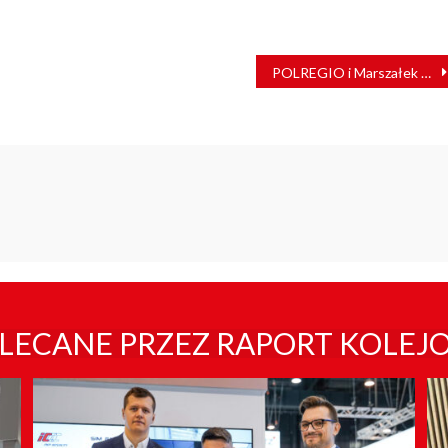
POLREGIO i Marszałek Województwa Warmińsko-Mazurskiego porozumieli się ze Związkami
LECANE PRZEZ RAPORT KOLEJ