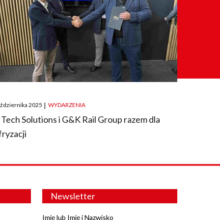
ted
aździernika 2025
|
WYDARZENIA
 Tech Solutions i G&K Rail Group razem dla
fryzacji
Newsletter
Imię lub Imię i Nazwisko