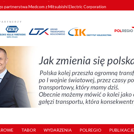
o partnerstwa Medcom z Mitsubishi Electric Corporation
tnerem „Lata na Dolnym Śląsku”. We Wrocławiu rusza weekend pełen reg
pomorskie znów szuka dostawcy nowych EZT
ach kolejowych w północnej Wielkopolsce. Łatwiejsze dojazdy do pracy i 
nuje nowe standardy kategoryzacji dworców
AROWE
TABOR
WYDARZENIA
POLREGIO
PUBLIKACJE