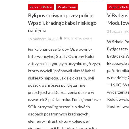
Raport Z Polski
Wydarzenia
Raport Z Pols
Byli poszukiwani przez policję.
V Bydgos
Wpadli, kradnąc kabel niskiego
Modułow
napięcia
Posted
21 październi
on
Author
Posted
Michał Ciechowski
15 października 2020
on
W Szkole P
Bydgoszczy 
Funkcjonariusze Grupy Operacyjno-
Bydgoska W
Interwencyjnej Straży Ochrony Kolei
Ekspozycje 
zatrzymali na gorącym uczynku mężczyzn,
października
którzy wycięli i próbowali ukraść kabel
w niedzielę 
niskiego napięcia. Jak się okazało, byli
– 16.00). W
poszukiwani przez policję za inne
wydarzenia 
przestępstwa. Do zdarzenia doszło w
Kolejowych.
czwartek 8 października. Funkcjonariusze
Post Views:
SOK otrzymali zgłoszenie o dwóch
osobach postronnych kradnących
elementy infrastruktury kolejowej
nieopodal stacji Katowice Załęże. – Po