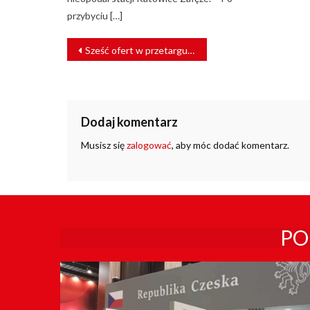
przybyciu […]
NAWIGACJA
Sześć ofert w przetargu na dokumentację projektową PKM Południe
WPISU
Dodaj komentarz
Musisz się
zalogować
, aby móc dodać komentarz.
PO