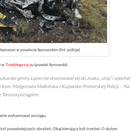
ejowym w powiecie lipnowskim (fot. policja)
0 w
Trzebiegoszczu
(powiat lipnowski).
kaniec gminy Lipno nie dostosował się do znaku „stop” i wjechał
e kom. Małgorzata Małkińska z Kujawsko-Pomorskiej Policji. – Na
ę Torunia pociągiem.
stanie wyhamować pociągu.
ósł poważniejszych obrażeń. Obaj kierujący byli trzeźwi. O dużym