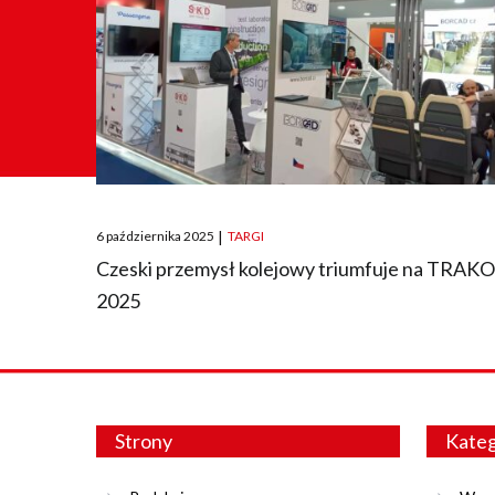
Posted
6 października 2025
|
TARGI
on
Czeski przemysł kolejowy triumfuje na TRAK
2025
Strony
Kateg