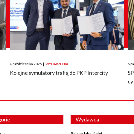
Posted
Pos
6 października 2025
|
WYDARZENIA
6 p
on
on
O
Kolejne symulatory trafią do PKP Intercity
SP
cy
orie
Wydawca
Polska Izba Kolei