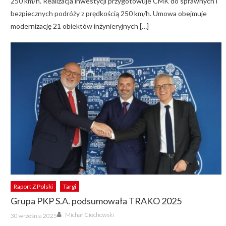
250 km/h. Realizacja inwestycji przygotowuje CMK do sprawnych i
bezpiecznych podróży z prędkością 250 km/h. Umowa obejmuje
modernizację 21 obiektów inżynieryjnych […]
Raport Z Polski
Targi
Grupa PKP S.A. podsumowała TRAKO 2025
Author
Posted
Michał Ciechowski
30 września 2025
on