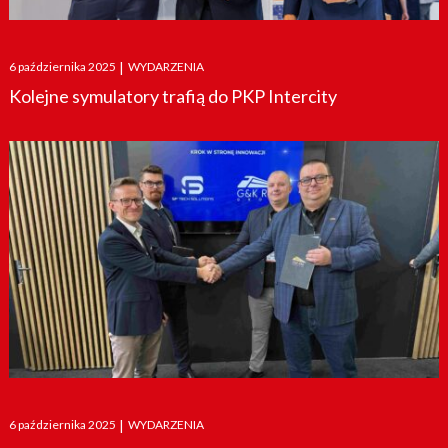
Posted
6 października 2025
|
WYDARZENIA
on
Kolejne symulatory trafią do PKP Intercity
Posted
6 października 2025
|
WYDARZENIA
on