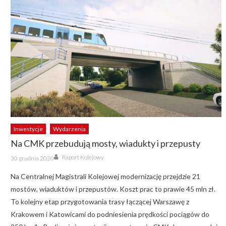
Inwestycje
Wydarzenia
Na CMK przebudują mosty, wiadukty i przepusty
Author
Posted
Raport Kolejowy
30 grudnia 2020
on
Na Centralnej Magistrali Kolejowej modernizację przejdzie 21
mostów, wiaduktów i przepustów. Koszt prac to prawie 45 mln zł.
To kolejny etap przygotowania trasy łączącej Warszawę z
Krakowem i Katowicami do podniesienia prędkości pociągów do