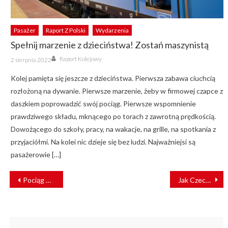
Pasażer
Raport Z Polski
Wydarzenia
Spełnij marzenie z dzieciństwa! Zostań maszynistą
Author
Posted
Raport Kolejowy
2 sierpnia 2022
on
Kolej pamięta się jeszcze z dzieciństwa. Pierwsza zabawa ciuchcią
rozłożoną na dywanie. Pierwsze marzenie, żeby w firmowej czapce z
daszkiem poprowadzić swój pociąg. Pierwsze wspomnienie
prawdziwego składu, mknącego po torach z zawrotną prędkością.
Dowożącego do szkoły, pracy, na wakacje, na grille, na spotkania z
przyjaciółmi. Na kolei nic dzieje się bez ludzi. Najważniejsi są
pasażerowie […]
NAWIGACJA
Pociąg wjechał w samolot. Sekundy od tragedii [FILM]
Jak Czechy w 2021 r. inwestowały w kolej?
WPISU