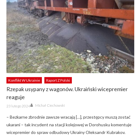
Konflikt W Ukrainie
Raport Z Polski
Rzepak usypany z wagonów. Ukraiński wicepremier
reaguje
Author
Posted
Michał Ciechowski
23 lutego 2024
on
– Bezkarne zbrodnie zawsze wracają […], przestępcy muszą zostać
ukarani – tak incydent na stacji kolejowej w Dorohusku komentuje
wicepremier do spraw odbudowy Ukrainy Oleksandr Kubrakov.