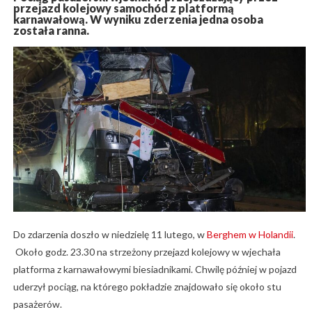
przejazd kolejowy samochód z platformą
karnawałową. W wyniku zderzenia jedna osoba
została ranna.
Do zdarzenia doszło w niedzielę 11 lutego, w
Berghem w Holandii
.
Około godz. 23.30 na strzeżony przejazd kolejowy w wjechała
platforma z karnawałowymi biesiadnikami. Chwilę później w pojazd
uderzył pociąg, na którego pokładzie znajdowało się około stu
pasażerów.