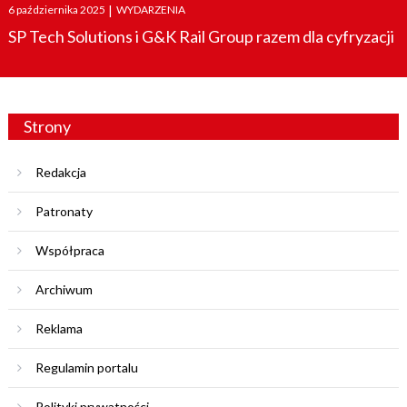
Posted
6 października 2025
|
WYDARZENIA
on
SP Tech Solutions i G&K Rail Group razem dla cyfryzacji
Strony
Redakcja
Patronaty
Współpraca
Archiwum
Reklama
Regulamin portalu
Polityki prywatności