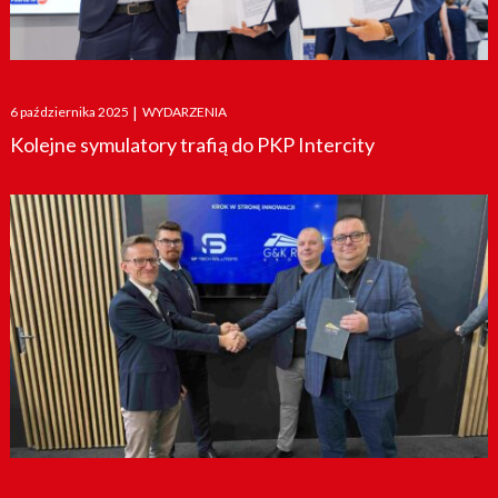
Posted
6 października 2025
|
WYDARZENIA
on
Kolejne symulatory trafią do PKP Intercity