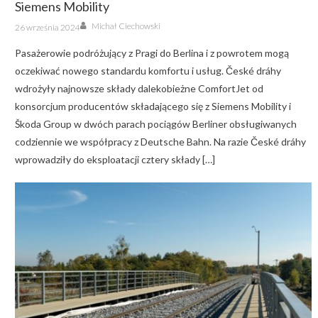
Siemens Mobility
Author
Posted
Michał Ciechowski
26 września 2024
on
Pasażerowie podróżujący z Pragi do Berlina i z powrotem mogą
oczekiwać nowego standardu komfortu i usług. České dráhy
wdrożyły najnowsze składy dalekobieżne ComfortJet od
konsorcjum producentów składającego się z Siemens Mobility i
Škoda Group w dwóch parach pociągów Berliner obsługiwanych
codziennie we współpracy z Deutsche Bahn. Na razie České dráhy
wprowadziły do eksploatacji cztery składy […]