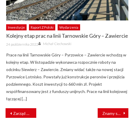
Inwestycje
Raport Z Polski
Wydarzenia
Kolejny etap prac na linii Tarnowskie Góry – Zawiercie
Author
Posted
Michał Ciechowski
24 października 2022
on
Prace na linii Tarnowskie Góry – Pyrzowice – Zawiercie wchodzą w
kolejny etap. W listopadzie wykonawca rozpocznie roboty na
odcinku Siewierz – Zawiercie. Zmiany widać także na nowej stacji
Pyrzowice Lotnisko. Powstały już konstrukcje peronów i przejścia
podziemnego. Koszt inwestycji to 660 mln zł. Projekt
współfinansowany jest z funduszy unijnych. Prace na linii kolejowej
łączącej […]
NAWIGACJA
Zarząd PKP Polskich Linii Kolejowych odwołany
Znamy skład tymczasowego Zarządu PKP Polskich Linii Kolejowych
WPISU