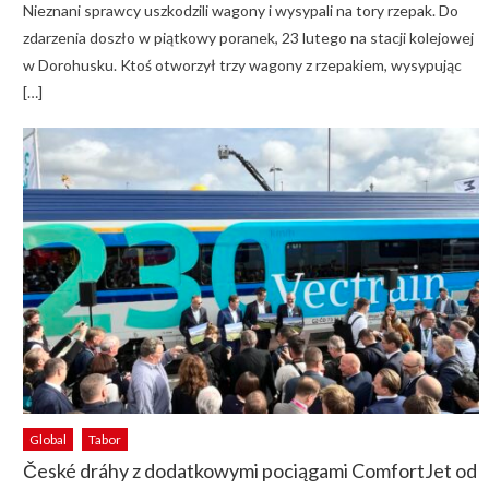
Nieznani sprawcy uszkodzili wagony i wysypali na tory rzepak. Do
zdarzenia doszło w piątkowy poranek, 23 lutego na stacji kolejowej
w Dorohusku. Ktoś otworzył trzy wagony z rzepakiem, wysypując
[…]
Global
Tabor
České dráhy z dodatkowymi pociągami ComfortJet od