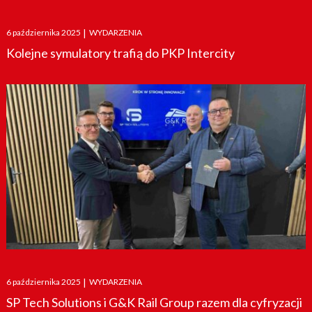
Posted
6 października 2025
|
WYDARZENIA
on
Kolejne symulatory trafią do PKP Intercity
Posted
6 października 2025
|
WYDARZENIA
on
SP Tech Solutions i G&K Rail Group razem dla cyfryzacji