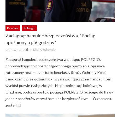
Pasażer
Polregio
Zaciągnął hamulec bezpieczeństwa. “Pociąg
opóźniony o pół godziny”
Author
Posted
Michał Ciechowski
28 marca 2025
on
Zaciągnął hamulec bezpieczeństwa w pociągu POLREGIO,
doprowadzając do ponad półgodzinnego opóźnienia. Sprawca
zatrzymany został przez funkcjonariuszy Straży Ochrony Kolei,
dzięki czemu przewoźnik mógł wystawić mężczyźnie mandat – ten
wyniósł prawie tysiąc złotych. Na peronie stacji kolejowej w
Olsztynie, podczas postoju pociągu POLREGIO jadącego do Iławy,
jeden z pasażerów zerwał hamulec bezpieczeństwa. – O zdarzeniu
został […]