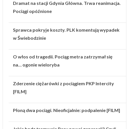
Dramat na stacji Gdynia Główna. Trwa reanimacja.
Pociągi opóźnione
Sprawca pokryje koszty. PLK komentują wypadek
w Świebodzinie
O włos od tragedii. Pociąg metra zatrzymał się
na… ogonie wieloryba
Zderzenie ciężarówki z pociągiem PKP Intercity
[FILM]
Płoną dwa pociągi. Nieoficjalnie: podpalenie [FILM]
Jakie będą tramwaje Pesy nowej generacji? Czyli