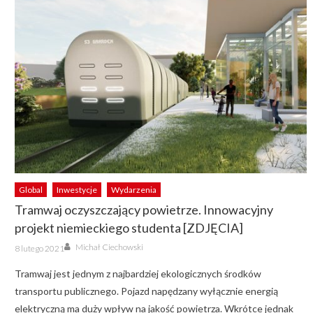
Global
Inwestycje
Wydarzenia
Tramwaj oczyszczający powietrze. Innowacyjny
projekt niemieckiego studenta [ZDJĘCIA]
Author
Posted
Michał Ciechowski
8 lutego 2021
on
Tramwaj jest jednym z najbardziej ekologicznych środków
transportu publicznego. Pojazd napędzany wyłącznie energią
elektryczną ma duży wpływ na jakość powietrza. Wkrótce jednak