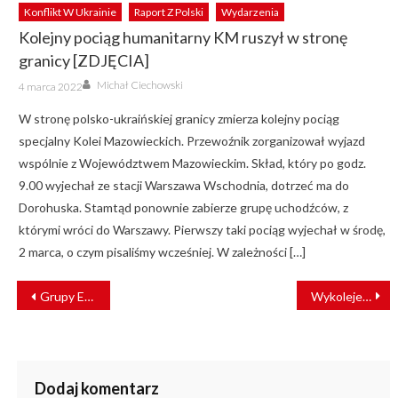
Konflikt W Ukrainie
Raport Z Polski
Wydarzenia
Kolejny pociąg humanitarny KM ruszył w stronę
granicy [ZDJĘCIA]
Author
Posted
Michał Ciechowski
4 marca 2022
on
W stronę polsko-ukraińskiej granicy zmierza kolejny pociąg
specjalny Kolei Mazowieckich. Przewoźnik zorganizował wyjazd
wspólnie z Województwem Mazowieckim. Skład, który po godz.
9.00 wyjechał ze stacji Warszawa Wschodnia, dotrzeć ma do
Dorohuska. Stamtąd ponownie zabierze grupę uchodźców, z
którymi wróci do Warszawy. Pierwszy taki pociąg wyjechał w środę,
2 marca, o czym pisaliśmy wcześniej. W zależności […]
NAWIGACJA
Grupy ENEA zakontraktowała transport węgla
Wykolejenie pociągu w zajezdni w Newcastle [FILM]
WPISU
Dodaj komentarz