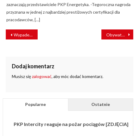
zaznaczają przedstawiciele PKP Energetyka. -Tegoroczna nagroda
przyznana w jednej z najbardziej prestiżowych certyfikacji dla
pracodawców, […]
NAWIGACJA
Wypadek na torach w Białymstoku. Nie żyje mężczyzna
Obywatel Niemiec skazany za dewastację wagonów kolejowych
WPISU
Dodaj komentarz
Musisz się
zalogować
, aby móc dodać komentarz.
Popularne
Ostatnie
PKP Intercity reaguje na pożar pociągów [ZDJĘCIA]