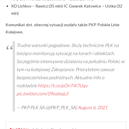
KD Lichkov – Rawicz (35 min) IC Gwarek Katowice – Ustka (32
min)
Komunikat dot. obecnej sytuacji wydały także PKP Polskie Linie
Kolejowe.
Trudne warunki pogodowe. Służy techniczne PLK na
bieżąco monitorują sytuację na torach i obiektach.
Szczególnie intensywne działania na południu Polski, w
tym na kolejowej Zakopiance. Priorytetem zawsze
bezpieczeństwo podróżnych. Aktualne info o
rozkładzie
https://t.co/pOnT4l7Uqv
pic.twitter.com/09oaleqLil
— PKP PLK SA (@PKP_PLK_SA)
August 6, 2021