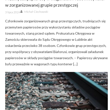
w zorganizowanej grupie przestępczej
Author
Posted
Michał Ciechowski
3 lipca 2024
on
Członkowie zorganizowanych grup przestępczych, trudniących się
przemytem papierosów przy wykorzystaniu składów pociągów
towarowych, staną przed sądem. Prokuratura Okręgowa w
Zamościu skierowała do Sądu Okręgowego w Lublinie akt
oskarżenia przeciwko 38 osobom. Członkowie grup przestępczych,
przy współpracy z obywatelami Białorusi, organizowali załadunek
papierosów w składy pociągów towarowych. – Papierosy ukrywane
były przeważnie w wagonach typu kontener […]