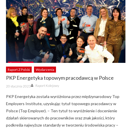
Raport Z Polski
Wydarzenia
PKP Energetyka topowym pracodawcą w Polsce
Author
Posted
Raport Kolejowy
20 stycznia 2023
on
PKP Energetyka została wyróżniona przez międzynarodowy Top
Employers Institute, uzyskując tytuł topowego pracodawcy w
Polsce (Top Employer). – Ten tytuł to wyróżnienie i docenienie
działań skierowanych do pracowników oraz znak jakości, który
podkreśla najwyższe standardy w tworzeniu środowiska pracy –