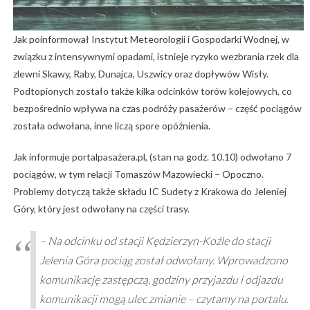
Jak poinformował Instytut Meteorologii i Gospodarki Wodnej, w
związku z intensywnymi opadami, istnieje ryzyko wezbrania rzek dla
zlewni Skawy, Raby, Dunajca, Uszwicy oraz dopływów Wisły.
Podtopionych zostało także kilka odcinków torów kolejowych, co
bezpośrednio wpływa na czas podróży pasażerów – część pociągów
została odwołana, inne liczą spore opóźnienia.
Jak informuje portalpasażera.pl, (stan na godz. 10.10) odwołano 7
pociągów, w tym relacji Tomaszów Mazowiecki – Opoczno.
Problemy dotyczą także składu IC Sudety z Krakowa do Jeleniej
Góry, który jest odwołany na części trasy.
– Na odcinku od stacji Kędzierzyn-Koźle do stacji
Jelenia Góra pociąg został odwołany. Wprowadzono
komunikację zastępczą, godziny przyjazdu i odjazdu
komunikacji mogą ulec zmianie – czytamy na portalu.