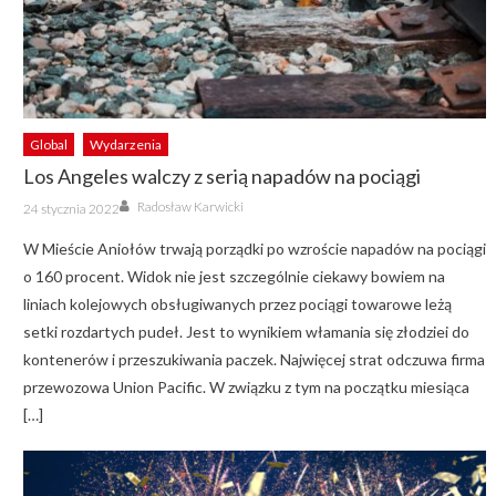
Global
Wydarzenia
Los Angeles walczy z serią napadów na pociągi
Author
Posted
Radosław Karwicki
24 stycznia 2022
on
W Mieście Aniołów trwają porządki po wzroście napadów na pociągi
o 160 procent. Widok nie jest szczególnie ciekawy bowiem na
liniach kolejowych obsługiwanych przez pociągi towarowe leżą
setki rozdartych pudeł. Jest to wynikiem włamania się złodziei do
kontenerów i przeszukiwania paczek. Najwięcej strat odczuwa firma
przewozowa Union Pacific. W związku z tym na początku miesiąca
[…]