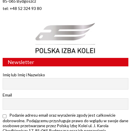
85-065 Bydgoszcz
tel: +48 52 324 93 80
Newsletter
Imię lub Imię i Nazwisko
Email
Podanie adresu email oraz wyrażenie zgody jest całkowicie
dobrowolne. Podającemu przysługuje prawo do wglądu w swoje dane
osobowe przetwarzane przez Polską Izbę Kolei ul. J. Karola
Chodkiewicza 17, 85-065 Bydgoszcz oraz ich poprawiania.