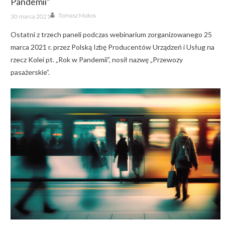
Pandemii”
Author
Posted
Tomasz Mokos
30 marca 2021
on
Ostatni z trzech paneli podczas webinarium zorganizowanego 25
marca 2021 r. przez Polską Izbę Producentów Urządzeń i Usług na
rzecz Kolei pt. „Rok w Pandemii”, nosił nazwę „Przewozy
pasażerskie”.