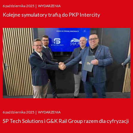
Posted
6 października 2025
|
WYDARZENIA
on
Kolejne symulatory trafią do PKP Intercity
Posted
6 października 2025
|
WYDARZENIA
on
SP Tech Solutions i G&K Rail Group razem dla cyfryzacji