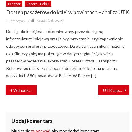
Pasażer
Raport Z Polski
Dostęp pasażerów do kolei w powiatach – analiza UTK
Author
Posted
Kacper Ostrowski
26 czerwca 2023
on
Dostęp do kolei jest zdeterminowany przez dostępną
infrastrukturę kolejową oraz jej wykorzystanie, czyli zapewnienie
odpowiedniej oferty przewozowej. Dzięki tym czynnikom możemy
określić, czy kolej ma potencjał w danym regionie i jak wielu
pasażerów może z niej skorzystać. Prezes Urzędu Transportu
Kolejowego pierwszy raz ocenił dostępność kolei na poziomie
wszystkich 380 powiatów w Polsce. W Polsce […]
NAWIGACJA
Wchodzi w życie nowy rozkład jazdy pociągów
UTK zaprezentował kolejne wytyczne dla jednostek notyfikowanych
WPISU
Dodaj komentarz
Musisz się
zalogować
, aby móc dodać komentarz.