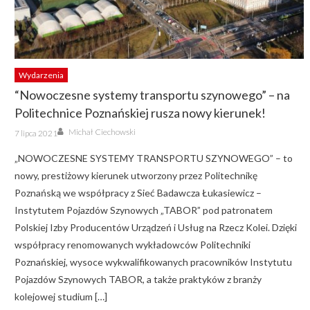
Wydarzenia
“Nowoczesne systemy transportu szynowego” – na
Politechnice Poznańskiej rusza nowy kierunek!
Author
Posted
Michał Ciechowski
7 lipca 2021
on
„NOWOCZESNE SYSTEMY TRANSPORTU SZYNOWEGO” – to
nowy, prestiżowy kierunek utworzony przez Politechnikę
Poznańską we współpracy z Sieć Badawcza Łukasiewicz –
Instytutem Pojazdów Szynowych „TABOR” pod patronatem
Polskiej Izby Producentów Urządzeń i Usług na Rzecz Kolei. Dzięki
współpracy renomowanych wykładowców Politechniki
Poznańskiej, wysoce wykwalifikowanych pracowników Instytutu
Pojazdów Szynowych TABOR, a także praktyków z branży
kolejowej studium […]