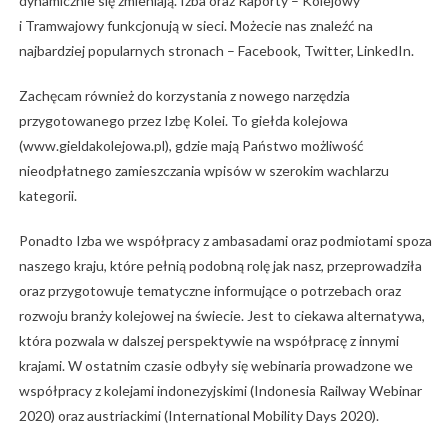
dynamicznie się zmieniają. Izba oraz Raporty – Kolejowy
i Tramwajowy funkcjonują w sieci. Możecie nas znaleźć na
najbardziej popularnych stronach – Facebook, Twitter, LinkedIn.
Zachęcam również do korzystania z nowego narzędzia
przygotowanego przez Izbę Kolei. To giełda kolejowa
(www.gieldakolejowa.pl), gdzie mają Państwo możliwość
nieodpłatnego zamieszczania wpisów w szerokim wachlarzu
kategorii.
Ponadto Izba we współpracy z ambasadami oraz podmiotami spoza
naszego kraju, które pełnią podobną rolę jak nasz, przeprowadziła
oraz przygotowuje tematyczne informujące o potrzebach oraz
rozwoju branży kolejowej na świecie. Jest to ciekawa alternatywa,
która pozwala w dalszej perspektywie na współpracę z innymi
krajami. W ostatnim czasie odbyły się webinaria prowadzone we
współpracy z kolejami indonezyjskimi (Indonesia Railway Webinar
2020) oraz austriackimi (International Mobility Days 2020).