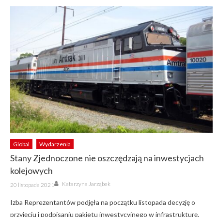
Global
Wydarzenia
Stany Zjednoczone nie oszczędzają na inwestycjach
kolejowych
Author
Posted
Katarzyna Jarząbek
20 listopada 2021
on
Izba Reprezentantów podjęła na początku listopada decyzję o
przyjęciu i podpisaniu pakietu inwestycyjnego w infrastrukturę.