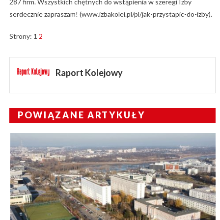
287 firm. Wszystkich chętnych do wstąpienia w szeregi Izby
serdecznie zapraszam! (www.izbakolei.pl/pl/jak-przystapic-do-izby).
Strony:
1
2
Raport Kolejowy
POWIĄZANE ARTYKUŁY