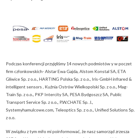
Podczas konferencji przyjęliśmy 14 nowych podmiotów y w poczet
firm członkowskich- Alstar Ewa Gajda, Alstom Konstal SA, ETA
Gliwice Sp. z o.o., HARTING Polska Sp. z o.o., Iris-GmbH infrared &
intelligent sensors , Kuźnia Ostrów Wielkopolski Sp. z o.o., Mag-
Train Sp. z o.o., PKP Intercity SA, PESA Bydgoszcz SA, Public
Transport Service Sp. z o.o., P.W.CHATE Sp. J.,
Systemyhamulcowe.com, Teleoptics Sp. z o.o., Unified Solutions Sp.
z o.o.
W związku z tym miło mi poinformować, że nasz samorząd zrzesza