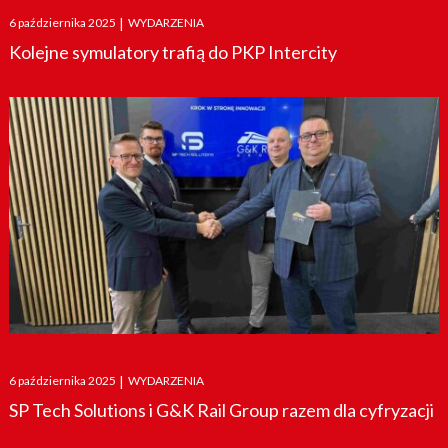
Posted
6 października 2025
|
WYDARZENIA
on
Kolejne symulatory trafią do PKP Intercity
Posted
6 października 2025
|
WYDARZENIA
on
SP Tech Solutions i G&K Rail Group razem dla cyfryzacji