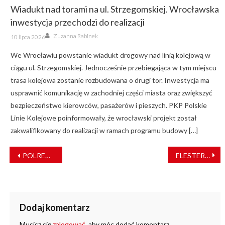
Wiadukt nad torami na ul. Strzegomskiej. Wrocławska
inwestycja przechodzi do realizacji
Author
Posted
Zuzanna Rabinek
10 lipca 2026
on
We Wrocławiu powstanie wiadukt drogowy nad linią kolejową w
ciągu ul. Strzegomskiej. Jednocześnie przebiegająca w tym miejscu
trasa kolejowa zostanie rozbudowana o drugi tor. Inwestycja ma
usprawnić komunikację w zachodniej części miasta oraz zwiększyć
bezpieczeństwo kierowców, pasażerów i pieszych. PKP Polskie
Linie Kolejowe poinformowały, że wrocławski projekt został
zakwalifikowany do realizacji w ramach programu budowy […]
NAWIGACJA
POLREGIO podpisało kolejny kontrakt – 10 lat realizacji połączeń w Opolskiem
ELESTER-PKP wprowadza własny system sygnalizacji przejazdowej PERUN
WPISU
Dodaj komentarz
Musisz się
zalogować
, aby móc dodać komentarz.