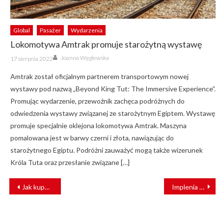
Global
Pasażer
Wydarzenia
Lokomotywa Amtrak promuje starożytną wystawę
Author
Posted
Joanna Węglewska
17 sierpnia 2022
on
Amtrak został oficjalnym partnerem transportowym nowej
wystawy pod nazwą „Beyond King Tut: The Immersive Experience”.
Promując wydarzenie, przewoźnik zachęca podróżnych do
odwiedzenia wystawy związanej ze starożytnym Egiptem. Wystawę
promuje specjalnie oklejona lokomotywa Amtrak. Maszyna
pomalowana jest w barwy czerni i złota, nawiązując do
starożytnego Egiptu. Podróżni zauważyć mogą także wizerunek
Króla Tuta oraz przesłanie związane […]
NAWIGACJA
Jak kupować tabor kolejowy: spotkanie z ekspertami 9 maja w Warszawie
Implenia buduje najdłuższy most kolejowy w Norwegii
WPISU