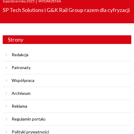
6 października 2025
|
WYDARZENIA
on
SP Tech Solutions i G&K Rail Group razem dla cyfryzacji
Strony
Redakcja
Patronaty
Współpraca
Archiwum
Reklama
Regulamin portalu
Polityki prywatności