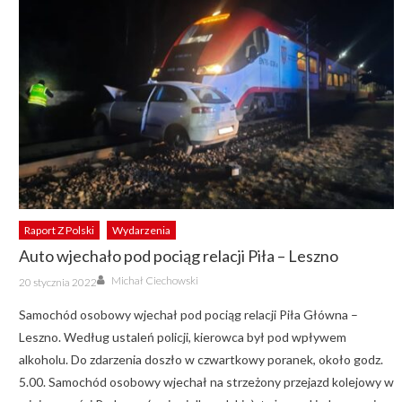
Raport Z Polski
Wydarzenia
Auto wjechało pod pociąg relacji Piła – Leszno
Author
Posted
Michał Ciechowski
20 stycznia 2022
on
Samochód osobowy wjechał pod pociąg relacji Piła Główna –
Leszno. Według ustaleń policji, kierowca był pod wpływem
alkoholu. Do zdarzenia doszło w czwartkowy poranek, około godz.
5.00. Samochód osobowy wjechał na strzeżony przejazd kolejowy w