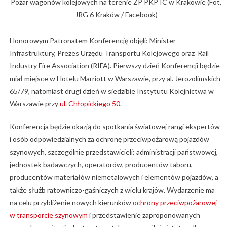
Pożar wagonów kolejowych na terenie ZP PKP IC w Krakowie (Fot.
JRG 6 Kraków / Facebook)
Honorowym Patronatem Konferencję objęli: Minister
Infrastruktury, Prezes Urzędu Transportu Kolejowego oraz Rail
Industry Fire Association (RIFA). Pierwszy dzień Konferencji będzie
miał miejsce w Hotelu Marriott w Warszawie, przy al. Jerozolimskich
65/79, natomiast drugi dzień w siedzibie Instytutu Kolejnictwa w
Warszawie przy
ul. Chłopickiego 50
.
Konferencja będzie okazją do spotkania światowej rangi ekspertów
i osób odpowiedzialnych za ochronę przeciwpożarową pojazdów
szynowych, szczególnie przedstawicieli: administracji państwowej,
jednostek badawczych, operatorów, producentów taboru,
producentów materiałów niemetalowych i elementów pojazdów, a
także służb ratowniczo-gaśniczych z wielu krajów. Wydarzenie ma
na celu przybliżenie nowych kierunków
ochrony przeciwpożarowej
w transporcie szynowym
i przedstawienie zaproponowanych