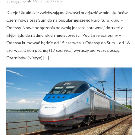
Posted
Michał Ciechowski
17 maja 2021
on
Koleje Ukraińskie zwiększają możliwości przejazdów mieszkańców
Czernihowa oraz Sum do najpopularniejszego kurortu w kraju –
Odessy. Nowe połączenia pozwolą jeszcze sprawniej dotrzeć z
głębi lądu do nadmorskich miejscowości. Pociąg relacji Sumy –
Odessa kursować będzie od 15 czerwca, z Odessy do Sum – od 16
czerwca. Dzień później (17 czerwca) wyruszy pierwszy pociąg
Czernihów (Nieżyn) […]