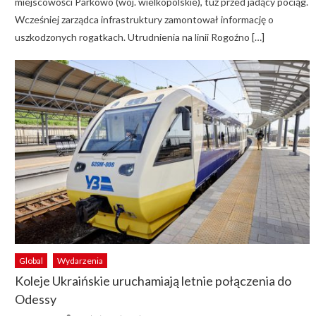
miejscowości Parkowo (woj. wielkopolskie), tuż przed jadący pociąg.
Wcześniej zarządca infrastruktury zamontował informację o
uszkodzonych rogatkach. Utrudnienia na linii Rogoźno […]
Global
Wydarzenia
Koleje Ukraińskie uruchamiają letnie połączenia do
Odessy
Author