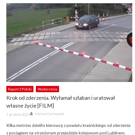
Raport Z Polski
Wydarzenia
Krok od zderzenia. Wyłamał szlaban i uratował
własne życie [FILM]
Author
Posted
Michał Ciechowski
5 grudnia 2022
on
Kilka metrów dzieliło kierowcę z powiatu kraśnickiego od zderzenia
z pociągiem na strzeżonym przejeździe kolejowym pod Lublinem.