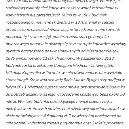
1853 została przeniesiona do budynku dworcowego. W miarę jak
rozbudowywała się sieć kolejowa, rosło również zatrudnienie w
administracji nią zarządzającej. Mimo że w 1861 budynek
rozbudowano o masywne skrzydła, a w 1870 niemal w całości
przeznaczono na cele administracyjne (urządzono w nim również
poczekalnię i restaurację), pomieszczenia starego budynku
dworcowego ponownie okazały się zbyt szczupłe i niektóre wydziały
dyrekcji przenoszono do wynajmowanych od miasta domów (ok.
1880 wynajmowano 11 takich domów). W październiku 2013
budynek został przekazany Collegium Medicum Uniwersytetu
Mikołaja Kopernika w Toruniu, w celu utworzenia w nim wydziału
stomatologii. Stosowną uchwałę Rada Miasta Bydgoszczy podjęła w
lutym 2013. Niezbędne prace remontowe, przystosowanie budynku
do potrzeb uczelni oraz jego wyposażenie kosztować będą około 30
mln zł. Wartość budynku posiadającego niemal osiem tysięcy
metrów kwadratowych powierzchni użytkowej określona została w
akcie notarialnym na 4,9 miliona zł. Z powierzchni przekazanej na
cele uczelni wyłączona została przychodnia oraz 3 lokale prywatne.