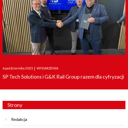
Posted
6 października 2025
|
WYDARZENIA
on
SP Tech Solutions i G&K Rail Group razem dla cyfryzacji
Strony
Redakcja