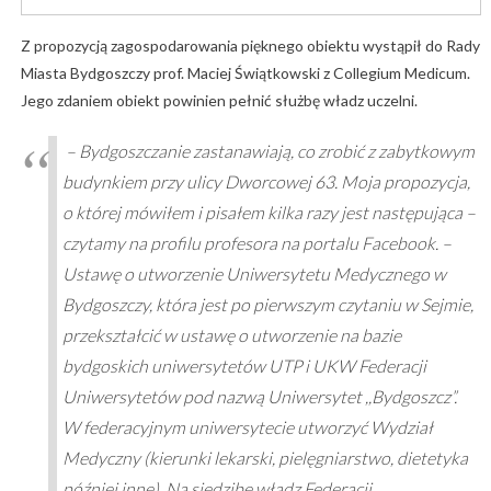
Z propozycją zagospodarowania pięknego obiektu wystąpił do Rady
Miasta Bydgoszczy prof. Maciej Świątkowski z Collegium Medicum.
Jego zdaniem obiekt powinien pełnić służbę władz uczelni.
– Bydgoszczanie zastanawiają, co zrobić z zabytkowym
budynkiem przy ulicy Dworcowej 63. Moja propozycja,
o której mówiłem i pisałem kilka razy jest następująca –
czytamy na profilu profesora na portalu Facebook. –
Ustawę o utworzenie Uniwersytetu Medycznego w
Bydgoszczy, która jest po pierwszym czytaniu w Sejmie,
przekształcić w ustawę o utworzenie na bazie
bydgoskich uniwersytetów UTP i UKW Federacji
Uniwersytetów pod nazwą Uniwersytet ,,Bydgoszcz”.
W federacyjnym uniwersytecie utworzyć Wydział
Medyczny (kierunki lekarski, pielęgniarstwo, dietetyka
później inne). Na siedzibę władz Federacji