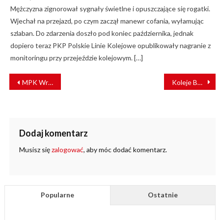
Mężczyzna zignorował sygnały świetlne i opuszczające się rogatki.
Wjechał na przejazd, po czym zaczął manewr cofania, wyłamując
szlaban. Do zdarzenia doszło pod koniec października, jednak
dopiero teraz PKP Polskie Linie Kolejowe opublikowały nagranie z
monitoringu przy przejeździe kolejowym. […]
NAWIGACJA
MPK Wrocław reaguje na utrzymujący się wzrost zakażeń koronawirusem
Koleje Bangladeskie kupią 150 wagonów pasażerskich
WPISU
Dodaj komentarz
Musisz się
zalogować
, aby móc dodać komentarz.
Popularne
Ostatnie