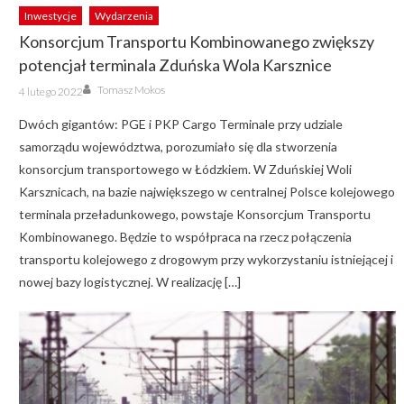
Inwestycje
Wydarzenia
Konsorcjum Transportu Kombinowanego zwiększy
potencjał terminala Zduńska Wola Karsznice
Author
Posted
Tomasz Mokos
4 lutego 2022
on
Dwóch gigantów: PGE i PKP Cargo Terminale przy udziale
samorządu województwa, porozumiało się dla stworzenia
konsorcjum transportowego w Łódzkiem. W Zduńskiej Woli
Karsznicach, na bazie największego w centralnej Polsce kolejowego
terminala przeładunkowego, powstaje Konsorcjum Transportu
Kombinowanego. Będzie to współpraca na rzecz połączenia
transportu kolejowego z drogowym przy wykorzystaniu istniejącej i
nowej bazy logistycznej. W realizację […]