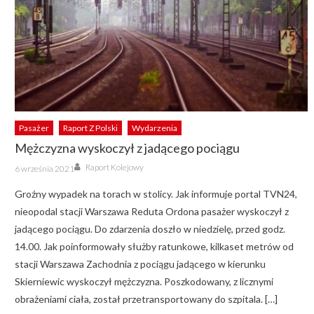
Pasażer
Raport Z Polski
Wydarzenia
Mężczyzna wyskoczył z jadącego pociągu
Author
Posted
Raport Kolejowy
6 września 2021
on
Groźny wypadek na torach w stolicy. Jak informuje portal TVN24,
nieopodal stacji Warszawa Reduta Ordona pasażer wyskoczył z
jadącego pociągu. Do zdarzenia doszło w niedzielę, przed godz.
14.00. Jak poinformowały służby ratunkowe, kilkaset metrów od
stacji Warszawa Zachodnia z pociągu jadącego w kierunku
Skierniewic wyskoczył mężczyzna. Poszkodowany, z licznymi
obrażeniami ciała, został przetransportowany do szpitala. […]