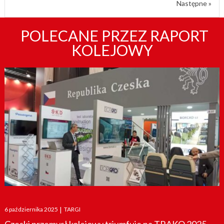
Następne »
POLECANE PRZEZ RAPORT
KOLEJOWY
Posted
6 października 2025
|
TARGI
on