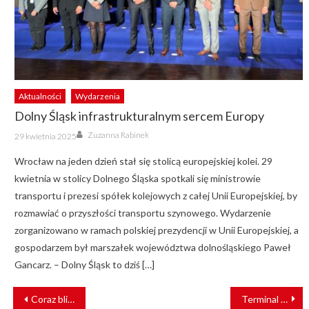
Aktualności
Wydarzenia
Dolny Śląsk infrastrukturalnym sercem Europy
Author
Posted
Zuzanna Rabinek
29 kwietnia 2025
on
Wrocław na jeden dzień stał się stolicą europejskiej kolei. 29
kwietnia w stolicy Dolnego Śląska spotkali się ministrowie
transportu i prezesi spółek kolejowych z całej Unii Europejskiej, by
rozmawiać o przyszłości transportu szynowego. Wydarzenie
zorganizowano w ramach polskiej prezydencji w Unii Europejskiej, a
gospodarzem był marszałek województwa dolnośląskiego Paweł
Gancarz. – Dolny Śląsk to dziś […]
NAWIGACJA
Coraz bliżej polonizacji pojazdów LINT27 dla POLREGIO
Terminal intermodalny w Zbąszynku już w budowie
WPISU