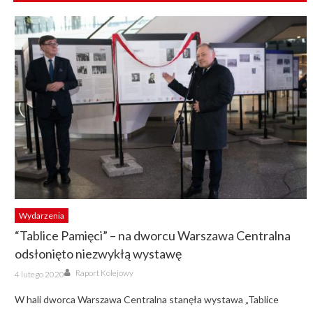
Wydarzenia
“Tablice Pamięci” – na dworcu Warszawa Centralna
odsłonięto niezwykłą wystawę
Author
Posted
Raport Kolejowy
4 lutego 2020
on
W hali dworca Warszawa Centralna stanęła wystawa „Tablice