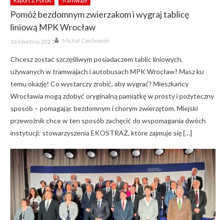
Raport Z Polski
Tramwaje
Pomóż bezdomnym zwierzakom i wygraj tablicę
liniową MPK Wrocław
Author
Posted
Michał Ciechowski
16 kwietnia 2021
on
Chcesz zostać szczęśliwym posiadaczem tablic liniowych,
używanych w tramwajach i autobusach MPK Wrocław? Masz ku
temu okazję! Co wystarczy zrobić, aby wygrać? Mieszkańcy
Wrocławia mogą zdobyć oryginalną pamiątkę w prosty i pożyteczny
sposób – pomagając bezdomnym i chorym zwierzętom. Miejski
przewoźnik chce w ten sposób zachęcić do wspomagania dwóch
instytucji: stowarzyszenia EKOSTRAŻ, które zajmuje się […]