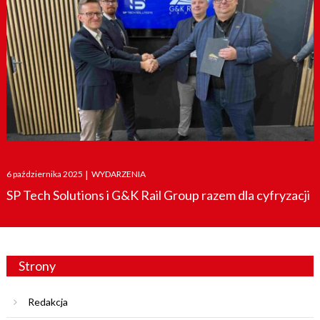
Posted
6 października 2025
|
WYDARZENIA
on
SP Tech Solutions i G&K Rail Group razem dla cyfryzacji
Strony
Redakcja