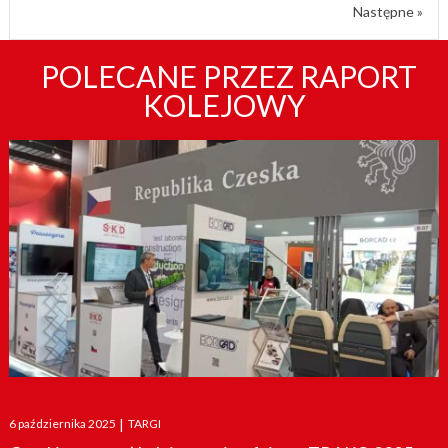
Następne »
POLECANE PRZEZ RAPORT
KOLEJOWY
Posted
6 października 2025
|
TARGI
on