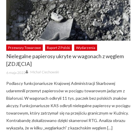
Przewozy Towarowe
Raport Z Polski
Wydarzenia
Nielegalne papierosy ukryte w wagonach z węglem
[ZDJĘCIA]
Author
Posted
Michał Ciechowski
6 maja 2022
on
Podlascy funkcjonariusze Krajowej Administracji Skarbowej
udaremnili przemyt papierosów w pociągu towarowym jadącym z
Białorusi. W wagonach odkryli 11 tys. paczek bez polskich znaków
akcyzy. Funkcjonariusze KAS odkryli nielegalne papierosy w pociągu
towarowym, który zatrzymał się na przejściu granicznym w Kuźnicy.
Kontrabandę zlokalizowano dzięki skanerowi RTG. Analiza obrazu
wykazała, że w kilku „węglarkach” z kazachskim węglem […]