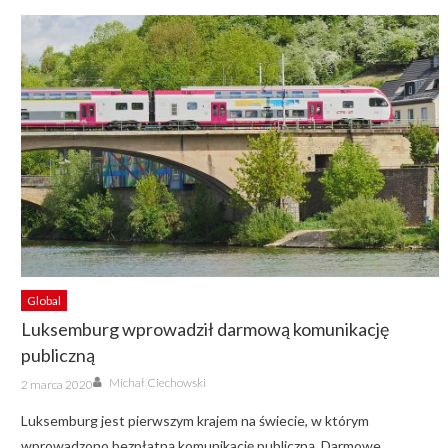
Global
Luksemburg wprowadził darmową komunikację
publiczną
Author
Posted
Michał Ciechowski
2 marca 2020
on
Luksemburg jest pierwszym krajem na świecie, w którym
wprowadzono bezpłatną komunikację publiczną. Darmowe