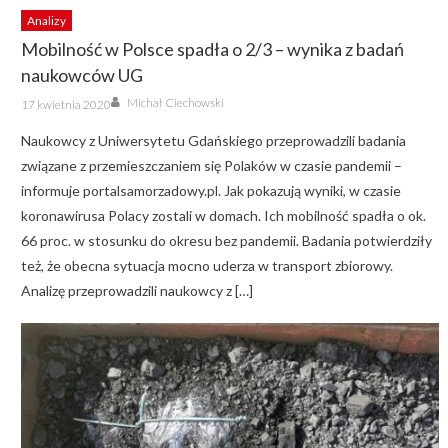
Analizy
Mobilność w Polsce spadła o 2/3 – wynika z badań
naukowców UG
Author
Posted
Michał Ciechowski
17 kwietnia 2020
on
Naukowcy z Uniwersytetu Gdańskiego przeprowadzili badania
związane z przemieszczaniem się Polaków w czasie pandemii –
informuje portalsamorzadowy.pl. Jak pokazują wyniki, w czasie
koronawirusa Polacy zostali w domach. Ich mobilność spadła o ok.
66 proc. w stosunku do okresu bez pandemii. Badania potwierdziły
też, że obecna sytuacja mocno uderza w transport zbiorowy.
Analizę przeprowadzili naukowcy z […]