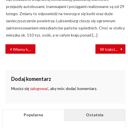
przejazdy autobusami, tramwajami i pociągami realizowane są od 29
lutego. Zmiany to odpowiedź na tworzące się korki oraz duże
zanieczyszczenie powietrza. Luksemburg cieszy się ogromnym
zainteresowaniem mieszkańców państw sąsiednich. Choć w stolicy
mieszka ok. 110 tys. osób, a w całym kraju ponad […]
NAWIGACJA
Wiemy kto dostarczy pociągi hybrydowe dla ŁKA
W trakcie podróży zmarł pasażer. Na linii spore utrudnienia
WPISU
Dodaj komentarz
Musisz się
zalogować
, aby móc dodać komentarz.
Popularne
Ostatnie