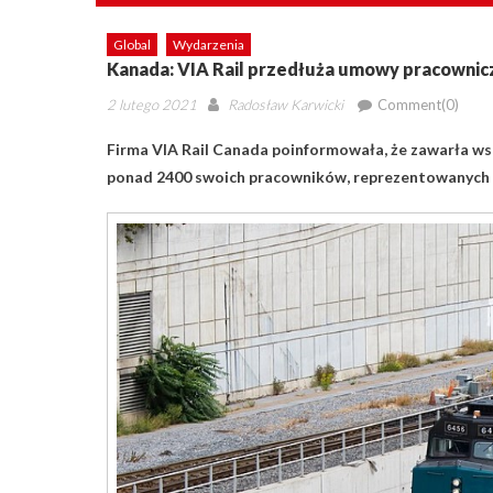
Global
Wydarzenia
Kanada: VIA Rail przedłuża umowy pracownic
Posted
Author
2 lutego 2021
Radosław Karwicki
Comment(0)
on
Firma VIA Rail Canada poinformowała, że ​​zawarła 
ponad 2400 swoich pracowników, reprezentowanych p