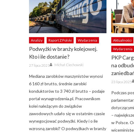
Analizy
Raport Z Polski
Wydarzenia
Aktualności
Podwyżki w branży kolejowej.
Wydarzenia
Kto i ile dostanie?
PKP Cargo
Author
Posted
na odbud
Michał Ciechowski
27 lipca 2021
on
zaniedba
Mediana zarobków maszynistów wynosi
Posted
23 lipca 2025
6 160 zł brutto, średnie zarobki
on
konduktorów to 3 740 zł brutto – podaje
Podczas pos
portal wynagrodzenia.pl. Pracownikom
parlamentarz
kolei należącym do związków
dotyczącymi
zawodowych udało się w ostatnim czasie
– najwięks
wynegocjować podwyżki. Kiedy i o ile
w Polsce. O
wzrosną zarobki? O podwyżkach w branży
wiceminister