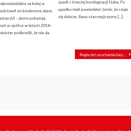
spadł z trzeciej kondygnacji łózka. Po
odpowiedzialny za kolej w
upadku miał powiedzieć żonie, że czuje
rzedstawił on konkretne dane,
się dobrze. Rano stan mężczyzny […]
zaznaczył – jasno pokazują
dbań w spółce w latach 2016–
nister podkreślił, że nie da
RegioJet uruchamia bezpośrednie połączenia do Chorwacji