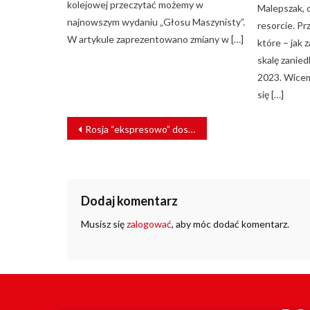
kolejowej przeczytać możemy w
Malepszak, 
najnowszym wydaniu „Głosu Maszynisty”.
resorcie. P
W artykule zaprezentowano zmiany w […]
które – jak 
skalę zanie
2023. Wicemi
się […]
NAWIGACJA
Rosja “ekspresowo” dostarczy zboże dla Mongolii
WPISU
Dodaj komentarz
Musisz się
zalogować
, aby móc dodać komentarz.