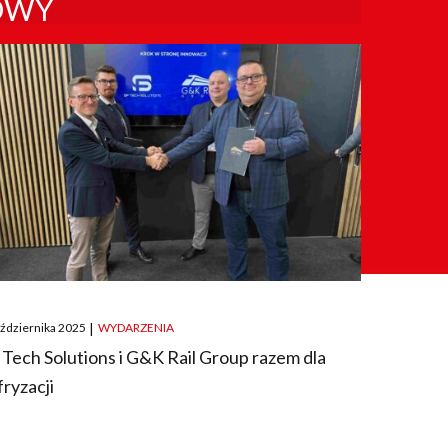
OWY
ted
aździernika 2025
|
WYDARZENIA
 Tech Solutions i G&K Rail Group razem dla
fryzacji