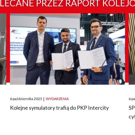
LECANE PRZEZ RAPORT KOLEJ
Posted
Pos
6 października 2025
|
WYDARZENIA
6 p
on
on
O
Kolejne symulatory trafią do PKP Intercity
SP
cy