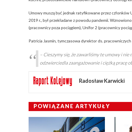
Umowy muszą być jednak ratyfikowane przez członków Un
2019 r., był przekładane z powodu pandemii. Wznowiono
(pracownicy poza pociągiem), Unifor 2 (pracownicy pociąg
Patricia Jasmin, tymczasowa dyrektor ds. pracowniczych 
– Cieszymy się, że zawarliśmy te umowy i nie 
odzwierciedla zaangażowanie i ciężką pracę ob
Radosław Karwicki
POWIĄZANE ARTYKUŁY