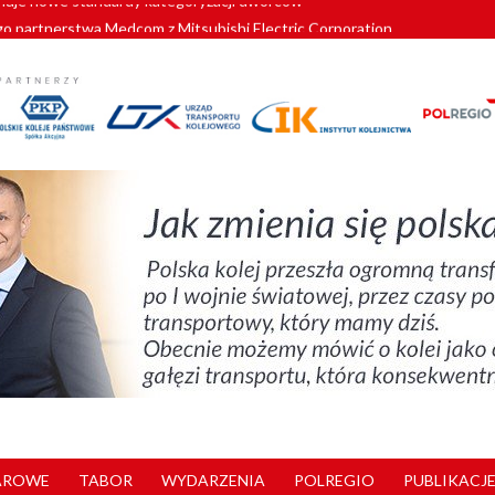
o partnerstwa Medcom z Mitsubishi Electric Corporation
tnerem „Lata na Dolnym Śląsku”. We Wrocławiu rusza weekend pełen reg
pomorskie znów szuka dostawcy nowych EZT
ach kolejowych w północnej Wielkopolsce. Łatwiejsze dojazdy do pracy i 
nuje nowe standardy kategoryzacji dworców
AROWE
TABOR
WYDARZENIA
POLREGIO
PUBLIKACJE