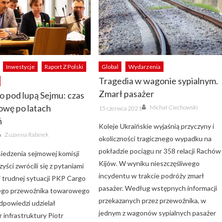
Inwestycje
Raport Z Polski
Global
Wydarzenia
Tragedia w wagonie sypialnym.
Zmarł pasażer
 pod lupą Sejmu: czas
Author
Posted
owę po latach
Michał Ciechowski
15 czerwca 2021
on
ń
Koleje Ukraińskie wyjaśnią przyczyny i
Author
Zuzanna Rabinek
okoliczności tragicznego wypadku na
pokładzie pociągu nr 358 relacji Rachów
iedzenia sejmowej komisji
Kijów. W wyniku nieszczęśliwego
yści zwrócili się z pytaniami
incydentu w trakcie podróży zmarł
 trudnej sytuacji PKP Cargo
pasażer. Według wstępnych informacji
zego przewoźnika towarowego
przekazanych przez przewoźnika, w
dpowiedzi udzielał
jednym z wagonów sypialnych pasażer
 infrastruktury Piotr