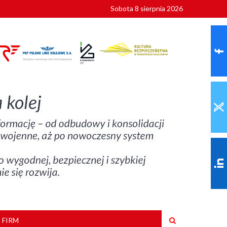
Sobota 8 sierpnia 2026
ionalnych
szkoły
 FIRM