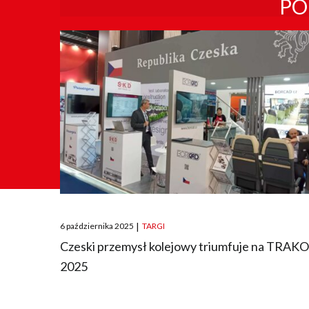
PO
Posted
6 października 2025
|
TARGI
on
Czeski przemysł kolejowy triumfuje na TRAK
2025