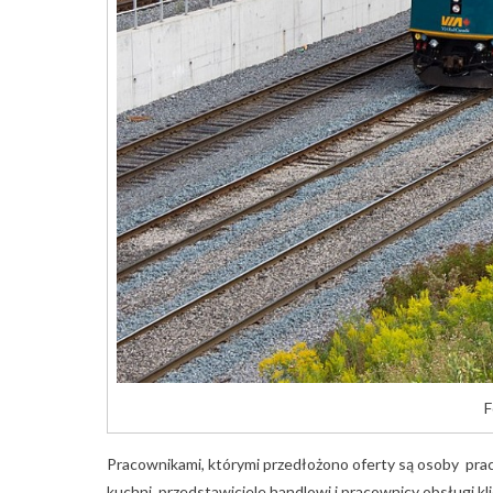
F
Pracownikami, którymi przedłożono oferty są osoby pra
kuchni, przedstawiciele handlowi i pracownicy obsługi kl