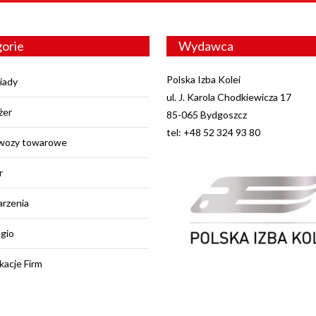
orie
Wydawca
Polska Izba Kolei
iady
ul. J. Karola Chodkiewicza 17
żer
85-065 Bydgoszcz
tel: +48 52 324 93 80
wozy towarowe
r
rzenia
egio
kacje Firm