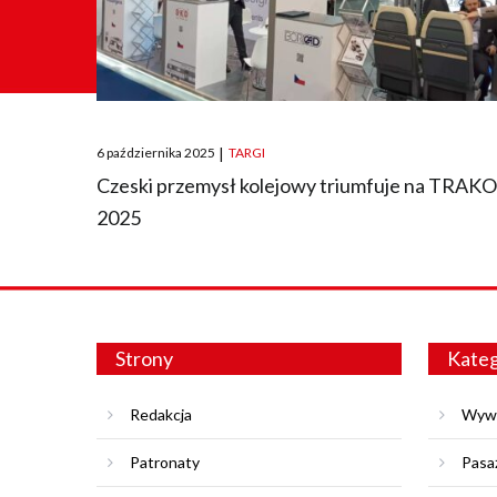
Posted
6 października 2025
|
TARGI
on
Czeski przemysł kolejowy triumfuje na TRAK
2025
Strony
Kateg
Redakcja
Wyw
Patronaty
Pasa