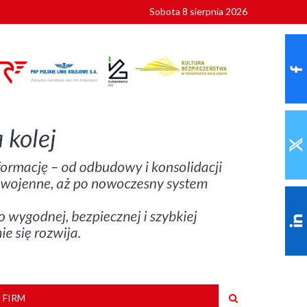
Sobota 8 sierpnia 2026
ionalnych
szkoły
 FIRM