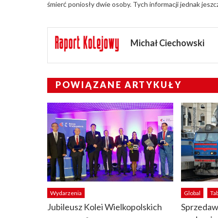
śmierć poniosły dwie osoby. Tych informacji jednak jesz
Michał Ciechowski
POWIĄZANE ARTYKUŁY
Wydarzenia
Global
Ta
Jubileusz Kolei Wielkopolskich
Sprzedawa
Author