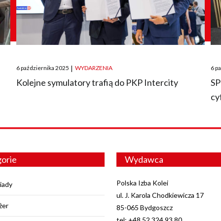
Posted
Pos
6 października 2025
|
WYDARZENIA
6 p
on
on
O
Kolejne symulatory trafią do PKP Intercity
SP
cy
orie
Wydawca
Polska Izba Kolei
iady
ul. J. Karola Chodkiewicza 17
żer
85-065 Bydgoszcz
tel: +48 52 324 93 80