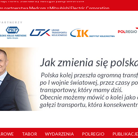
o partnerstwa Medcom z Mitsubishi Electric Corporation
tnerem „Lata na Dolnym Śląsku”. We Wrocławiu rusza weekend pełen reg
pomorskie znów szuka dostawcy nowych EZT
ach kolejowych w północnej Wielkopolsce. Łatwiejsze dojazdy do pracy i 
nuje nowe standardy kategoryzacji dworców
AROWE
TABOR
WYDARZENIA
POLREGIO
PUBLIKACJE