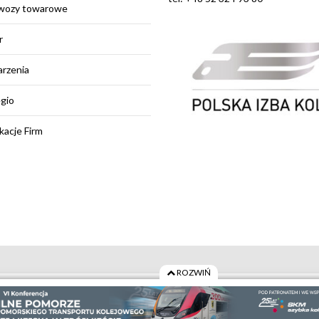
wozy towarowe
r
rzenia
egio
kacje Firm