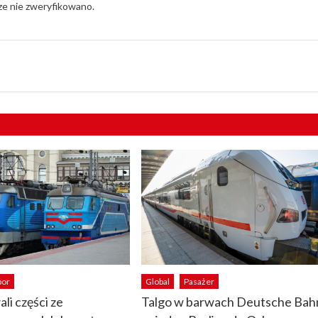
cze nie zweryfikowano.
bor
Global
Pasażer
li części ze
Talgo w barwach Deutsche Bah