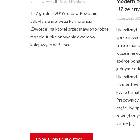
moderniz
Posted
Raport Kolejowy
25 lutego 2017
on
UZ ze str
1 i 2 grudnia 2016 roku w Poznaniu
Posted
8 czerwca 202
on
odbyła się pierwsza konferencja
„Dworce”, na której przedstawiono różne
Ukrzaliznyts
modele funkcjonowania dworców
sprzeniewie
kolejowych w Polsce.
trakcie nap
wcześniej o
spółce pona
jednym z od
Ukrzaliznyts
elementów 
które trafia
Pracownicy 
części, by 
zewnętrznym
straty […]
NAWIGACJA
Nowa linia kolei dużych prędkości w Chinach