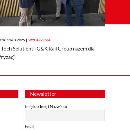
ted
aździernika 2025
|
WYDARZENIA
 Tech Solutions i G&K Rail Group razem dla
fryzacji
Newsletter
Imię lub Imię i Nazwisko
Email