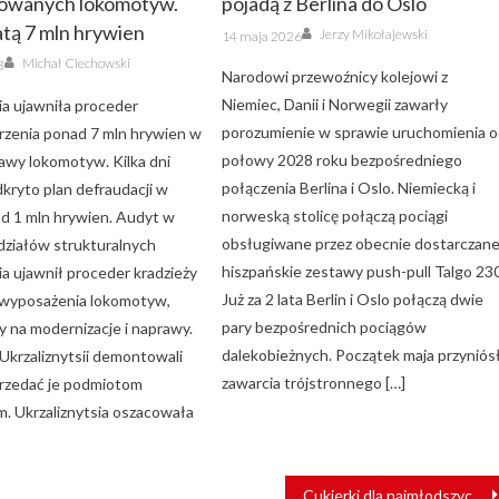
owanych lokomotyw.
pojadą z Berlina do Oslo
atą 7 mln hrywien
Author
Posted
Jerzy Mikołajewski
14 maja 2026
on
Author
Michał Ciechowski
3
Narodowi przewoźnicy kolejowi z
Niemiec, Danii i Norwegii zawarły
ia ujawniła proceder
porozumienie w sprawie uruchomienia 
rzenia ponad 7 mln hrywien w
połowy 2028 roku bezpośredniego
rawy lokomotyw. Kilka dni
połączenia Berlina i Oslo. Niemiecką i
dkryto plan defraudacji w
norweską stolicę połączą pociągi
d 1 mln hrywien. Audyt w
obsługiwane przez obecnie dostarczan
działów strukturalnych
hiszpańskie zestawy push-pull Talgo 230
ia ujawnił proceder kradzieży
Już za 2 lata Berlin i Oslo połączą dwie
wyposażenia lokomotyw,
pary bezpośrednich pociągów
ły na modernizacje i naprawy.
dalekobieżnych. Początek maja przyniós
Ukrzaliznytsii demontowali
zawarcia trójstronnego […]
sprzedać je podmiotom
. Ukrzaliznytsia oszacowała
Cukierki dla najmłodszych z Ukrainy