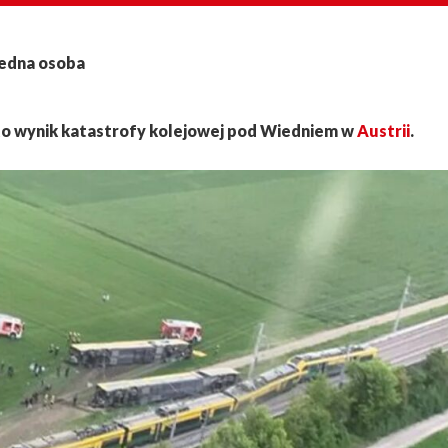
jedna osoba
– to wynik katastrofy kolejowej pod Wiedniem w
Austrii
.