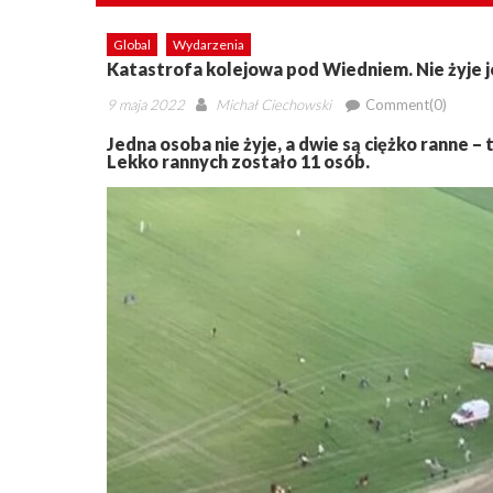
Global
Wydarzenia
Katastrofa kolejowa pod Wiedniem. Nie żyje 
Posted
Author
9 maja 2022
Michał Ciechowski
Comment(0)
on
Jedna osoba nie żyje, a dwie są ciężko ranne 
Lekko rannych zostało 11 osób.