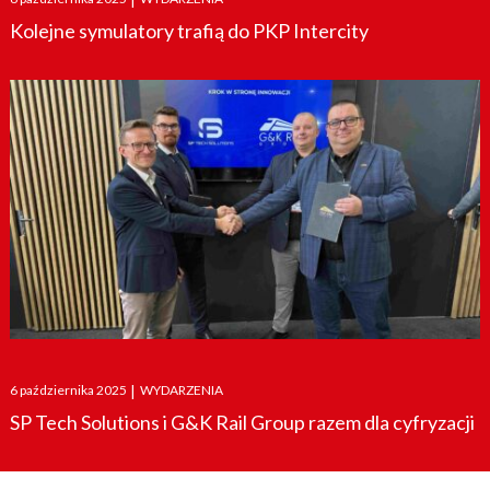
on
Kolejne symulatory trafią do PKP Intercity
Posted
6 października 2025
|
WYDARZENIA
on
SP Tech Solutions i G&K Rail Group razem dla cyfryzacji