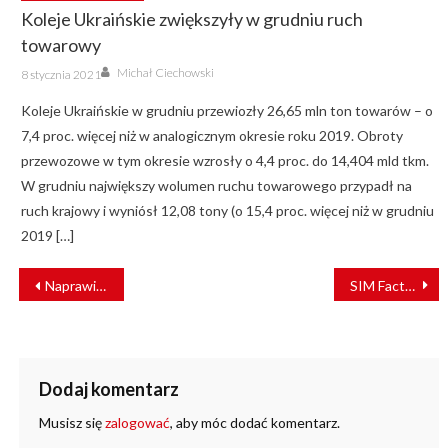
Koleje Ukraińskie zwiększyły w grudniu ruch
towarowy
Author
Posted
Michał Ciechowski
8 stycznia 2021
on
Koleje Ukraińskie w grudniu przewiozły 26,65 mln ton towarów – o
7,4 proc. więcej niż w analogicznym okresie roku 2019. Obroty
przewozowe w tym okresie wzrosły o 4,4 proc. do 14,404 mld tkm.
W grudniu największy wolumen ruchu towarowego przypadł na
ruch krajowy i wyniósł 12,08 tony (o 15,4 proc. więcej niż w grudniu
2019 […]
NAWIGACJA
Naprawić czy kupić nowe? České Dráhy zdecydują o losie Pendolino
SIM Factor dostarczy do Pol-Miedź Trans symulator lokomotywy GAMA
WPISU
Dodaj komentarz
Musisz się
zalogować
, aby móc dodać komentarz.