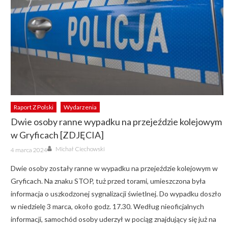
Raport Z Polski
Wydarzenia
Dwie osoby ranne wypadku na przejeździe kolejowym
w Gryficach [ZDJĘCIA]
Author
Posted
Michał Ciechowski
4 marca 2024
on
Dwie osoby zostały ranne w wypadku na przejeździe kolejowym w
Gryficach. Na znaku STOP, tuż przed torami, umieszczona była
informacja o uszkodzonej sygnalizacji świetlnej. Do wypadku doszło
w niedzielę 3 marca, około godz. 17.30. Według nieoficjalnych
informacji, samochód osoby uderzył w pociąg znajdujący się już na