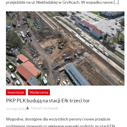
przejeździe na ul. Niekładzkiej w Gryficach. W wypadku ranne […]
Inwestycje
Wydarzenia
PKP PLK budują na stacji Ełk trzeci tor
Author
Posted
Michał Ciechowski
16 maja 2022
on
Wygodne, dostępne dla wszystkich perony i nowe przejście
podziemne zapewnią oczekiwane warunki podróży ze stacji Ełk.