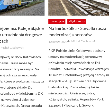
Inwestycje
Wydarzenia
ę ziemia. Koleje Śląskie
Na linii Sokółka – Suwałki rusza
a utrudnienia drogowe
modernizacja peronów
cach
Author
Posted
Michał Ciechowski
10 lutego 2023
on
Author
Michał Ciechowski
PKP Polskie Linie Kolejowe podpisały
umowy na modernizację peronów w
rajowej nr 86 w Katowicach
dziewięciu miejscowościach na linii
ziemia. Trasa może być
Sokółka – Suwałki. Inwestycja warta jes
na nawet trzy miesiące. Na
18 mln zł. Przebudowę przejdą perony n
ację od razu zareagowały
stacjach w Augustowie oraz Dąbrowie
ie, które w godzinach szczytu
Białostockiej. Prace obejmą także
wydłużone składy. Do
miejscowości: Gliniszcze, Sidra,
ię ziemi pod wiaduktem na DK
Różanystok, Balinka, Augustów Port,
 na wysokości dzielnicy
Szczepki i Płociczno k. Suwałk.
 Katowicach. Droga została