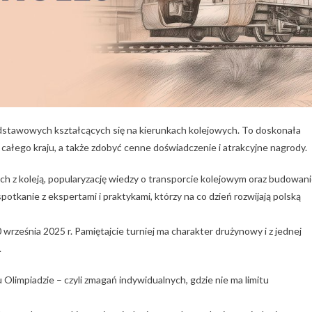
stawowych kształcących się na kierunkach kolejowych. To doskonała
z całego kraju, a także zdobyć cenne doświadczenie i atrakcyjne nagrody.
 z koleją, popularyzację wiedzy o transporcie kolejowym oraz budowan
otkanie z ekspertami i praktykami, którzy na co dzień rozwijają polską
0 września 2025 r. Pamiętajcie turniej ma charakter drużynowy i z jednej
.
u Olimpiadzie – czyli zmagań indywidualnych, gdzie nie ma limitu