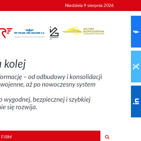
Niedziela 9 sierpnia 2026
ionalnych
szkoły
 FIRM