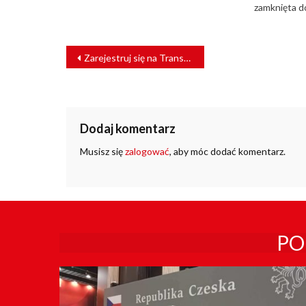
zamknięta d
NAWIGACJA
Zarejestruj się na TransLogistica Poland 2025
WPISU
Dodaj komentarz
Musisz się
zalogować
, aby móc dodać komentarz.
PO