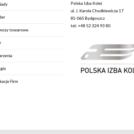
Polska Izba Kolei
iady
ul. J. Karola Chodkiewicza 17
żer
85-065 Bydgoszcz
tel: +48 52 324 93 80
wozy towarowe
r
rzenia
egio
kacje Firm