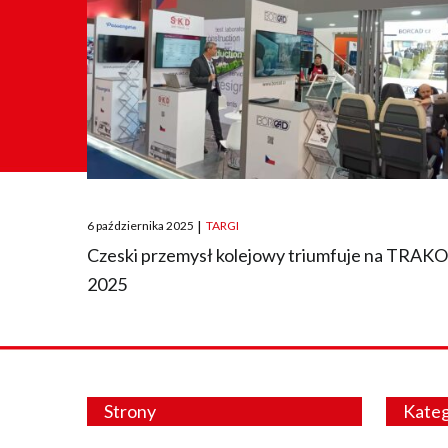
Posted
6 października 2025
|
TARGI
on
Czeski przemysł kolejowy triumfuje na TRAK
2025
Strony
Kateg