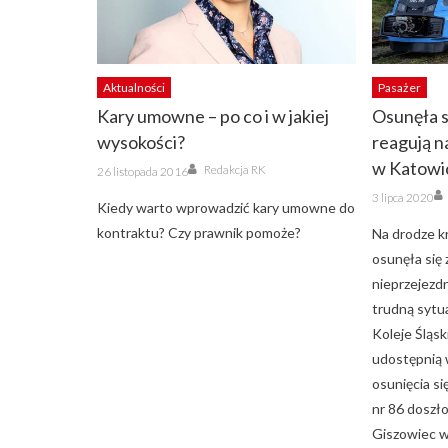
Aktualności
Pasażer
Kary umowne – po co i w jakiej
Osunęła si
wysokości?
reagują n
Author
w Katowi
Posted
Redakcja RK
26 listopada 2016
on
Posted
3 lipca 2020
on
Kiedy warto wprowadzić kary umowne do
kontraktu? Czy prawnik pomoże?
Na drodze k
osunęła się 
nieprzejezd
trudną sytu
Koleje Śląsk
udostępnią 
osunięcia s
nr 86 doszło
Giszowiec w