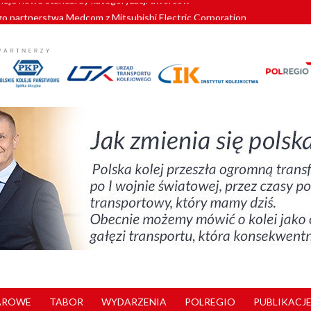
o partnerstwa Medcom z Mitsubishi Electric Corporation
tnerem „Lata na Dolnym Śląsku”. We Wrocławiu rusza weekend pełen reg
pomorskie znów szuka dostawcy nowych EZT
ach kolejowych w północnej Wielkopolsce. Łatwiejsze dojazdy do pracy i 
nuje nowe standardy kategoryzacji dworców
AROWE
TABOR
WYDARZENIA
POLREGIO
PUBLIKACJE