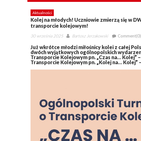
Aktualności
Kolej na młodych! Uczniowie zmierzą się w 
transporcie kolejowym!
Posted
Author
30 września 2025
Bartosz Jerzakowski
Comment(0)
on
Już wkrótce młodzi miłośnicy kolei z całej Pol
dwóch wyjątkowych ogólnopolskich wydarzen
Transporcie Kolejowym pn. „Czas na… Kolej” –
Transporcie Kolejowym pn. „Kolej na… Kolej” – 