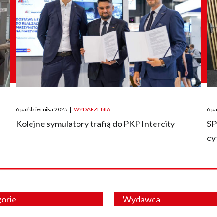
Posted
Pos
6 października 2025
|
WYDARZENIA
6 p
on
on
O
Kolejne symulatory trafią do PKP Intercity
SP
cy
orie
Wydawca