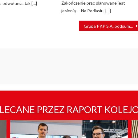
Zakończenie prac planowane jest
o odwołania. Jak […]
jesienią. – Na Podlasiu, […]
Grupa PKP S.A. podsumowała TRAKO 2025
LECANE PRZEZ RAPORT KOLEJ