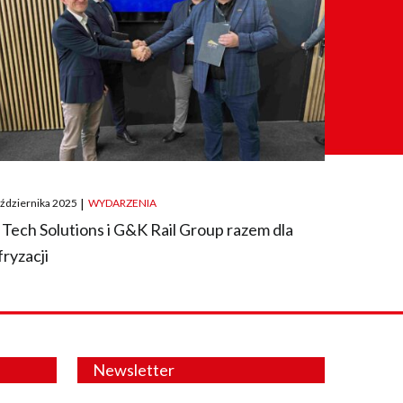
ted
aździernika 2025
|
WYDARZENIA
 Tech Solutions i G&K Rail Group razem dla
fryzacji
Newsletter