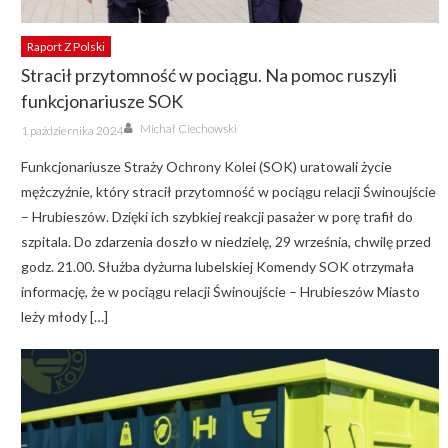
Raport Z Polski
Stracił przytomność w pociągu. Na pomoc ruszyli
funkcjonariusze SOK
Author
Posted
Michał Ciechowski
1 października 2024
on
Funkcjonariusze Straży Ochrony Kolei (SOK) uratowali życie
mężczyźnie, który stracił przytomność w pociągu relacji Świnoujście
– Hrubieszów. Dzięki ich szybkiej reakcji pasażer w porę trafił do
szpitala. Do zdarzenia doszło w niedzielę, 29 września, chwilę przed
godz. 21.00. Służba dyżurna lubelskiej Komendy SOK otrzymała
informację, że w pociągu relacji Świnoujście – Hrubieszów Miasto
leży młody […]