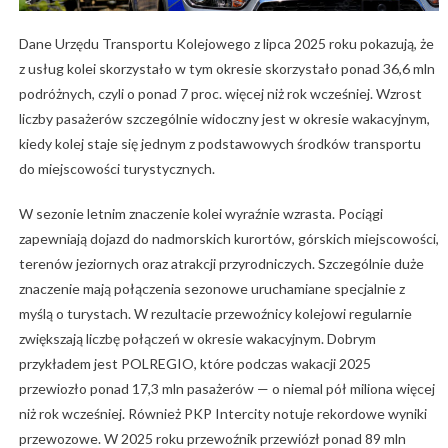
Dane Urzędu Transportu Kolejowego z lipca 2025 roku pokazują, że
z usług kolei skorzystało w tym okresie skorzystało ponad 36,6 mln
podróżnych, czyli o ponad 7 proc. więcej niż rok wcześniej. Wzrost
liczby pasażerów szczególnie widoczny jest w okresie wakacyjnym,
kiedy kolej staje się jednym z podstawowych środków transportu
do miejscowości turystycznych.
W sezonie letnim znaczenie kolei wyraźnie wzrasta. Pociągi
zapewniają dojazd do nadmorskich kurortów, górskich miejscowości,
terenów jeziornych oraz atrakcji przyrodniczych. Szczególnie duże
znaczenie mają połączenia sezonowe uruchamiane specjalnie z
myślą o turystach. W rezultacie przewoźnicy kolejowi regularnie
zwiększają liczbę połączeń w okresie wakacyjnym. Dobrym
przykładem jest POLREGIO, które podczas wakacji 2025
przewiozło ponad 17,3 mln pasażerów — o niemal pół miliona więcej
niż rok wcześniej. Również PKP Intercity notuje rekordowe wyniki
przewozowe. W 2025 roku przewoźnik przewiózł ponad 89 mln