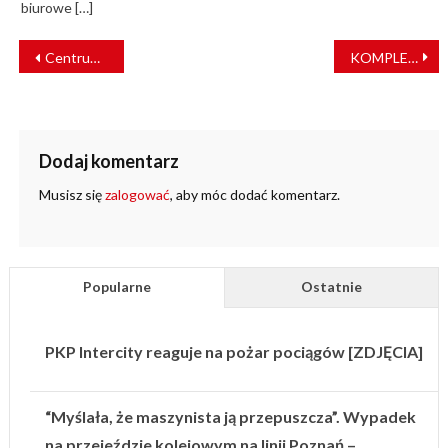
biurowe […]
NAWIGACJA
Centrum Unijnych Projektów Transportowych: nowa rola, nowe zasady, nowe otwarcie dla polskiej kolei
KOMPLEKSOWY PARTNER DLA KOLEI
WPISU
Dodaj komentarz
Musisz się
zalogować
, aby móc dodać komentarz.
Popularne
Ostatnie
PKP Intercity reaguje na pożar pociągów [ZDJĘCIA]
“Myślała, że maszynista ją przepuszcza”. Wypadek
na przejeździe kolejowym na linii Poznań –