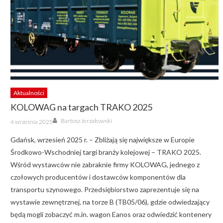
Aktualności
KOLOWAG na targach TRAKO 2025
Author
Posted
Bartosz Jerzakowski
4 września 2025
on
Gdańsk, wrzesień 2025 r. – Zbliżają się największe w Europie
Środkowo-Wschodniej targi branży kolejowej – TRAKO 2025.
Wśród wystawców nie zabraknie firmy KOLOWAG, jednego z
czołowych producentów i dostawców komponentów dla
transportu szynowego. Przedsiębiorstwo zaprezentuje się na
wystawie zewnętrznej, na torze B (TB05/06), gdzie odwiedzający
będą mogli zobaczyć m.in. wagon Eanos oraz odwiedzić kontenery