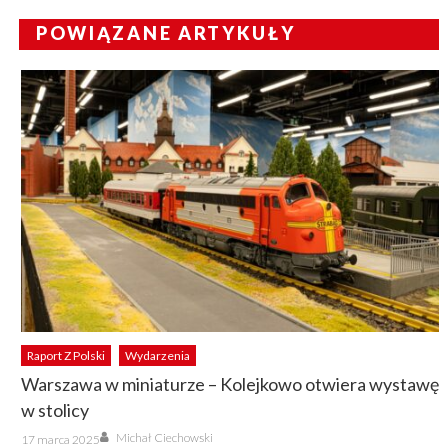
POWIĄZANE ARTYKUŁY
Raport Z Polski
Wydarzenia
Warszawa w miniaturze – Kolejkowo otwiera wystawę
w stolicy
Author
Posted
Michał Ciechowski
17 marca 2025
on