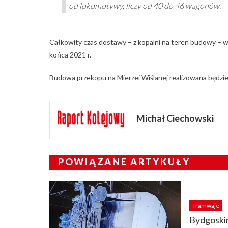
od lokomotywy, liczy od 40 do 46 wagonów.
Całkowity czas dostawy – z kopalni na teren budowy – wy
końca 2021 r.
Budowa przekopu na Mierzei Wiślanej realizowana będzie d
Michał Ciechowski
POWIĄZANE ARTYKUŁY
Tramwaje
Bydgoski