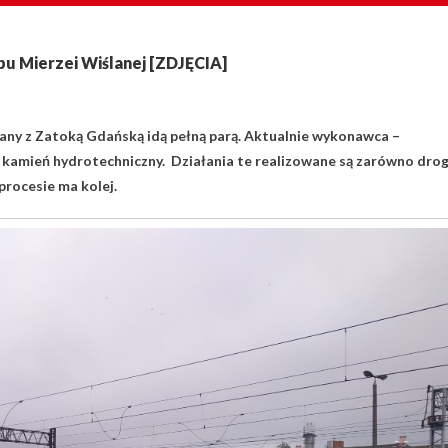
u Mierzei Wiślanej [ZDJĘCIA]
lany z Zatoką Gdańską idą pełną parą. Aktualnie wykonawca –
kamień hydrotechniczny. Działania te realizowane są zarówno dro
procesie ma kolej.