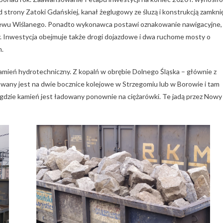
strony Zatoki Gdańskiej, kanał żeglugowy ze śluzą i konstrukcją zamkni
Zalewu Wiślanego. Ponadto wykonawca postawi oznakowanie nawigacyjne,
y. Inwestycja obejmuje także drogi dojazdowe i dwa ruchome mosty o
m.
ień hydrotechniczny. Z kopalń w obrębie Dolnego Śląska – głównie z
towany jest na dwie bocznice kolejowe w Strzegomiu lub w Borowie i tam
 gdzie kamień jest ładowany ponownie na ciężarówki. Te jadą przez Nowy