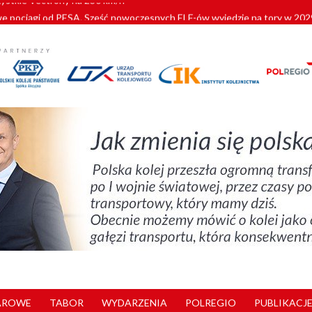
pociągi od PESA. Sześć nowoczesnych ELF-ów wyjedzie na tory w 202
c dla GySEV gotowe
 alkoholu i wjeżdżają na tory
 Przemyśla
zystkie Vectrony na 230 km/h
AROWE
TABOR
WYDARZENIA
POLREGIO
PUBLIKACJE