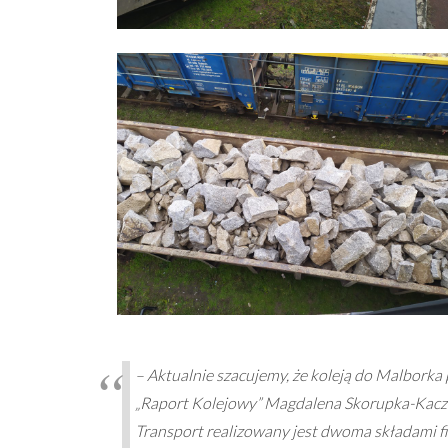
– Aktualnie szacujemy, że koleją do Malborka 
„Raport Kolejowy” Magdalena Skorupka-Kaczma
Transport realizowany jest dwoma składami fi