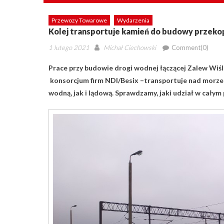
Przewozy Towarowe
Wydarzenia
Kolej transportuje kamień do budowy przekop
Posted
Author
1 lutego 2021
Michał Ciechowski
Comment(0)
on
Prace przy budowie drogi wodnej łączącej Zalew Wiś
konsorcjum firm NDI/Besix –transportuje nad morze 
wodną, jak i lądową. Sprawdzamy, jaki udział w całym 