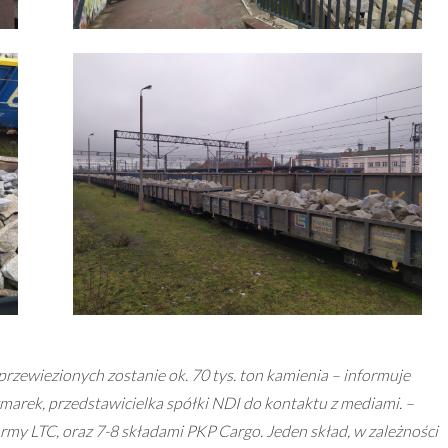
przewiezionych zostanie ok. 70 tys. ton kamienia – informuje
rek, przedstawicielka spółki NDI do kontaktu z mediami. –
rmy LTC, oraz 7-8 składami PKP Cargo. Jeden skład, w zależności