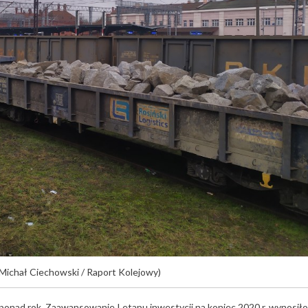
 Michał Ciechowski / Raport Kolejowy)
ż ponad rok. Zaawansowanie I etapu inwestycji na koniec 2020 r. wynosiło