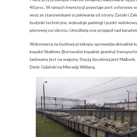
40 proc. W ramach inwestycji powstaje port osłonowy od 
wraz ze stanowiskami oczekiwania od strony Zatoki i 
budynki techniczne, wybuduje parkingi i punkt widokow
pionowej osi obrotu. Umożliwią one przejazd nad kanałe
Wykonawca na budowę przekopu sprowadza aktualnie kam
kopalni Skalimex (Borowskie kopalnie granitu) transpor
ładowany jest na wagony. Stacją docelową jest Malbork,
Dwór Gdański na Mierzeję Wiślaną.