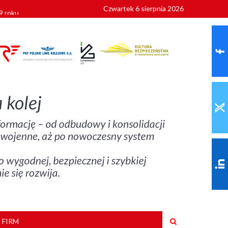
Czwartek 6 sierpnia 2026
9 roku
 FIRM