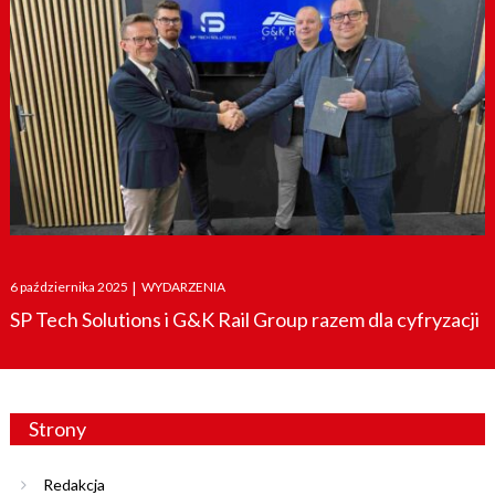
Posted
6 października 2025
|
WYDARZENIA
on
SP Tech Solutions i G&K Rail Group razem dla cyfryzacji
Strony
Redakcja