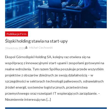
Publikacje Firm
Śląski holding stawia na start-upy
Author
Posted
Michał Ciechowski
3 kwietnia 2026
on
Ekopol Górnośląski Holding SA, kolejny raz otwiera się na
współpracę z innowacyjnymi start-upami i zespołami gotowymi na
realne wdrożenia. Tym razem Spółka poszukuje przede wszystkim
projektów z obszarów zbieżnych ze swoją działalnością – w
szczególności w sektorach technologii paliwowych, odnawialnych
źródeł energii, systemów logistycznych, przetwórstwa
przemysłowego oraz rozwiązań IT wspierających zarządzanie. –
Niezmiennie interesują nas […]