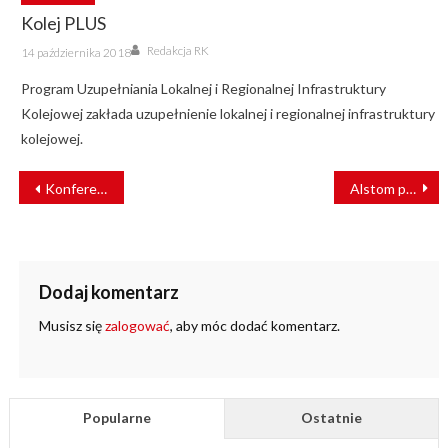
Kolej PLUS
Author
Posted
Redakcja RK
14 października 2018
on
Program Uzupełniania Lokalnej i Regionalnej Infrastruktury
Kolejowej zakłada uzupełnienie lokalnej i regionalnej infrastruktury
kolejowej.
NAWIGACJA
Konferencja prasowa, kampanie informacyjne – tramwajarze ostrzegają pieszych
Alstom podsumowuje pierwszy rok akcji „Wolni od plastiku”
WPISU
Dodaj komentarz
Musisz się
zalogować
, aby móc dodać komentarz.
Popularne
Ostatnie