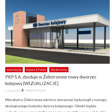
Inwestycje
Raport Z Polski
Wydarzenia
PKP S.A. zbuduje w Żelistrzewie nowy dworzec
kolejowy [WIZUALIZACJE]
Author
Posted
Raport Kolejowy
4 maja 2021
on
Mieszkańcy Żelistrzewa wkrótce skorzystać będą mogli z nowego,
ekologicznego budynku dworca kolejowego. Obiekt będzie