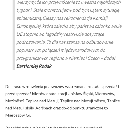
wierzymy, że ich przywrócenie to kwestia najbliższych
tygodni. Stale monitorujemy pod tym kątem sytuację
epidemiczną. Cieszy nas rekomendacja Komisji
Europejskiej, która zaleciła aby państwa członkowskie
UE stopniowo łagodziły restrykcje dotyczące
podróżowania. To dla nas szansa na odbudowanie
popularnych połączeń międzynarodowych do
przygranicznych regionów Niemiec i Czech
– dodał
Bartłomiej Rodak
.
Do czasu wznowienia przewozów wstrzymana została sprzedaż i
przedsprzedaż biletów do/od stacji Unisław Śląski, Mieroszów,
Meziměstí, Teplice nad Metují, Teplice nad Metují město, Teplice
nad Metují skály, Adršpach oraz do/od punktu granicznego
Mieroszów Gr.
Podróżni nabywający bilety bezrelacyjne w komunikacji