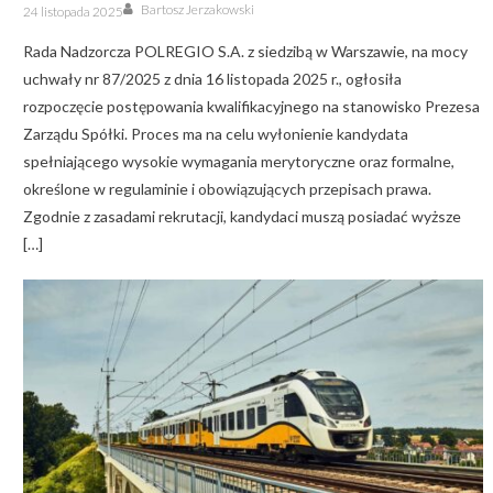
Author
Posted
Bartosz Jerzakowski
24 listopada 2025
on
Rada Nadzorcza POLREGIO S.A. z siedzibą w Warszawie, na mocy
uchwały nr 87/2025 z dnia 16 listopada 2025 r., ogłosiła
rozpoczęcie postępowania kwalifikacyjnego na stanowisko Prezesa
Zarządu Spółki. Proces ma na celu wyłonienie kandydata
spełniającego wysokie wymagania merytoryczne oraz formalne,
określone w regulaminie i obowiązujących przepisach prawa.
Zgodnie z zasadami rekrutacji, kandydaci muszą posiadać wyższe
[…]