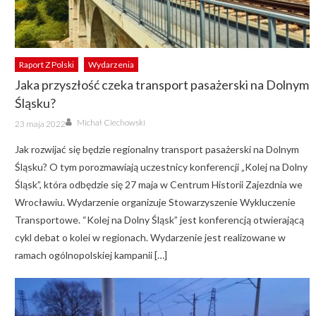
Raport Z Polski
Wydarzenia
Jaka przyszłość czeka transport pasażerski na Dolnym
Śląsku?
Author
Posted
Michał Ciechowski
23 maja 2022
on
Jak rozwijać się będzie regionalny transport pasażerski na Dolnym
Śląsku? O tym porozmawiają uczestnicy konferencji „Kolej na Dolny
Śląsk”, która odbędzie się 27 maja w Centrum Historii Zajezdnia we
Wrocławiu. Wydarzenie organizuje Stowarzyszenie Wykluczenie
Transportowe. “Kolej na Dolny Śląsk” jest konferencją otwierającą
cykl debat o kolei w regionach. Wydarzenie jest realizowane w
ramach ogólnopolskiej kampanii […]