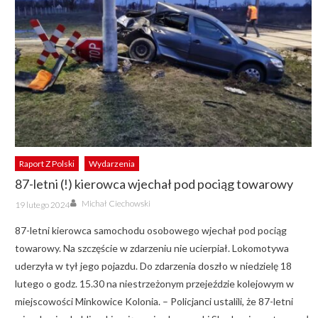
Raport Z Polski
Wydarzenia
87-letni (!) kierowca wjechał pod pociąg towarowy
Author
Posted
Michał Ciechowski
19 lutego 2024
on
87-letni kierowca samochodu osobowego wjechał pod pociąg
towarowy. Na szczęście w zdarzeniu nie ucierpiał. Lokomotywa
uderzyła w tył jego pojazdu. Do zdarzenia doszło w niedzielę 18
lutego o godz. 15.30 na niestrzeżonym przejeździe kolejowym w
miejscowości Minkowice Kolonia. – Policjanci ustalili, że 87-letni