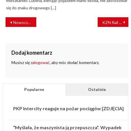
mieszkaniec Lublina, kierując pojazdem marki Skoda, nie zastosował
się do znaku drogowego […]
NAWIGACJA
Nowoczesny system skontroluje pantografy
KZN Rail zmodernizuje torowisko tramwajowe w Katowicach
WPISU
Dodaj komentarz
Musisz się
zalogować
, aby móc dodać komentarz.
Popularne
Ostatnie
PKP Intercity reaguje na pożar pociągów [ZDJĘCIA]
“Myślała, że maszynista ją przepuszcza”. Wypadek