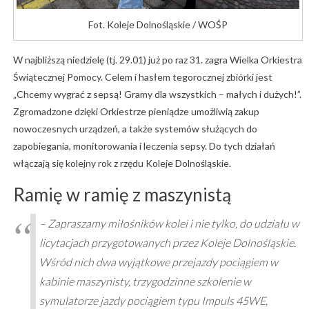
Fot. Koleje Dolnośląskie / WOŚP
W najbliższą niedzielę (tj. 29.01) już po raz 31. zagra Wielka Orkiestra
Świątecznej Pomocy. Celem i hasłem tegorocznej zbiórki jest
„Chcemy wygrać z sepsą! Gramy dla wszystkich – małych i dużych!”.
Zgromadzone dzięki Orkiestrze pieniądze umożliwią zakup
nowoczesnych urządzeń, a także systemów służących do
zapobiegania, monitorowania i leczenia sepsy. Do tych działań
włączają się kolejny rok z rzędu Koleje Dolnośląskie.
Ramię w ramię z maszynistą
– Zapraszamy miłośników kolei i nie tylko, do udziału w
licytacjach przygotowanych przez Koleje Dolnośląskie.
Wśród nich dwa wyjątkowe przejazdy pociągiem w
kabinie maszynisty, trzygodzinne szkolenie w
symulatorze jazdy pociągiem typu Impuls 45WE,