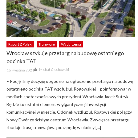
Raport Z Polski
Tramwaje
Wydarzenia
Wrocław szykuje przetarg na budowę ostatniego
odcinka TAT
Author
Posted
Michał Ciechowski
16 kwietnia 2021
on
– Podjęliśmy decyzję o zgodzie na ogłoszenie przetargu na budowę
ostatniego odcinka TAT wzdłuż ul. Rogowskiej – poinformował w
mediach społecznościowych prezydent Wrocławia Jacek Sutryk.
Będzie to ostatni element w gigantycznej inwestycji
komunikacyjnej w mieście. Odcinek wzdłuż ul. Rogowskiej połączy
Nowy Dwór ze ścisłym centrum Wrocławia. Zwycięzca przetargu
zbuduje trasę tramwajową oraz pętlę w okolicy […]