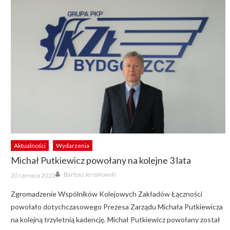
Aktualności
Wydarzenia
Michał Putkiewicz powołany na kolejne 3 lata
Author
Posted
Bartosz Jerzakowski
20 czerwca 2023
on
Zgromadzenie Wspólników Kolejowych Zakładów Łączności
powołało dotychczasowego Prezesa Zarządu Michała Putkiewicza
na kolejną trzyletnią kadencję. Michał Putkiewicz powołany został