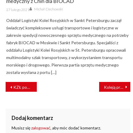
medyczny z Chin dla BIOCAD
Author
Posted
Michał Ciechowski
27 lutego 2021
on
Oddział Logistyki Kolei Rosyjskich w Sankt Petersburgu zaczął
świadczyć kompleksowe usługi transportowe i logistyczne w
zakresie spedycji nowoczesnego sprzętu medycznego na potrzeby
fabryk BIOCAD w Moskwie i Sankt Petersburgu. Specjaliści z
oddziału Logistyki Kolei Rosyjskich w St. Petersburgu opracowali
multimodalny szlak transportowy, z wykorzystaniem transportu
morskiego i drogowego. Pierwsza partia sprzętu medycznego
została wysłana z portu […]
NAWIGACJA
KZŁ podsumowały rok 2021
Koleją przez Kotlinę Jeleniogórską
WPISU
Dodaj komentarz
Musisz się
zalogować
, aby móc dodać komentarz.