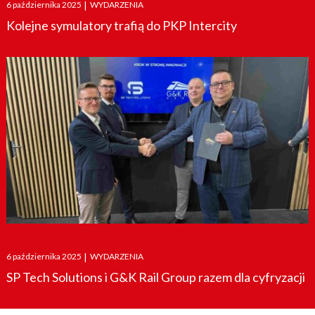
Posted
6 października 2025
|
WYDARZENIA
on
Kolejne symulatory trafią do PKP Intercity
Posted
6 października 2025
|
WYDARZENIA
on
SP Tech Solutions i G&K Rail Group razem dla cyfryzacji