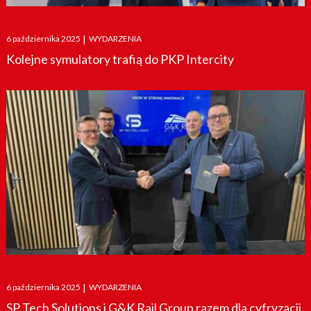
Posted
6 października 2025
|
WYDARZENIA
on
Kolejne symulatory trafią do PKP Intercity
Posted
6 października 2025
|
WYDARZENIA
on
SP Tech Solutions i G&K Rail Group razem dla cyfryzacji