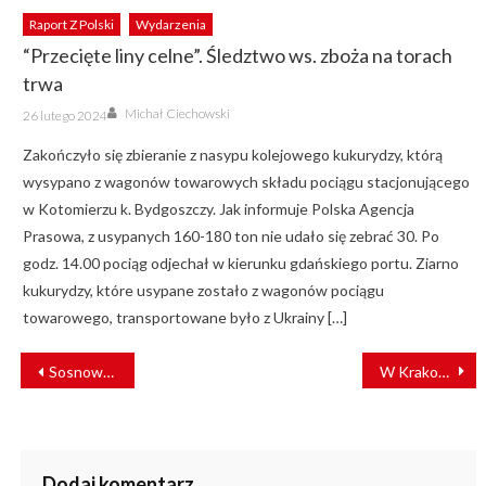
Raport Z Polski
Wydarzenia
“Przecięte liny celne”. Śledztwo ws. zboża na torach
trwa
Author
Posted
Michał Ciechowski
26 lutego 2024
on
Zakończyło się zbieranie z nasypu kolejowego kukurydzy, którą
wysypano z wagonów towarowych składu pociągu stacjonującego
w Kotomierzu k. Bydgoszczy. Jak informuje Polska Agencja
Prasowa, z usypanych 160-180 ton nie udało się zebrać 30. Po
godz. 14.00 pociąg odjechał w kierunku gdańskiego portu. Ziarno
kukurydzy, które usypane zostało z wagonów pociągu
towarowego, transportowane było z Ukrainy […]
NAWIGACJA
Sosnowski dostarczył dźwignik do Tramwajów Warszawskich
W Krakowie wyjedzie wyjątkowy tramwaj w Dniu Dziecka
WPISU
Dodaj komentarz