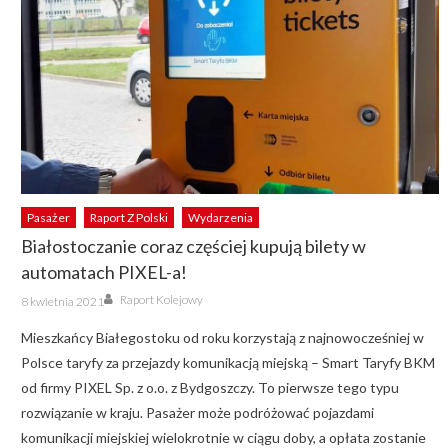
Pasażer
Raport Z Polski
Wydarzenia
Białostoczanie coraz częściej kupują bilety w
automatach PIXEL-a!
Author
Posted
Raport Kolejowy
8 kwietnia 2021
on
Mieszkańcy Białegostoku od roku korzystają z najnowocześniej w
Polsce taryfy za przejazdy komunikacją miejską – Smart Taryfy BKM
od firmy PIXEL Sp. z o.o. z Bydgoszczy. To pierwsze tego typu
rozwiązanie w kraju. Pasażer może podróżować pojazdami
komunikacji miejskiej wielokrotnie w ciągu doby, a opłata zostanie