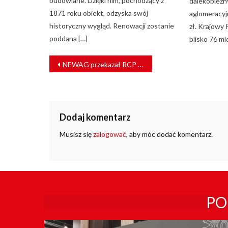
budowlane. Dzięki nim, pochodzący z
dalekobieżny
1871 roku obiekt, odzyska swój
aglomeracyj
historyczny wygląd. Renowacji zostanie
zł. Krajowy
poddana […]
blisko 76 ml
NAWIGACJA
NEWAG przekazał RCP pierwszą elektryczną lokomotywę DRAGON 2
WPISU
Dodaj komentarz
Musisz się
zalogować
, aby móc dodać komentarz.
PO