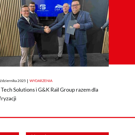
ted
aździernika 2025
|
WYDARZENIA
 Tech Solutions i G&K Rail Group razem dla
fryzacji