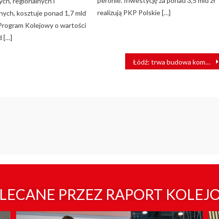
peronie. Inwestycję za ponad 3,5 mld zł
ch, regionalnych i
realizują PKP Polskie […]
nych, kosztuje ponad 1,7 mld
 Program Kolejowy o wartości
d […]
Łódź: trwa budowa komór startowych dla tarcz TBM [ZDJĘCIA]
LECANE PRZEZ RAPORT KOLEJ