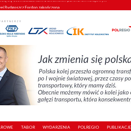
wej Bydgoszcz Fordon zakończona
zystkie Vectrony na 230 km/h
pociągi od PESA. Sześć nowoczesnych ELF-ów wyjedzie na tory w 202
c dla GySEV gotowe
zielą się doświadczeniami z ukraińskim partnerem kolejowym
AROWE
TABOR
WYDARZENIA
POLREGIO
PUBLIKACJE