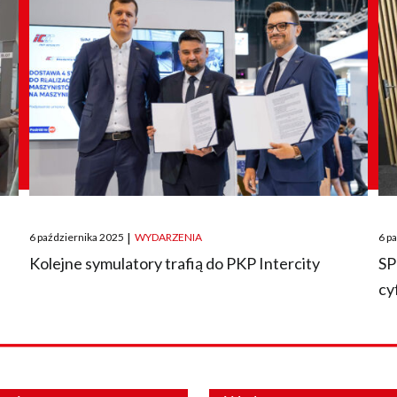
Posted
Pos
6 października 2025
|
WYDARZENIA
6 p
on
on
O
Kolejne symulatory trafią do PKP Intercity
SP
cy