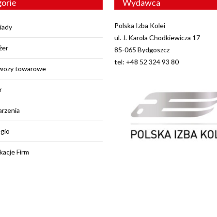
orie
Wydawca
Polska Izba Kolei
iady
ul. J. Karola Chodkiewicza 17
żer
85-065 Bydgoszcz
tel: +48 52 324 93 80
wozy towarowe
r
rzenia
egio
kacje Firm