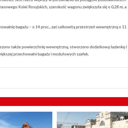
 prasowego Kolei Rosyjskich, szerokość wagonu zwiększyła się o 0,28 m, a
chowalnię bagażu – o 14 proc., zaś całkowitą przestrzeń wewnętrzną o 11
kszono także powierzchnię wewnętrzną, stworzono dodatkową łazienkę i
większej przechowalni bagaży i modułowych szafek.