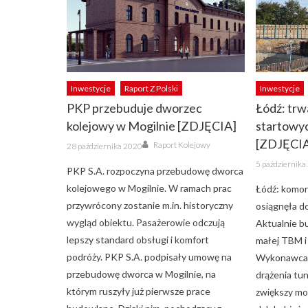
Inwestycje
Raport Z Polski
Inwestycje
PKP przebuduje dworzec
Łódź: tr
kolejowy w Mogilnie [ZDJĘCIA]
startowy
Author
[ZDJĘCI
Posted
Raport Kolejowy
28 października 2020
on
Posted
5 październik
on
PKP S.A. rozpoczyna przebudowę dworca
kolejowego w Mogilnie. W ramach prac
Łódź: komor
przywrócony zostanie m.in. historyczny
osiągnęła d
wygląd obiektu. Pasażerowie odczują
Aktualnie b
lepszy standard obsługi i komfort
małej TBM i
podróży. PKP S.A. podpisały umowę na
Wykonawca 
przebudowę dworca w Mogilnie, na
drążenia tun
którym ruszyły już pierwsze prace
zwiększy moż