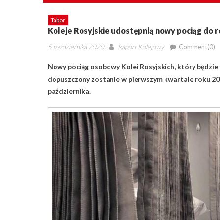
Tabor
Koleje Rosyjskie udostępnią nowy pociąg do r
Posted
Author
5 października 2020
Raport Kolejowy
Comment(0)
on
Nowy pociąg osobowy Kolei Rosyjskich, który będzie 
dopuszczony zostanie w pierwszym kwartale roku 202
października.