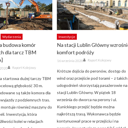
Wydarzenia
Inwestycje
wa budowa komór
Na stacji Lublin Główny wzrośn
ch dla tarcz TBM
komfort podróży
A]
Author
Posted
Raport Kolejowy
16 września 2020
on
Author
Raport Kolejowy
a 2020
Krótsze dojścia do peronów, dostęp do
wind oraz przejście pod torami – z takich
a startowa dużej tarczy TBM
udogodnień skorzystają pasażerowie na
ocelową głębokość 30 m.
stacji Lublin Główny. W piątek 18
udowane są także komora dla
września do dworca na perony i ul.
 wyjazdy z podziemnych tras.
Kunickiego przejść będzie można
montuje również maszyny do
najkrótszą trasą. Wykonawca będzie
eli. Inwestycja, która
kontynuował prace w przejściu i na
liwości kolei w relacjach