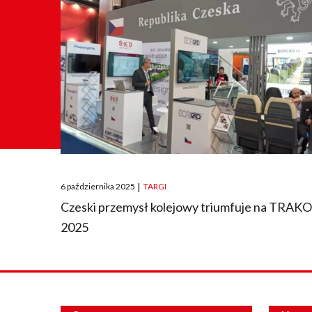
Posted
6 października 2025
|
TARGI
on
Czeski przemysł kolejowy triumfuje na TRAK
2025