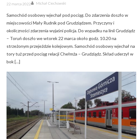
Author
Posted
Michał Ciechowski
22 marca 2022
on
Samochód osobowy wjechał pod pociąg. Do zdarzenia doszło w
miejscowości Mały Rudnik pod Grudziądzem. Przyczyny i
okoliczności zdarzenia wyjaśni policja. Do wypadku na linii Grudziądz
– Toruń doszło we wtorek 22 marca około godz. 10.20 na
strzeżonym przejeździe kolejowym. Samochód osobowy wjechał na
tory tuż przed pociąg relacji Chełmża – Grudziądz. Skład uderzył w
bok […]