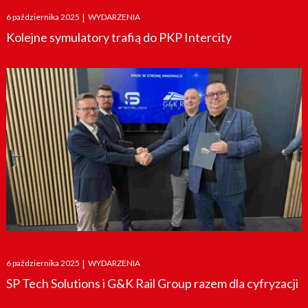
Posted
6 października 2025
|
WYDARZENIA
on
Kolejne symulatory trafią do PKP Intercity
Posted
6 października 2025
|
WYDARZENIA
on
SP Tech Solutions i G&K Rail Group razem dla cyfryzacji