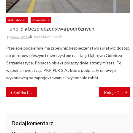
Aktualności
Inwestycje
Tunel dla bezpieczeństwa podróżnych
Author
Posted
Radosław Karwicki
17 lutego 2022
on
Przejście podziemne ma zapewnić bezpieczeństwo i ułatwić dostęp
do peronów pieszym i rowerzystom na stacji Dąbrowa Górnicza
Strzemieszyce. Ponadto obiekt połączy dwie strony miasta. To
wspólna inwestycja PKP PLK S.A., które podpisały umowę z
wykonawcą na zaprojektowanie i wykonanie robót.
NAWIGACJA
Spółka LOTOS Kolej wzmocniła swoją pozycję w rynku przewozów
Koleje Dolnośląskie we wtorek przewiozą kierowców za darmo!
WPISU
Dodaj komentarz