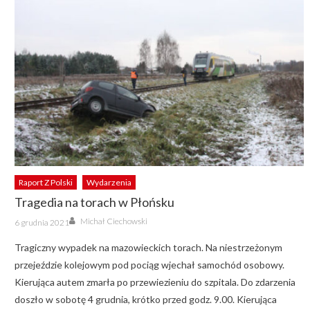
Raport Z Polski
Wydarzenia
Tragedia na torach w Płońsku
Author
Posted
Michał Ciechowski
6 grudnia 2021
on
Tragiczny wypadek na mazowieckich torach. Na niestrzeżonym
przejeździe kolejowym pod pociąg wjechał samochód osobowy.
Kierująca autem zmarła po przewiezieniu do szpitala. Do zdarzenia
doszło w sobotę 4 grudnia, krótko przed godz. 9.00. Kierująca