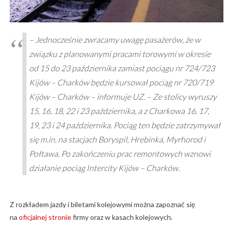
– Jednocześnie zwracamy uwagę pasażerów, że w
związku z planowanymi pracami torowymi w okresie
od 15 do 23 października zamiast pociągu nr 724/723
Kijów – Charków będzie kursował pociąg nr 720/719
Kijów – Charków – informuje UZ. – Ze stolicy wyruszy
15, 16, 18, 22 i 23 października, a z Charkowa 16, 17,
19, 23 i 24 października. Pociąg ten będzie zatrzymywał
się m.in. na stacjach Boryspil, Hrebinka, Myrhorod i
Połtawa. Po zakończeniu prac remontowych wznowi
działanie pociąg Intercity Kijów – Charków.
Z rozkładem jazdy i biletami kolejowymi można zapoznać się
na
oficjalnej stronie
firmy oraz w kasach kolejowych.