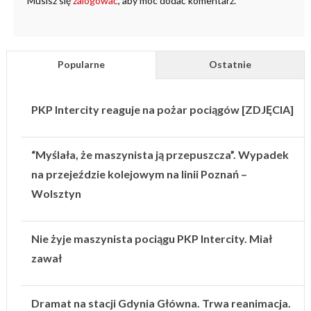
Musisz się
zalogować
, aby móc dodać komentarz.
Popularne
Ostatnie
PKP Intercity reaguje na pożar pociągów [ZDJĘCIA]
“Myślała, że maszynista ją przepuszcza”. Wypadek
na przejeździe kolejowym na linii Poznań –
Wolsztyn
Nie żyje maszynista pociągu PKP Intercity. Miał
zawał
Dramat na stacji Gdynia Główna. Trwa reanimacja.