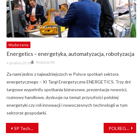
Wydarzenia
Energetics – energetyka, automatyzacja, robotyzacja
Author
Posted
Redakcja RK
4 grudnia 2018
on
Za nami jedno z najważniejszych w Polsce spotkań sektora
energetycznego – XI Targi Energetyczne ENERGETICS. Trzy dni
targowe wypełniły spotkania biznesowe, prezentacje nowości,
rozmowy handlowe, dyskusje na temat przyszłości polskiej
energetyki czy roli innowacji i nowoczesnych technologii w tym
sektorze gospodarki.
NAWIGACJA
SP Tech Solutions i G&K Rail Group razem dla cyfryzacji
POLREGIO i RAFAMET stworzą centrum naprawy zestawów kołowych
WPISU