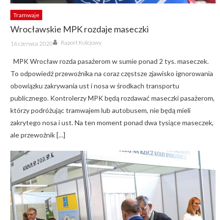
Tramwaje
Wrocławskie MPK rozdaje maseczki
Author
Posted
Raport Kolejowy
16 czerwca 2020
on
MPK Wrocław rozda pasażerom w sumie ponad 2 tys. maseczek.
To odpowiedź przewoźnika na coraz częstsze zjawisko ignorowania
obowiązku zakrywania ust i nosa w środkach transportu
publicznego. Kontrolerzy MPK będą rozdawać maseczki pasażerom,
którzy podróżując tramwajem lub autobusem, nie będą mieli
zakrytego nosa i ust. Na ten moment ponad dwa tysiące maseczek,
ale przewoźnik […]