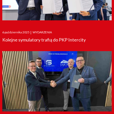
Posted
6 października 2025
|
WYDARZENIA
on
Kolejne symulatory trafią do PKP Intercity