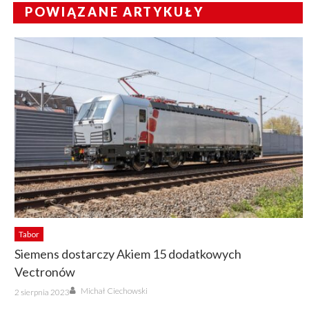
POWIĄZANE ARTYKUŁY
Tabor
Siemens dostarczy Akiem 15 dodatkowych
Vectronów
Author
Posted
Michał Ciechowski
2 sierpnia 2023
on