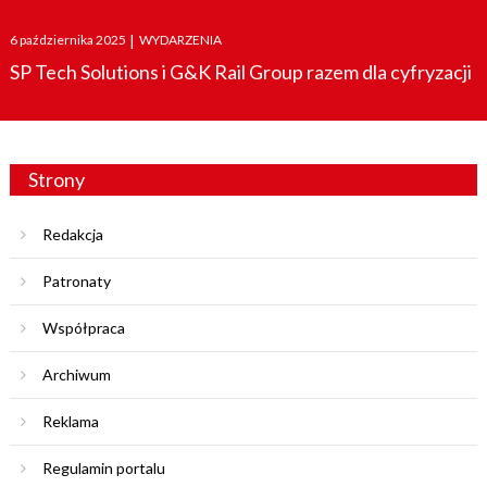
Posted
6 października 2025
|
WYDARZENIA
on
SP Tech Solutions i G&K Rail Group razem dla cyfryzacji
Strony
Redakcja
Patronaty
Współpraca
Archiwum
Reklama
Regulamin portalu