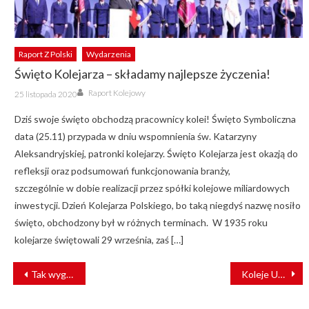
Raport Z Polski
Wydarzenia
Święto Kolejarza – składamy najlepsze życzenia!
Author
Posted
Raport Kolejowy
25 listopada 2020
on
Dziś swoje święto obchodzą pracownicy kolei! Święto Symboliczna
data (25.11) przypada w dniu wspomnienia św. Katarzyny
Aleksandryjskiej, patronki kolejarzy. Święto Kolejarza jest okazją do
refleksji oraz podsumowań funkcjonowania branży,
szczególnie w dobie realizacji przez spółki kolejowe miliardowych
inwestycji. Dzień Kolejarza Polskiego, bo taką niegdyś nazwę nosiło
święto, obchodzony był w różnych terminach. W 1935 roku
kolejarze świętowali 29 września, zaś […]
NAWIGACJA
Tak wyglądać będą nowe pociągi Kolei Wielkopolskich [WIZUALIZACJE]
Koleje Ukraińskie przewiozły do UE i z powrotem prawie milion pasażerów
WPISU