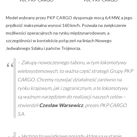
Model wybrany przez PKP CARGO dysponuje mocą 6,4 MW, a jego
prędkość maksymalna wynosi 160 km/h. Pozwala na zwiększenie
możliwości operacyjnych na rynku międzynarodowym, a
szczególności w kontekście połączeń na liniach Nowego
Jedwabnego Szlaku i państw Trójmorza.
– Zakupy nowoczesnego taboru, w tym lokomotywy
wielosystemowych, to ważna część strategii Grupy PKP
CARGO. Chcemy rozwijać działalność zarówno na
rynku krajowym, jak i zagranicznym, a te lokomotywy
są ważnym narzędziem do realizacji naszych celów –
stwierdził
Czesław Warsewicz
, prezes PKP CARGO
S.A.
– Vectron to wyjątkowe pojazdy, które są w stanie