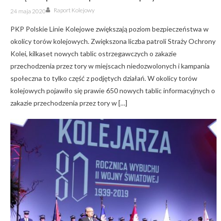
Author
Posted
Raport Kolejowy
24 maja 2020
on
PKP Polskie Linie Kolejowe zwiększają poziom bezpieczeństwa w
okolicy torów kolejowych. Zwiększona liczba patroli Straży Ochrony
Kolei, kilkaset nowych tablic ostrzegawczych o zakazie
przechodzenia przez tory w miejscach niedozwolonych i kampania
społeczna to tylko część z podjętych działań. W okolicy torów
kolejowych pojawiło się prawie 650 nowych tablic informacyjnych o
zakazie przechodzenia przez tory w […]