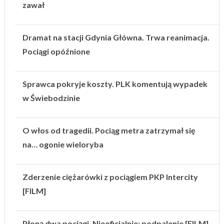
zawał
Dramat na stacji Gdynia Główna. Trwa reanimacja.
Pociągi opóźnione
Sprawca pokryje koszty. PLK komentują wypadek
w Świebodzinie
O włos od tragedii. Pociąg metra zatrzymał się
na… ogonie wieloryba
Zderzenie ciężarówki z pociągiem PKP Intercity
[FILM]
Płoną dwa pociągi. Nieoficjalnie: podpalenie [FILM]