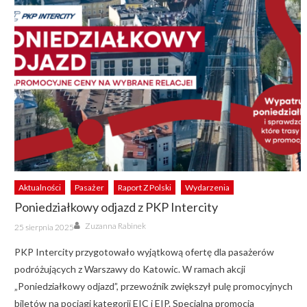
Aktualności
Pasażer
Raport Z Polski
Wydarzenia
Poniedziałkowy odjazd z PKP Intercity
Author
Posted
Zuzanna Rabinek
25 sierpnia 2025
on
PKP Intercity przygotowało wyjątkową ofertę dla pasażerów
podróżujących z Warszawy do Katowic. W ramach akcji
„Poniedziałkowy odjazd”, przewoźnik zwiększył pulę promocyjnych
biletów na pociągi kategorii EIC i EIP. Specjalna promocja