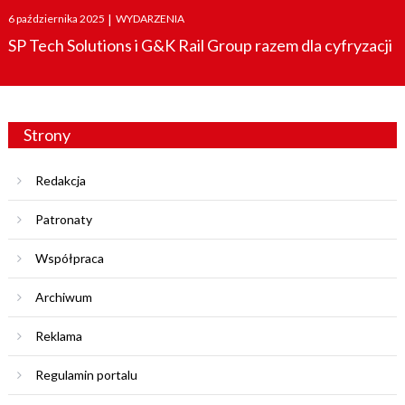
Posted
6 października 2025
|
WYDARZENIA
on
SP Tech Solutions i G&K Rail Group razem dla cyfryzacji
Strony
Redakcja
Patronaty
Współpraca
Archiwum
Reklama
Regulamin portalu