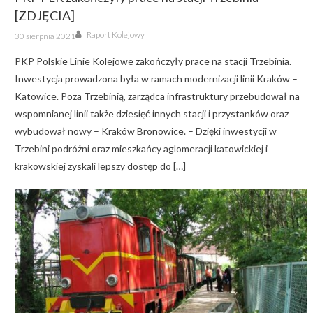
[ZDJĘCIA]
Author
Posted
Raport Kolejowy
30 sierpnia 2021
on
PKP Polskie Linie Kolejowe zakończyły prace na stacji Trzebinia.
Inwestycja prowadzona była w ramach modernizacji linii Kraków –
Katowice. Poza Trzebinią, zarządca infrastruktury przebudował na
wspomnianej linii także dziesięć innych stacji i przystanków oraz
wybudował nowy – Kraków Bronowice. – Dzięki inwestycji w
Trzebini podróżni oraz mieszkańcy aglomeracji katowickiej i
krakowskiej zyskali lepszy dostęp do […]