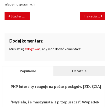
niepełnosprawnych.
NAWIGACJA
Stadler z kontraktem na 35 lokomotyw dla TCDD Taşımacılık A.Ş.
Tragedia pod Wrocławiem. Nie żyje kierowca
WPISU
Dodaj komentarz
Musisz się
zalogować
, aby móc dodać komentarz.
Popularne
Ostatnie
PKP Intercity reaguje na pożar pociągów [ZDJĘCIA]
“Myślała, że maszynista ją przepuszcza”. Wypadek