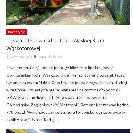
Inwestycje
Trwa modernizacja linii Górnośląskiej Kolei
Wąskotorowej
Author
Posted
Raport Kolejowy
15 września 2020
on
Trwa modernizacja ponad jednego kilometra linii kolejowej
Górnośląskiej Kolei Wąskotorowej. Remontowany odcinek łączy
Bytom z zalewem Nakło-Chechło. To jedna z największych atrakcji
w regionie. Inwestycja realizowana jest na bytomskim odcinku
GKW. Prace możliwe są dzięki wsparciu finansowemu z
Górnośląsko-Zagłębiowskiej Metropolii. Remont kosztować będzie
770 tys. zł. Wykonawca zmodernizuje torowisko wąskotorowe w
okolicy stacji Bytom Karb […]