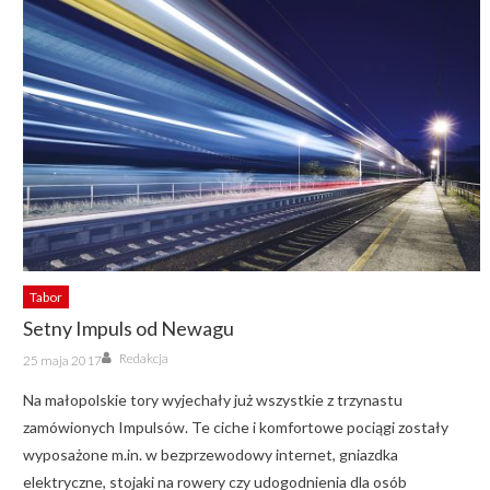
Tabor
Setny Impuls od Newagu
Author
Posted
Redakcja
25 maja 2017
on
Na małopolskie tory wyjechały już wszystkie z trzynastu
zamówionych Impulsów. Te ciche i komfortowe pociągi zostały
wyposażone m.in. w bezprzewodowy internet, gniazdka
elektryczne, stojaki na rowery czy udogodnienia dla osób