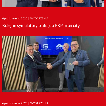
Posted
6 października 2025
|
WYDARZENIA
on
Kolejne symulatory trafią do PKP Intercity
Posted
6 października 2025
|
WYDARZENIA
on