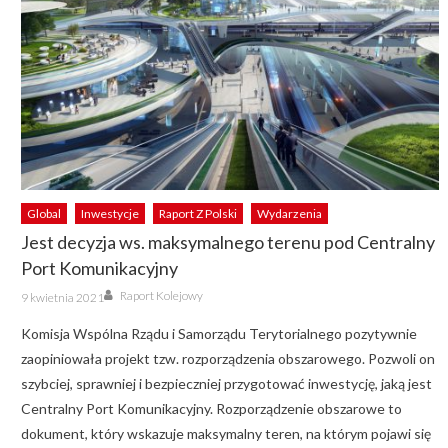
Global
Inwestycje
Raport Z Polski
Wydarzenia
Jest decyzja ws. maksymalnego terenu pod Centralny
Port Komunikacyjny
Author
Posted
Raport Kolejowy
9 kwietnia 2021
on
Komisja Wspólna Rządu i Samorządu Terytorialnego pozytywnie
zaopiniowała projekt tzw. rozporządzenia obszarowego. Pozwoli on
szybciej, sprawniej i bezpieczniej przygotować inwestycję, jaką jest
Centralny Port Komunikacyjny. Rozporządzenie obszarowe to
dokument, który wskazuje maksymalny teren, na którym pojawi się