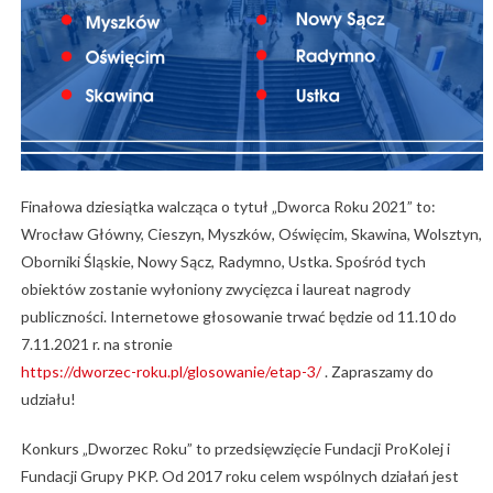
Finałowa dziesiątka walcząca o tytuł „Dworca Roku 2021” to:
Wrocław Główny, Cieszyn, Myszków, Oświęcim, Skawina, Wolsztyn,
Oborniki Śląskie, Nowy Sącz, Radymno, Ustka. Spośród tych
obiektów zostanie wyłoniony zwycięzca i laureat nagrody
publiczności. Internetowe głosowanie trwać będzie od 11.10 do
7.11.2021 r. na stronie
https://dworzec-roku.pl/glosowanie/etap-3/
. Zapraszamy do
udziału!
Konkurs „Dworzec Roku” to przedsięwzięcie Fundacji ProKolej i
Fundacji Grupy PKP. Od 2017 roku celem wspólnych działań jest