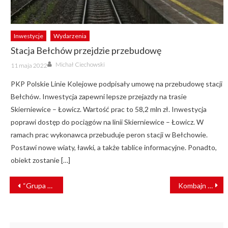
Inwestycje
Wydarzenia
Stacja Bełchów przejdzie przebudowę
Author
Posted
Michał Ciechowski
11 maja 2022
on
PKP Polskie Linie Kolejowe podpisały umowę na przebudowę stacji
Bełchów. Inwestycja zapewni lepsze przejazdy na trasie
Skierniewice – Łowicz. Wartość prac to 58,2 mln zł. Inwestycja
poprawi dostęp do pociągów na linii Skierniewice – Łowicz. W
ramach prac wykonawca przebuduje peron stacji w Bełchowie.
Postawi nowe wiaty, ławki, a także tablice informacyjne. Ponadto,
obiekt zostanie […]
NAWIGACJA
“Grupa PKP jest otwarta na współpracę z biznesem”. Ruszyła XVIII konferencja „Telekomunikacja i Informatyka na Kolei”
Kombajn wjechał pod pociąg. Groźny wypadek na Ukrainie [ZDJĘCIA]
WPISU