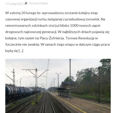
Author
Posted
Tomasz Mokos
17 lutego 2021
on
W sobotę 20 lutego br. wprowadzony zostanie kolejny etap
czasowej organizacji ruchu związanej z przebudową torowisk. Na
remontowanych odcinkach stoi już blisko 1000 nowych zapór
drogowych najnowszej generacji. W najbliższych dniach pojawią się
kolejne, tym razem na Placu Żołnierza. Torowa Rewolucja w
Szczecinie nie zwalnia. W ramach tego etapu w dalszym ciągu prace
będą się […]