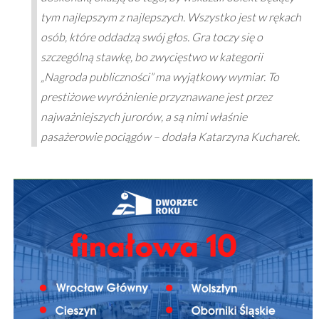
tym najlepszym z najlepszych. Wszystko jest w rękach
osób, które oddadzą swój głos. Gra toczy się o
szczególną stawkę, bo zwycięstwo w kategorii
„Nagroda publiczności” ma wyjątkowy wymiar. To
prestiżowe wyróżnienie przyznawane jest przez
najważniejszych jurorów, a są nimi właśnie
pasażerowie pociągów – dodała Katarzyna Kucharek.