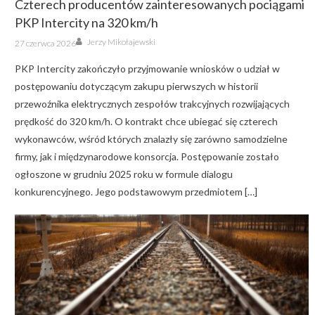
Czterech producentów zainteresowanych pociągami
PKP Intercity na 320 km/h
Author
Posted
Jerzy Mikołajewski
27 czerwca 2026
on
PKP Intercity zakończyło przyjmowanie wniosków o udział w
postępowaniu dotyczącym zakupu pierwszych w historii
przewoźnika elektrycznych zespołów trakcyjnych rozwijających
prędkość do 320 km/h. O kontrakt chce ubiegać się czterech
wykonawców, wśród których znalazły się zarówno samodzielne
firmy, jak i międzynarodowe konsorcja. Postępowanie zostało
ogłoszone w grudniu 2025 roku w formule dialogu
konkurencyjnego. Jego podstawowym przedmiotem […]