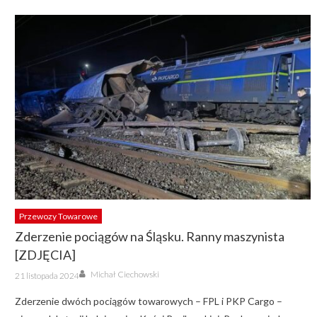
Przewozy Towarowe
Zderzenie pociągów na Śląsku. Ranny maszynista
[ZDJĘCIA]
Author
Posted
Michał Ciechowski
21 listopada 2024
on
Zderzenie dwóch pociągów towarowych – FPL i PKP Cargo –