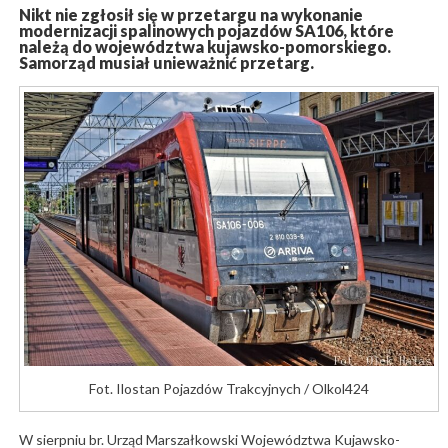
Nikt nie zgłosił się w przetargu na wykonanie
modernizacji spalinowych pojazdów SA106, które
należą do województwa kujawsko-pomorskiego.
Samorząd musiał unieważnić przetarg.
Fot. Ilostan Pojazdów Trakcyjnych / Olkol424
W sierpniu br. Urząd Marszałkowski Województwa Kujawsko-