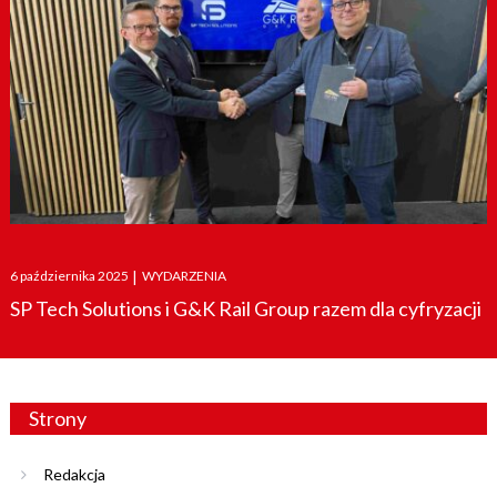
Posted
6 października 2025
|
WYDARZENIA
on
SP Tech Solutions i G&K Rail Group razem dla cyfryzacji
Strony
Redakcja