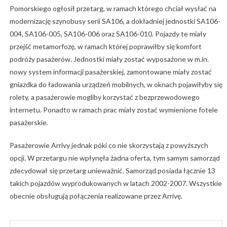
Pomorskiego ogłosił przetarg, w ramach którego chciał wysłać na
modernizację szynobusy serii SA106, a dokładniej jednostki SA106-
004, SA106-005, SA106-006 oraz SA106-010. Pojazdy te miały
przejść metamorfozę, w ramach której poprawiłby się komfort
podróży pasażerów. Jednostki miały zostać wyposażone w m.in.
nowy system informacji pasażerskiej, zamontowane miały zostać
gniazdka do ładowania urządzeń mobilnych, w oknach pojawiłyby się
rolety, a pasażerowie mogliby korzystać z bezprzewodowego
internetu. Ponadto w ramach prac miały zostać wymienione fotele
pasażerskie.
Pasażerowie Arrivy jednak póki co nie skorzystają z powyższych
opcji. W przetargu nie wpłynęła żadna oferta, tym samym samorząd
zdecydował się przetarg unieważnić. Samorząd posiada łącznie 13
takich pojazdów wyprodukowanych w latach 2002-2007. Wszystkie
obecnie obsługują połączenia realizowane przez Arrivę.