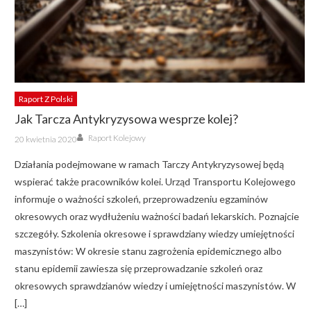
Raport Z Polski
Jak Tarcza Antykryzysowa wesprze kolej?
Author
Posted
Raport Kolejowy
20 kwietnia 2020
on
Działania podejmowane w ramach Tarczy Antykryzysowej będą
wspierać także pracowników kolei. Urząd Transportu Kolejowego
informuje o ważności szkoleń, przeprowadzeniu egzaminów
okresowych oraz wydłużeniu ważności badań lekarskich. Poznajcie
szczegóły. Szkolenia okresowe i sprawdziany wiedzy umiejętności
maszynistów: W okresie stanu zagrożenia epidemicznego albo
stanu epidemii zawiesza się przeprowadzanie szkoleń oraz
okresowych sprawdzianów wiedzy i umiejętności maszynistów. W
[…]