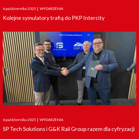
Posted
6 października 2025
|
WYDARZENIA
on
Kolejne symulatory trafią do PKP Intercity
Posted
6 października 2025
|
WYDARZENIA
on
SP Tech Solutions i G&K Rail Group razem dla cyfryzacji