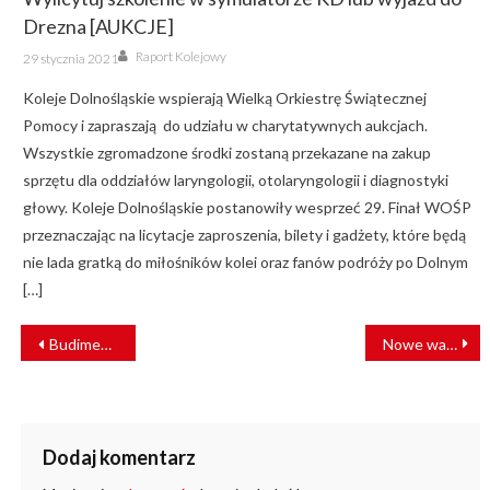
Drezna [AUKCJE]
Author
Posted
Raport Kolejowy
29 stycznia 2021
on
Koleje Dolnośląskie wspierają Wielką Orkiestrę Świątecznej
Pomocy i zapraszają do udziału w charytatywnych aukcjach.
Wszystkie zgromadzone środki zostaną przekazane na zakup
sprzętu dla oddziałów laryngologii, otolaryngologii i diagnostyki
głowy. Koleje Dolnośląskie postanowiły wesprzeć 29. Finał WOŚP
przeznaczając na licytacje zaproszenia, bilety i gadżety, które będą
nie lada gratką do miłośników kolei oraz fanów podróży po Dolnym
[…]
NAWIGACJA
Budimex zrealizuje fundamenty pod terminal w ramach programu Port Polska
Nowe wagony COMBO w PKP Intercity
WPISU
Dodaj komentarz