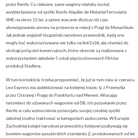
przez Renfe. Co ciekawe, same wagony miałyby zostać
wydzierżawione od spółki Renfe Alquiler de Material Ferroviario
SME na okres 15 lat, a zatem znacznie dłuższy niż czas
obowiązywania umowy na przewozy w relacji z Pragi do Monachium.
Jak jednak wyjaśnił hiszpański narodowy przewoźnik, będą one
mogły być wykorzystywane nie tylko na linii Ex36, ale również do
obsługi połączeń komercyjnych, które obecnie są realizowane z
wykorzystaniem zaledwie 5 sztuk pięcioczłonowych Flirtów
produkcji Stadlera.
W tym kontekście trzeba przypomnieć, że już w tym roku w czerwcu
Leo Express ma zadebiutować na kolejnej trasie, tj. z Przemyśla
przez Ostrawę i Pragę do Frankfurtu nad Menem. Wracając
natomiast do używanych wagonów od DB, ich pozyskanie przez
Renfe w celu wzmocnienia potencjału swojej czeskiej spółki
zależnej trudno traktować w kategoriach zaskoczenia. W Europie
Zachodniej kolejni narodowi przewoźnicy kolejowi pozbywają się
bowiem wagonów pasażerskich standardu Z, produkowanych od lat