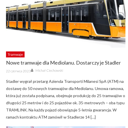
Tramwaje
Nowe tramwaje dla Mediolanu. Dostarczy je Stadler
Author
Posted
Michał Ciechowski
22 czerwca 2023
on
Stadler wygrał przetarg Azienda Transporti Milanesi SpA (ATM) na
dostawę do 50 nowych tramwajów dla Mediolanu. Umowa ramowa,
która już została podpisana, obejmuje produkcję do 25 tramwajów o
długości 25 metrów i do 25 pojazdów ok. 35-metrowych – oba typu
TRAMLINK. Na każdy pojazd obowiązuje 5-letnia gwarancja. W
ramach kontraktu ATM zamówił w Stadlerze 14 […]