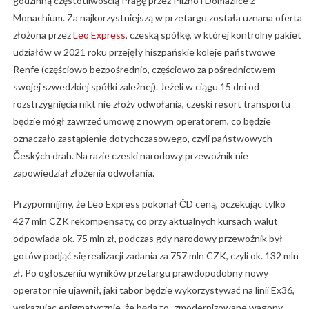
godzinną częstotliwością Pragę przez Pilzno i Domažlice z
Monachium. Za najkorzystniejszą w przetargu została uznana oferta
złożona przez
Leo Express
, czeską spółkę, w której kontrolny pakiet
udziałów w 2021 roku przejęły hiszpańskie koleje państwowe
Renfe (częściowo bezpośrednio, częściowo za pośrednictwem
swojej szwedzkiej spółki zależnej). Jeżeli w ciągu 15 dni od
rozstrzygnięcia nikt nie złoży odwołania, czeski resort transportu
będzie mógł zawrzeć umowę z nowym operatorem, co będzie
oznaczało zastąpienie dotychczasowego, czyli państwowych
Českých drah. Na razie czeski narodowy przewoźnik nie
zapowiedział złożenia odwołania.
Przypomnijmy, że Leo Express pokonał ČD ceną, oczekując tylko
427 mln CZK rekompensaty, co przy aktualnych kursach walut
odpowiada ok. 75 mln zł, podczas gdy narodowy przewoźnik był
gotów podjąć się realizacji zadania za 757 mln CZK, czyli ok. 132 mln
zł. Po ogłoszeniu wyników przetargu prawdopodobny nowy
operator nie ujawnił, jaki tabor będzie wykorzystywać na linii Ex36,
wskazując enigmatycznie, że będą to „zmodernizowane wagony