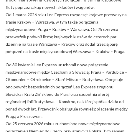
floty poprzez zakup nowych składów i wagonów.
Od 1 marca 2026 roku Leo Express rozpoczął krajowe przewozy na
trasie Kraków – Warszawa, w tym także połączenia
międzynarodowe Praga – Kraków – Warszawa. Od 25 czerwca
przewoźnik podwoił liczbę krajowych kursów do czterech par
dziennie na trasie Warszawa – Kraków oraz dodał trzecią parę
połączeń na trasie międzynarodowej Warszawa – Kraków – Praga.
Od 30 kwietnia Leo Express uruchomił nowe połączenie
międzynarodowe między Czechami a Słowacją: Praga – Pardubice –
Ołomuniec – Otrokovice – Staré Město – Bratysława. Obejmuje
ono powrót bezpośrednich połączeń Leo Express z regionu
Slovácka i Kraju Zlińskiego do Pragi oraz uzupełnia ofertę
regionalnej linii Bratysława – Komárno, na której spółka działa od
ponad dwóch lat. Przewoźnik obsługuje również połączenie między
Pragą a Preszowem.
Od 25 czerwca 2026 roku uruchomiono nowe międzynarodowe
połączenie z Niemiec do Czech, przy granicy z Polską. Tym samym