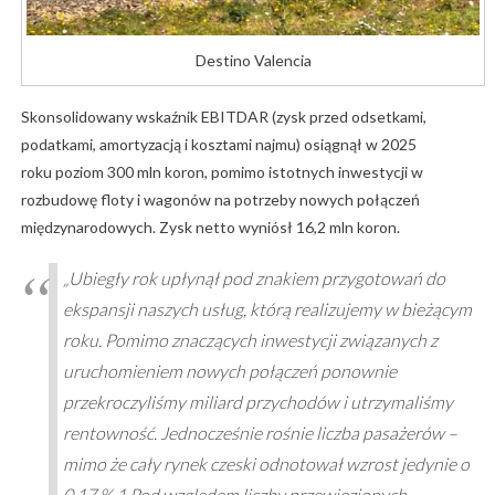
Destino Valencia
Skonsolidowany wskaźnik EBITDAR (zysk przed odsetkami,
podatkami, amortyzacją i kosztami najmu) osiągnął w 2025
roku poziom 300 mln koron, pomimo istotnych inwestycji w
rozbudowę floty i wagonów na potrzeby nowych połączeń
międzynarodowych. Zysk netto wyniósł 16,2 mln koron.
„Ubiegły rok upłynął pod znakiem przygotowań do
ekspansji naszych usług, którą realizujemy w bieżącym
roku. Pomimo znaczących inwestycji związanych z
uruchomieniem nowych połączeń ponownie
przekroczyliśmy miliard przychodów i utrzymaliśmy
rentowność. Jednocześnie rośnie liczba pasażerów –
mimo że cały rynek czeski odnotował wzrost jedynie o
0,17 %.1 Pod względem liczby przewiezionych