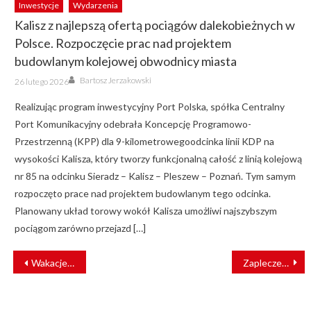
Inwestycje
Wydarzenia
Kalisz z najlepszą ofertą pociągów dalekobieżnych w
Polsce. Rozpoczęcie prac nad projektem
budowlanym kolejowej obwodnicy miasta
Author
Posted
Bartosz Jerzakowski
26 lutego 2026
on
Realizując program inwestycyjny Port Polska, spółka Centralny
Port Komunikacyjny odebrała Koncepcję Programowo-
Przestrzenną (KPP) dla 9-kilometrowegoodcinka linii KDP na
wysokości Kalisza, który tworzy funkcjonalną całość z linią kolejową
nr 85 na odcinku Sieradz – Kalisz – Pleszew – Poznań. Tym samym
rozpoczęto prace nad projektem budowlanym tego odcinka.
Planowany układ torowy wokół Kalisza umożliwi najszybszym
pociągom zarówno przejazd […]
NAWIGACJA
Wakacje pełne kolejowych przygód. Rusza „Stacja Dzieci” w Stacji Muzeum
Zaplecze techniczne KM w Radomiu ruszyło pełną parą
WPISU