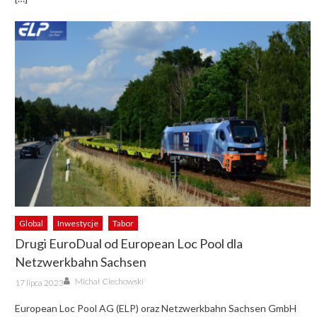
Global
Inwestycje
Tabor
Drugi EuroDual od European Loc Pool dla
Netzwerkbahn Sachsen
Author
Posted
Michał Ciechowski
17 lipca 2023
on
European Loc Pool AG (ELP) oraz Netzwerkbahn Sachsen GmbH