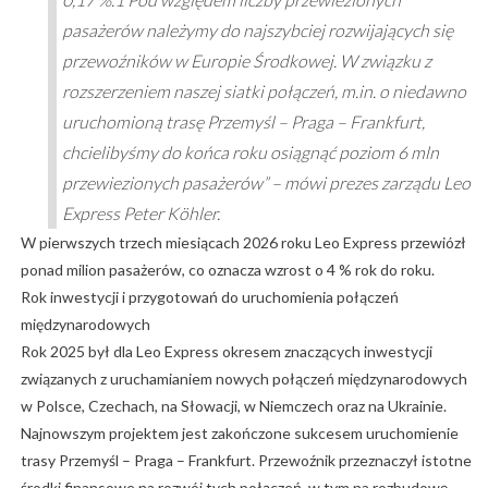
pasażerów należymy do najszybciej rozwijających się
przewoźników w Europie Środkowej. W związku z
rozszerzeniem naszej siatki połączeń, m.in. o niedawno
uruchomioną trasę Przemyśl – Praga – Frankfurt,
chcielibyśmy do końca roku osiągnąć poziom 6 mln
przewiezionych pasażerów” – mówi prezes zarządu Leo
Express Peter Köhler.
W pierwszych trzech miesiącach 2026 roku Leo Express przewiózł
ponad milion pasażerów, co oznacza wzrost o 4 % rok do roku.
Rok inwestycji i przygotowań do uruchomienia połączeń
międzynarodowych
Rok 2025 był dla Leo Express okresem znaczących inwestycji
związanych z uruchamianiem nowych połączeń międzynarodowych
w Polsce, Czechach, na Słowacji, w Niemczech oraz na Ukrainie.
Najnowszym projektem jest zakończone sukcesem uruchomienie
trasy Przemyśl – Praga – Frankfurt. Przewoźnik przeznaczył istotne
środki finansowe na rozwój tych połączeń, w tym na rozbudowę