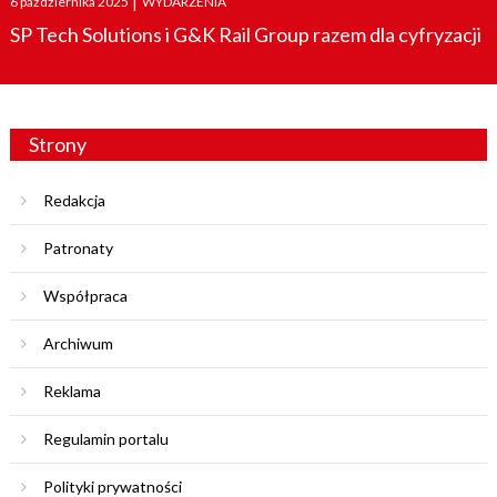
6 października 2025
|
WYDARZENIA
on
SP Tech Solutions i G&K Rail Group razem dla cyfryzacji
Strony
Redakcja
Patronaty
Współpraca
Archiwum
Reklama
Regulamin portalu
Polityki prywatności