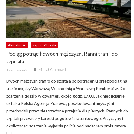
Aktualności
Raport Z Polski
Pociąg potrącił dwóch mężczyzn. Ranni trafili do
szpitala
Author
Posted
Michał Ciechowski
17 września 2020
on
Dwóch mężczyzn trafiło do szpitala po potrąceniu przez pociąg na
trasie między Warszawą Wschodnią a Warszawą Rembertów. Do
zdarzenia doszło w czwartek, około godz. 17.00. Jak nieoficjalnie
ustaliła Polska Agencja Prasowa, poszkodowani mężczyźni
przechodzili przez niestrzeżone przejście dla pieszych. Rannych do
szpitali przewiozły karetki pogotowia ratunkowego. Przyczyny i
okoliczności zdarzenia wyjaśnia policja pod nadzorem prokuratora.
[…]