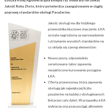
Łódzka Kolej Aglomeracyjna kolejny raz odebrała certyfikat
Jakość Roku Złoto, który potwierdza zaangażowanie w ciągłą
poprawę standardów obsługi Pasażerów.
Jakość obsługi ma dla łódzkiego
przewoźnika kluczowe znaczenie. ŁKA
została nagrodzona za wprowadzenie
i utrzymanie wysokich standardów na
co składa się szereg elementów:
Nowoczesny, odpowiednio
serwisowany tabor zapewnia
niezakłócone kursowanie pociągów
ŁKA.
Oferta przewozowa, która zapewnia
obsługę jak największej liczby
pasażerów na każdej z obsługiwanych
linii przez cały dzień. W przypadku ŁKA
wykracza ona poza pociągi, albowiem