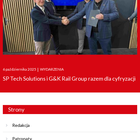
Posted
6 października 2025
|
WYDARZENIA
on
SP Tech Solutions i G&K Rail Group razem dla cyfryzacji
Strony
Redakcja
Patronaty