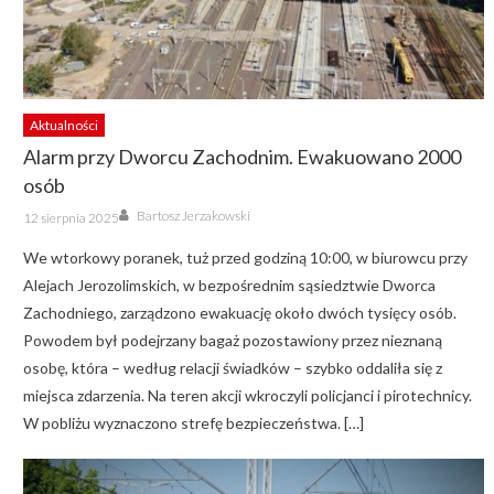
Aktualności
Alarm przy Dworcu Zachodnim. Ewakuowano 2000
osób
Author
Posted
Bartosz Jerzakowski
12 sierpnia 2025
on
We wtorkowy poranek, tuż przed godziną 10:00, w biurowcu przy
Alejach Jerozolimskich, w bezpośrednim sąsiedztwie Dworca
Zachodniego, zarządzono ewakuację około dwóch tysięcy osób.
Powodem był podejrzany bagaż pozostawiony przez nieznaną
osobę, która – według relacji świadków – szybko oddaliła się z
miejsca zdarzenia. Na teren akcji wkroczyli policjanci i pirotechnicy.
W pobliżu wyznaczono strefę bezpieczeństwa. […]