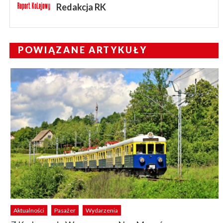
Redakcja RK
POWIĄZANE ARTYKUŁY
Aktualności
Pasażer
Wydarzenia