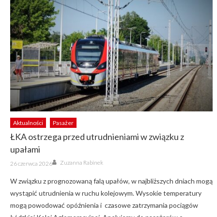
Aktualności
Pasażer
ŁKA ostrzega przed utrudnieniami w związku z
upałami
Author
Posted
Zuzanna Rabinek
26 czerwca 2026
on
W związku z prognozowaną falą upałów, w najbliższych dniach mogą
wystąpić utrudnienia w ruchu kolejowym. Wysokie temperatury
mogą powodować opóźnienia i czasowe zatrzymania pociągów