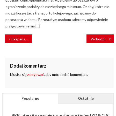
Łódzkiej Kolei Aglomeracyjnej. Apelujemy do pasażerów o
ograniczenie podróży do niezbędnego minimum. Osoby, które nie
muszą korzystać z transportu kolejowego, zachęcamy do
pozostania w domu. Pozostałym osobom zalecamy odpowiednie
przygotowanie się […]
NAWIGACJA
Ekspansja Mera Systemy na rynki zagraniczne
Wchodzimy w coraz większą interakcję z beneficjentami
WPISU
Dodaj komentarz
Musisz się
zalogować
, aby móc dodać komentarz.
Popularne
Ostatnie
PKP Intercity reaguje na pożar pociągów [ZDJĘCIA]