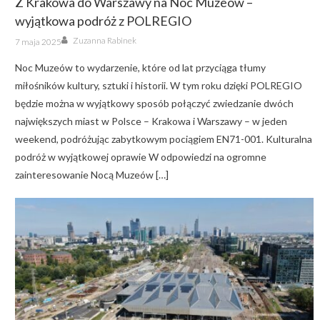
Z Krakowa do Warszawy na Noc Muzeów –
wyjątkowa podróż z POLREGIO
Author
Posted
Zuzanna Rabinek
7 maja 2025
on
Noc Muzeów to wydarzenie, które od lat przyciąga tłumy
miłośników kultury, sztuki i historii. W tym roku dzięki POLREGIO
będzie można w wyjątkowy sposób połączyć zwiedzanie dwóch
największych miast w Polsce – Krakowa i Warszawy – w jeden
weekend, podróżując zabytkowym pociągiem EN71-001. Kulturalna
podróż w wyjątkowej oprawie W odpowiedzi na ogromne
zainteresowanie Nocą Muzeów […]