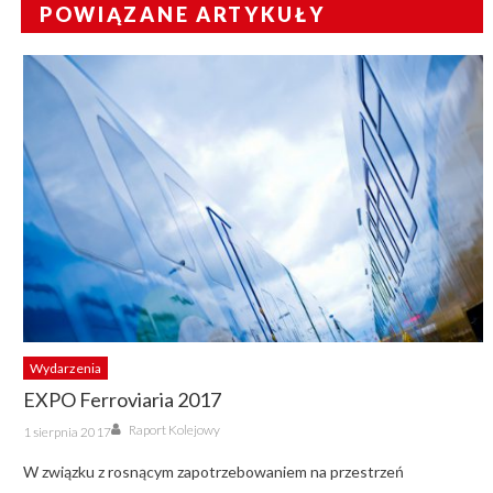
POWIĄZANE ARTYKUŁY
Wydarzenia
EXPO Ferroviaria 2017
Author
Posted
Raport Kolejowy
1 sierpnia 2017
on
W związku z rosnącym zapotrzebowaniem na przestrzeń