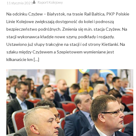
Author
Posted
Raport Kolejowy
11 stycznia 2021
on
Na odcinku Czyżew – Białystok, na trasie Rail Baltica, PKP Polskie
Linie Kolejowe zwiększają dostępność do kolei i podnoszą
bezpieczeństwo podróżnych. Zmienia się m.in. stacja Czyżew. Na
stacji wykonawca kładzie nowe szyny, podkłady i rozjazdy.
Ustawiono już słupy trakcyjne na stacji i od strony Kietlanki. Na
szlaku między Czyżewem a Szepietowem wymieniane jest
kilkanaście km […]