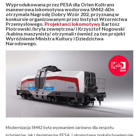
Wyprodukowana przez PESA dla Orlen Koltrans
manewrowa lokomotywa wodorowa SM42-6Dn
otrzymała Nagrodę Dobry Wzór 202, przyznaną w
konkursie organizowanym przez Instytut Wzornictwa
Przemysłowego.
Projektanci lokomotywy
Bartosz
Piotrowski /bryła zewnętrzna/ i Krzysztof Nogowski
/kabina maszynisty/ otrzymali również za ten projekt
Wyróżnienie Ministra Kultury i Dziedzictwa
Narodowego.
Modernizacja SM42 była wyzwaniem zarówno dla zespołu
inżynierów, jak i designerów PESA. Lokomotywa zyskała bowiem nie