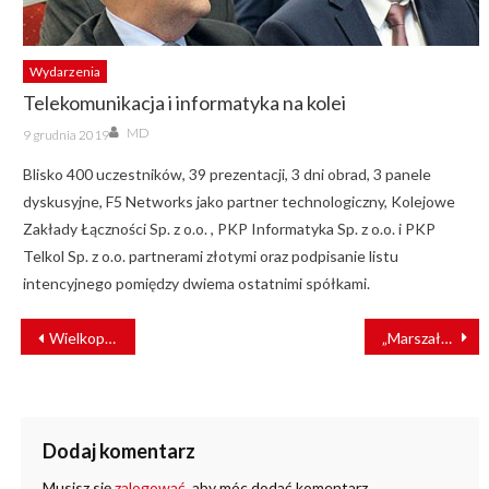
Wydarzenia
Telekomunikacja i informatyka na kolei
Author
Posted
MD
9 grudnia 2019
on
Blisko 400 uczestników, 39 prezentacji, 3 dni obrad, 3 panele
dyskusyjne, F5 Networks jako partner technologiczny, Kolejowe
Zakłady Łączności Sp. z o.o. , PKP Informatyka Sp. z o.o. i PKP
Telkol Sp. z o.o. partnerami złotymi oraz podpisanie listu
intencyjnego pomiędzy dwiema ostatnimi spółkami.
NAWIGACJA
Wielkopolska: wykoleił się pociąg towarowy. Duże utrudnienia na linii
„Marszałek Piłsudski” na torach
WPISU
Dodaj komentarz
Musisz się
zalogować
, aby móc dodać komentarz.