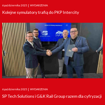
Posted
6 października 2025
|
WYDARZENIA
on
Kolejne symulatory trafią do PKP Intercity
Posted
6 października 2025
|
WYDARZENIA
on
SP Tech Solutions i G&K Rail Group razem dla cyfryzacji