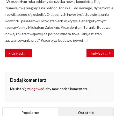
„W przyszłym roku oddamy do użytku nową, kompletną linię
tramwajową biegnącą na północ Torunia – do nowego, dynamicznie
rozwijającego się osiedla”. O obecnych inwestycjach, zwiększaniu
komfortu pasażerów i rozwiązaniach w kryzysie energetycznym
rozmawiamy z Michałem Zaleskim, Prezydentem Torunia. Budowa
nowej linii tramwajowej na północ miasta trwa. Jaki jest stan
zaawansowania prac? Prace przy budowie nowej […]
NAWIGACJA
United Wagon Co. dostarczy dla RB Group 3,6 tys. wagonów 13-6903.
Indyjscy rolnicy stawiają na kolej. Do New Delhi jedzie pociąg z mango
WPISU
Dodaj komentarz
Musisz się
zalogować
, aby móc dodać komentarz.
Popularne
Ostatnie