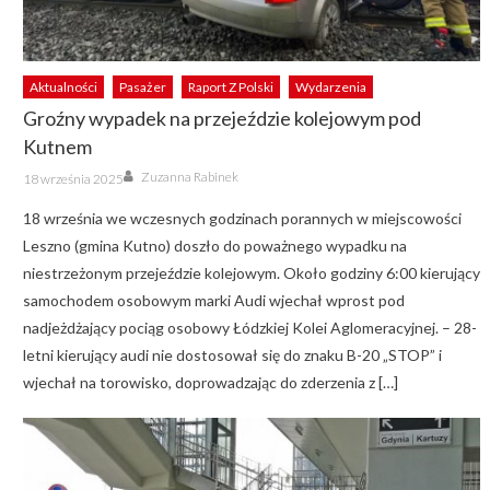
Aktualności
Pasażer
Raport Z Polski
Wydarzenia
Groźny wypadek na przejeździe kolejowym pod
Kutnem
Author
Posted
Zuzanna Rabinek
18 września 2025
on
18 września we wczesnych godzinach porannych w miejscowości
Leszno (gmina Kutno) doszło do poważnego wypadku na
niestrzeżonym przejeździe kolejowym. Około godziny 6:00 kierujący
samochodem osobowym marki Audi wjechał wprost pod
nadjeżdżający pociąg osobowy Łódzkiej Kolei Aglomeracyjnej. – 28-
letni kierujący audi nie dostosował się do znaku B-20 „STOP” i
wjechał na torowisko, doprowadzając do zderzenia z […]