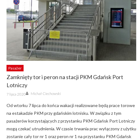
Pasażer
Zamknięty tor i peron na stacji PKM Gdańsk Port
Lotniczy
Author
Posted
Michał Ciechowski
7 lipca 2020
on
Od wtorku 7 lipca do końca wakacji realizowane będą prace torowe
na estakadzie PKM przy gdańskim lotnisku. W związku z tym
pasażerów korzystających z przystanku PKM Gdańsk Port Lotniczy
mogą czekać utrudnienia. W czasie trwania prac wyłączony z użytku
zostanie cały tor nr 1 oraz peron nr 1 na przystanku PKM Gdańsk