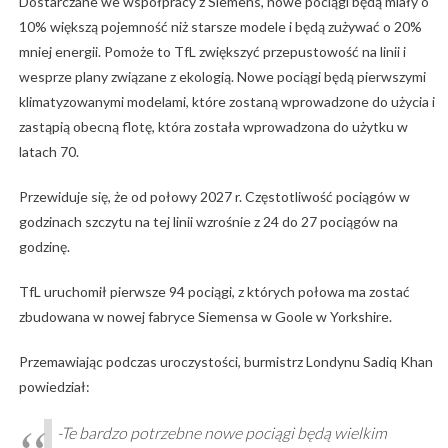
Dostarczane we współpracy z Siemens, nowe pociągi będą miały o
10% większą pojemność niż starsze modele i będą zużywać o 20%
mniej energii. Pomoże to TfL zwiększyć przepustowość na linii i
wesprze plany związane z ekologią. Nowe pociągi będą pierwszymi
klimatyzowanymi modelami, które zostaną wprowadzone do użycia i
zastąpią obecną flotę, która została wprowadzona do użytku w
latach 70.
Przewiduje się, że od połowy 2027 r. Częstotliwość pociągów w
godzinach szczytu na tej linii wzrośnie z 24 do 27 pociągów na
godzinę.
TfL uruchomił pierwsze 94 pociągi, z których połowa ma zostać
zbudowana w nowej fabryce Siemensa w Goole w Yorkshire.
Przemawiając podczas uroczystości, burmistrz Londynu Sadiq Khan
powiedział:
-Te bardzo potrzebne nowe pociągi będą wielkim