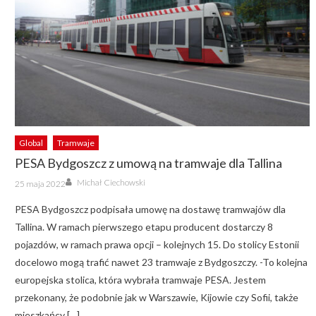
Global
Tramwaje
PESA Bydgoszcz z umową na tramwaje dla Tallina
Author
Posted
Michał Ciechowski
25 maja 2022
on
PESA Bydgoszcz podpisała umowę na dostawę tramwajów dla
Tallina. W ramach pierwszego etapu producent dostarczy 8
pojazdów, w ramach prawa opcji – kolejnych 15. Do stolicy Estonii
docelowo mogą trafić nawet 23 tramwaje z Bydgoszczy. -To kolejna
europejska stolica, która wybrała tramwaje PESA. Jestem
przekonany, że podobnie jak w Warszawie, Kijowie czy Sofii, także
mieszkańcy […]