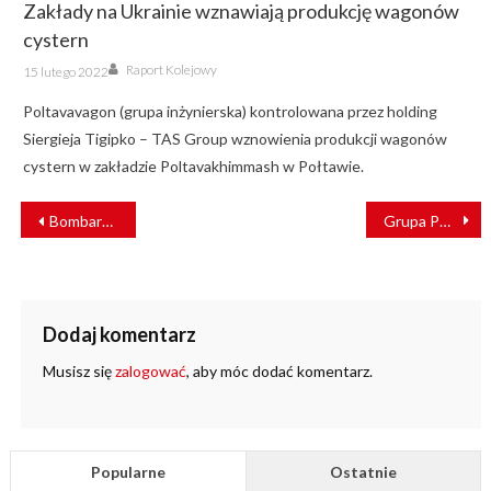
Zakłady na Ukrainie wznawiają produkcję wagonów
cystern
Author
Posted
Raport Kolejowy
15 lutego 2022
on
Poltavavagon (grupa inżynierska) kontrolowana przez holding
Siergieja Tigipko – TAS Group wznowienia produkcji wagonów
cystern w zakładzie Poltavakhimmash w Połtawie.
NAWIGACJA
Bombardier prezentuje cele finansowe na najbliższe lata
Grupa PKP CARGO dalej będzie wozić węgiel dla Tauron Ciepło
WPISU
Dodaj komentarz
Musisz się
zalogować
, aby móc dodać komentarz.
Popularne
Ostatnie