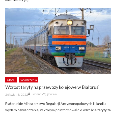
Global
Wydarzenia
Wzrost taryfy na przewozy kolejowe w Białorusi
Author
Posted
Joanna Węglewska
26 kwietnia 2022
on
Białoruskie Ministerstwo Regulacji Antymonopolowych i Handlu
wydało oświadczenie, w którym poinformowało o wzroście taryfy za