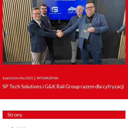
Posted
6 października 2025
|
WYDARZENIA
on
SP Tech Solutions i G&K Rail Group razem dla cyfryzacji
Strony