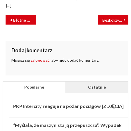
[…]
NAWIGACJA
Błotne osuwisko zablokowało linię kolejową z Węgier na Słowację
Bezkolizyjne skrzyżowanie ułatwi ruch w aglomeracji łódzkiej
WPISU
Dodaj komentarz
Musisz się
zalogować
, aby móc dodać komentarz.
Popularne
Ostatnie
PKP Intercity reaguje na pożar pociągów [ZDJĘCIA]
“Myślała, że maszynista ją przepuszcza”. Wypadek