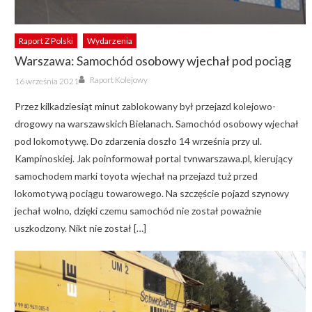
Raport Z Polski
Wydarzenia
Warszawa: Samochód osobowy wjechał pod pociąg
Author
Posted
Raport Kolejowy
16 września 2021
on
Przez kilkadziesiąt minut zablokowany był przejazd kolejowo-
drogowy na warszawskich Bielanach. Samochód osobowy wjechał
pod lokomotywę. Do zdarzenia doszło 14 września przy ul.
Kampinoskiej. Jak poinformował portal tvnwarszawa.pl, kierujący
samochodem marki toyota wjechał na przejazd tuż przed
lokomotywą pociągu towarowego. Na szczęście pojazd szynowy
jechał wolno, dzięki czemu samochód nie został poważnie
uszkodzony. Nikt nie został […]