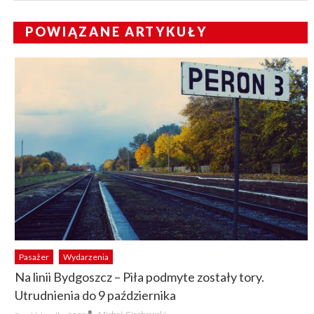
POWIĄZANE ARTYKUŁY
Pasażer
Wydarzenia
Na linii Bydgoszcz – Piła podmyte zostały tory.
Utrudnienia do 9 października
Author
Posted