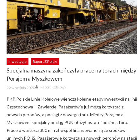
Inwestycje
Raport Z Polski
Specjalna maszyna zakończyła prace na torach między
Porajem a Myszkowem
Author
Posted
Raport Kolejowy
22 września 2020
on
PKP Polskie Linie Kolejowe wieńczą kolejne etapy inwestycji na linii
Częstochowa – Zawiercie. Pasażerowie już mogą korzystać z
nowych peronów, a pociągi z nowego toru. Między Porajem a
Myszkowem specjalny pociąg PUN ułożył ostatni odcinek toru.
Prace o wartości 380 mln zł współfinansowane są ze środków
unijnych POIiŚ. Pasażerowie korzystają z nowych peronów na stacji