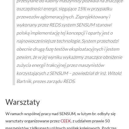
przesyłane do kabiny maszynisty pozwala na znaczące
oszczędności energii, sięgające 15% w przypadku
przewozów aglomeracyjnych. Zaprojektowany i
wykonany przez REDS system SENSUM stanowi
polską implementację tej koncepcji i oparty jest o
najnowocześniejsze technologie. System przechodzi
obecnie drugą fazę testów eksploatacyjnych i jestem
pewien, że w jej wyniku wykażemy znaczące obniżenie
zużycia energii trakcyjnej przez maszynistów
korzystających z SENSUM – powiedział dr inż. Witold
Bartnik, prezes zarządu REDS.
Warsztaty
W ramach wspólnej pracy nad SENSUM, w lutym br. odbyły się
warsztaty organizowane przez
CEEK
, z udziałem prawie 50
maszynistów z kilkunastu różnych spółek kolejowych. Podczas