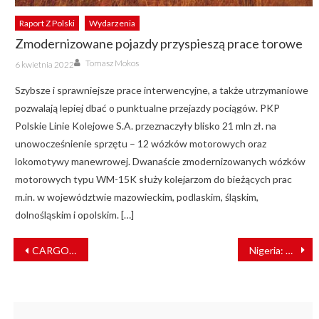
Raport Z Polski
Wydarzenia
Zmodernizowane pojazdy przyspieszą prace torowe
Author
Posted
Tomasz Mokos
6 kwietnia 2022
on
Szybsze i sprawniejsze prace interwencyjne, a także utrzymaniowe
pozwalają lepiej dbać o punktualne przejazdy pociągów. PKP
Polskie Linie Kolejowe S.A. przeznaczyły blisko 21 mln zł. na
unowocześnienie sprzętu – 12 wózków motorowych oraz
lokomotywy manewrowej. Dwanaście zmodernizowanych wózków
motorowych typu WM-15K służy kolejarzom do bieżących prac
m.in. w województwie mazowieckim, podlaskim, śląskim,
dolnośląskim i opolskim. […]
NAWIGACJA
CARGOUNIT chce inwestować w nowe lokomotywy
Nigeria: Autobus wjechał pod pociąg. Nie żyje 7 osób
WPISU