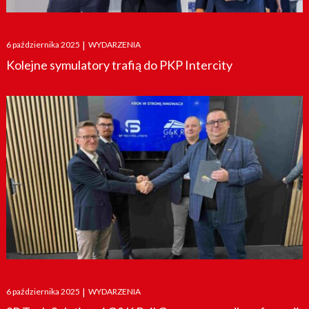
Posted
6 października 2025
|
WYDARZENIA
on
Kolejne symulatory trafią do PKP Intercity
Posted
6 października 2025
|
WYDARZENIA
on