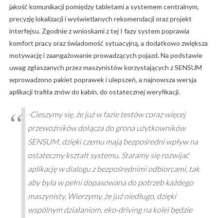
jakość komunikacji pomiędzy tabletami a systemem centralnym,
precyzję lokalizacji i wyświetlanych rekomendacji oraz projekt
interfejsu. Zgodnie z wnioskami z tej I fazy system poprawia
komfort pracy oraz świadomość sytuacyjną, a dodatkowo zwiększa
motywację i zaangażowanie prowadzących pojazd. Na podstawie
uwag zgłaszanych przez maszynistów korzystających z SENSUM
wprowadzono pakiet poprawek i ulepszeń, a najnowsza wersja
aplikacji trafiła znów do kabin, do ostatecznej weryfikacji.
-Cieszymy się, że już w fazie testów coraz więcej
przewoźników dołącza do grona użytkowników
SENSUM, dzięki czemu mają bezpośredni wpływ na
ostateczny kształt systemu. Staramy się rozwijać
aplikację w dialogu z bezpośrednimi odbiorcami, tak
aby była w pełni dopasowana do potrzeb każdego
maszynisty. Wierzymy, że już niedługo, dzięki
wspólnym działaniom, eko-driving na kolei będzie