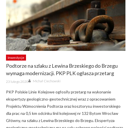
Inwestycje
Podtorze na szlaku z Lewina Brzeskiego do Brzegu
wymaga modernizacji. PKP PLK ogłasza przetarg
Author
Posted
Michał Ciechowski
23 lutego 2020
on
PKP Polskie Linie Kolejowe ogłosiły przetarg na wykonanie
ekspertyzy geologiczno-geotechnicznej wraz z opracowaniem
Projektu Wzmocnienia Podtorza oraz kosztorysu inwestorskiego
dla prac na 0,5 km odcinku linii kolejowej nr 132 Bytom Wrocław
Główny, na szlaku z Lewina Brzeskiego do Brzegu. Ekspertyza
geologiczno-geotechniczna ma na celu ochronę nośności podtorza