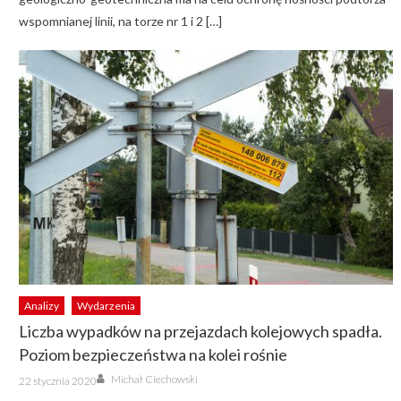
wspomnianej linii, na torze nr 1 i 2 […]
Analizy
Wydarzenia
Liczba wypadków na przejazdach kolejowych spadła.
Poziom bezpieczeństwa na kolei rośnie
Author
Posted
Michał Ciechowski
22 stycznia 2020
on