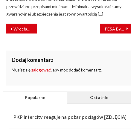
przewidziane przepisami minimum. Minimalna wysokości sumy
gwarancyjnej ubezpieczenia jest równowartością […]
NAWIGACJA
Wrocław: Sieć trakcyjna bardziej przyjazna ptakom
PESA Bydgoszcz dostarczy kolejne pociągi dla Českich Drah
WPISU
Dodaj komentarz
Musisz się
zalogować
, aby móc dodać komentarz.
Popularne
Ostatnie
PKP Intercity reaguje na pożar pociągów [ZDJĘCIA]