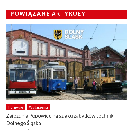
POWIĄZANE ARTYKUŁY
Tramwaje
Wydarzenia
Zajezdnia Popowice na szlaku zabytków techniki
Dolnego Śląska
Author