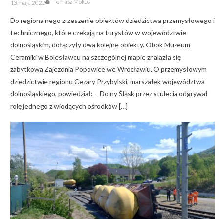
Posted
Tomasz Mokos
13 maja 2022
on
Do regionalnego zrzeszenie obiektów dziedzictwa przemysłowego i
technicznego, które czekają na turystów w województwie
dolnośląskim, dołączyły dwa kolejne obiekty. Obok Muzeum
Ceramiki w Bolesławcu na szczególnej mapie znalazła się
zabytkowa Zajezdnia Popowice we Wrocławiu. O przemysłowym
dziedzictwie regionu Cezary Przybylski, marszałek województwa
dolnośląskiego, powiedział: – Dolny Śląsk przez stulecia odgrywał
rolę jednego z wiodących ośrodków […]