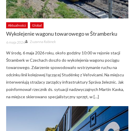
Aktualności
Global
Wykolejenie wagonu towarowego w Štramberku
Author
Posted
Zuzanna Rabinek
6 maja 2026
on
W środę, 6 maja 2026 roku, około godziny 10:00 w rejonie stacji
Štramberk w Czechach doszło do wykolejenia wagonu pociągu
towarowego. Zdarzenie spowodowało wstrzymanie ruchu na
odcinku linii kolejowej łączącej Studénkę z Veřovicami. Na miejscu
interweniują strażacy zarządcy infrastruktury Správa železnic. Jak
poinformował rzecznik ds. sytuacji nadzwyczajnych Martin Kavka,
na miejsce skierowano specjalistyczny sprzęt, w […]