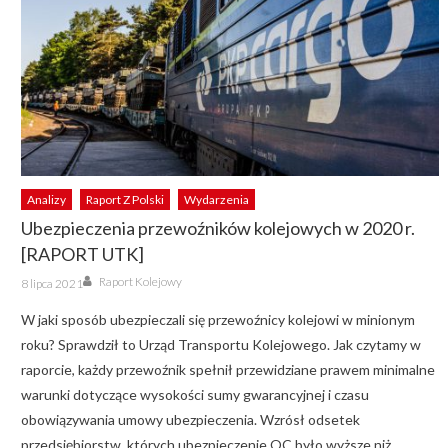
Analizy
Raport Z Polski
Wydarzenia
Ubezpieczenia przewoźników kolejowych w 2020 r.
[RAPORT UTK]
Author
Posted
Raport Kolejowy
8 lipca 2021
on
W jaki sposób ubezpieczali się przewoźnicy kolejowi w minionym
roku? Sprawdził to Urząd Transportu Kolejowego. Jak czytamy w
raporcie, każdy przewoźnik spełnił przewidziane prawem minimalne
warunki dotyczące wysokości sumy gwarancyjnej i czasu
obowiązywania umowy ubezpieczenia. Wzrósł odsetek
przedsiębiorstw, których ubezpieczenie OC było wyższe niż