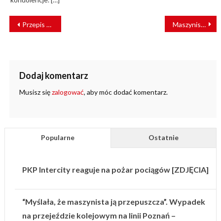
NAWIGACJA
Przepis na człowieka [FELIETON]
Maszynista ČD zdążył wytracić prędkość. Zapobiegł tragedii [FILM]
WPISU
Dodaj komentarz
Musisz się
zalogować
, aby móc dodać komentarz.
Popularne
Ostatnie
PKP Intercity reaguje na pożar pociągów [ZDJĘCIA]
“Myślała, że maszynista ją przepuszcza”. Wypadek
na przejeździe kolejowym na linii Poznań –