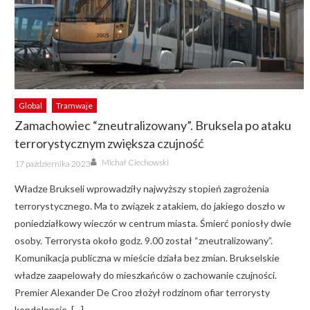
Global
Tramwaje
Zamachowiec “zneutralizowany”. Bruksela po ataku
terrorystycznym zwiększa czujność
Author
Posted
Michał Ciechowski
17 października 2023
on
Władze Brukseli wprowadziły najwyższy stopień zagrożenia
terrorystycznego. Ma to związek z atakiem, do jakiego doszło w
poniedziałkowy wieczór w centrum miasta. Śmierć poniosły dwie
osoby. Terrorysta około godz. 9.00 został “zneutralizowany”.
Komunikacja publiczna w mieście działa bez zmian. Brukselskie
władze zaapelowały do mieszkańców o zachowanie czujności.
Premier Alexander De Croo złożył rodzinom ofiar terrorysty
kondolencje. […]