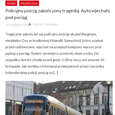
Global
Wydarzenia
Policyjny pościg zakończony tragedią. Auto wjechało
pod pociąg
Author
Posted
Michał Ciechowski
26 listopada 2024
on
Tragicznie zakończył się policyjny pościg ulicami Berghem,
niedaleko Oss w środkowej Holandii. Samochód, który uciekał
przed radiowozem, wjechał na przejazd kolejowy wprost pod
pędzący pociąg. Śmierć na miejscu poniosły dwie osoby. Do
wypadku doszło chwilę przed godz. 1.00 w nocy, we wtorek 26
listopada. Jak wynika z informacji przekazanych przez rzecznika
holenderskiej policji, pościg za […]