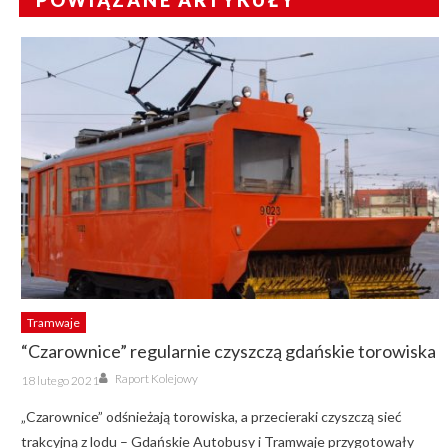
POWIĄZANE ARTYKUŁY
Tramwaje
“Czarownice” regularnie czyszczą gdańskie torowiska
Author
Posted
Raport Kolejowy
18 lutego 2021
on
„Czarownice” odśnieżają torowiska, a przecieraki czyszczą sieć
trakcyjną z lodu – Gdańskie Autobusy i Tramwaje przygotowały