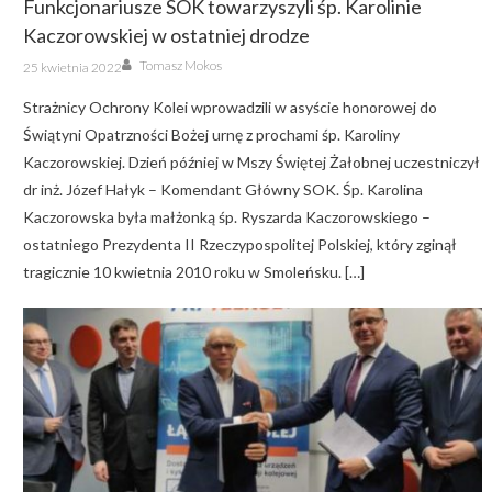
Funkcjonariusze SOK towarzyszyli śp. Karolinie
Kaczorowskiej w ostatniej drodze
Author
Posted
Tomasz Mokos
25 kwietnia 2022
on
Strażnicy Ochrony Kolei wprowadzili w asyście honorowej do
Świątyni Opatrzności Bożej urnę z prochami śp. Karoliny
Kaczorowskiej. Dzień później w Mszy Świętej Żałobnej uczestniczył
dr inż. Józef Hałyk – Komendant Główny SOK. Śp. Karolina
Kaczorowska była małżonką śp. Ryszarda Kaczorowskiego –
ostatniego Prezydenta II Rzeczypospolitej Polskiej, który zginął
tragicznie 10 kwietnia 2010 roku w Smoleńsku. […]