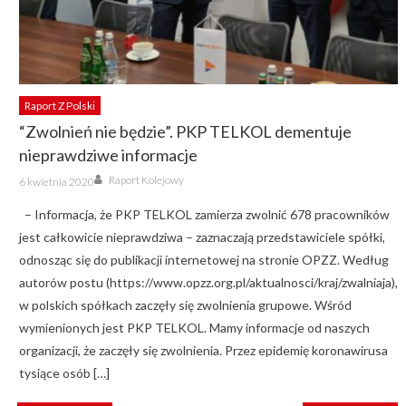
Raport Z Polski
“Zwolnień nie będzie”. PKP TELKOL dementuje
nieprawdziwe informacje
Author
Posted
Raport Kolejowy
6 kwietnia 2020
on
– Informacja, że PKP TELKOL zamierza zwolnić 678 pracowników
jest całkowicie nieprawdziwa – zaznaczają przedstawiciele spółki,
odnosząc się do publikacji internetowej na stronie OPZZ. Według
autorów postu (https://www.opzz.org.pl/aktualnosci/kraj/zwalniaja),
w polskich spółkach zaczęły się zwolnienia grupowe. Wśród
wymienionych jest PKP TELKOL. Mamy informacje od naszych
organizacji, że zaczęły się zwolnienia. Przez epidemię koronawirusa
tysiące osób […]