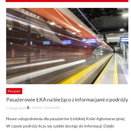
Pasażer
Pasażerowie ŁKA na bieżąco z informacjami o podróży
Author
Posted
Michał Ciechowski
7 lutego 2025
on
Nowe udogodnienia dla pasażerów Łódzkiej Kolei Aglomeracyjnej.
W czasie podróży liczy się szybki dostęp do informacji. Dzięki