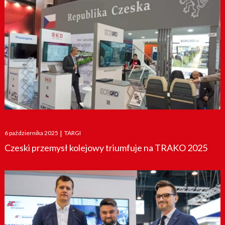
Posted
6 października 2025
|
TARGI
on
Czeski przemysł kolejowy triumfuje na TRAKO 2025