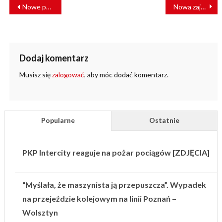
NAWIGACJA
Nowe połączenie Wielunia z Łodzią
Nowa zajezdnia kolejowa Siemens
WPISU
Dodaj komentarz
Musisz się
zalogować
, aby móc dodać komentarz.
Popularne
Ostatnie
PKP Intercity reaguje na pożar pociągów [ZDJĘCIA]
“Myślała, że maszynista ją przepuszcza”. Wypadek
na przejeździe kolejowym na linii Poznań –
Wolsztyn