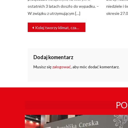
ostatnich 3 latach doszło do wypadku. –
niedziele i 
W związku z utrzymującym […]
okresie 27.0
NAWIGACJA
Kolej tworzy klimat, czas na stworzenie klimatu dla kolei
WPISU
Dodaj komentarz
Musisz się
zalogować
, aby móc dodać komentarz.
PO