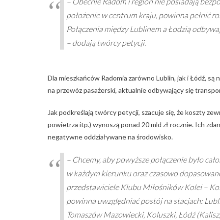
– Obecnie Radom i region nie posiadają bezpoś
położenie w centrum kraju, powinna pełnić ro
Połączenia między Lublinem a Łodzią odbywają
– dodają twórcy petycji.
Dla mieszkańców Radomia zarówno Lublin, jak i Łódź, są 
na przewóz pasażerski, aktualnie odbywający się trans
Jak podkreślają twórcy petycji, szacuje się, że koszty 
powietrza itp.) wynoszą ponad 20 mld zł rocznie. Ich 
negatywne oddziaływane na środowisko.
– Chcemy, aby powyższe połączenie było całor
w każdym kierunku oraz czasowo dopasowane 
przedstawiciele Klubu Miłośników Kolei – Kol
powinna uwzględniać postój na stacjach: Lubl
Tomaszów Mazowiecki, Koluszki, Łódź (Kalisz,