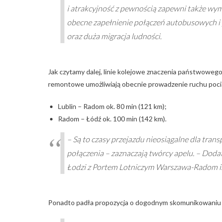
i atrakcyjność z pewnością zapewni także w
obecne zapełnienie połączeń autobusowych i
oraz duża migracja ludności.
Jak czytamy dalej, linie kolejowe znaczenia państwowego
remontowe umożliwiają obecnie prowadzenie ruchu poci
Lublin – Radom ok. 80 min (121 km);
Radom – Łódź ok. 100 min (142 km).
– Są to czasy przejazdu nieosiągalne dla tra
połączenia – zaznaczają twórcy apelu. – Dod
Łodzi z Portem Lotniczym Warszawa-Radom 
Ponadto padła propozycja o dogodnym skomunikowaniu p