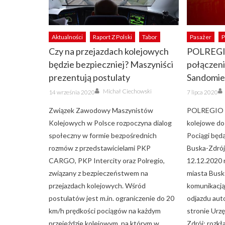
Aktualności
Raport Z Polski
Tabor
Pasażer
P
Czy na przejazdach kolejowych
POLREGI
będzie bezpieczniej? Maszyniści
połączeni
prezentują postulaty
Sandomi
Author
Posted
Posted
Michał Ciechowski
14 września 2020
7 lipca 2020
on
on
Związek Zawodowy Maszynistów
POLREGIO u
Kolejowych w Polsce rozpoczyna dialog
kolejowe do
społeczny w formie bezpośrednich
Pociągi będ
rozmów z przedstawicielami PKP
Buska-Zdrój
CARGO, PKP Intercity oraz Polregio,
12.12.2020 
związany z bezpieczeństwem na
miasta Busk
przejazdach kolejowych. Wśród
komunikacją
postulatów jest m.in. ograniczenie do 20
odjazdu aut
km/h prędkości pociągów na każdym
stronie Urz
przejeździe kolejowym, na którym w
Zdrój: rozk