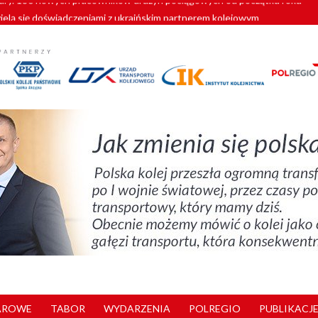
zielą się doświadczeniami z ukraińskim partnerem kolejowym
wej Bydgoszcz Fordon zakończona
zystkie Vectrony na 230 km/h
pociągi od PESA. Sześć nowoczesnych ELF-ów wyjedzie na tory w 202
y. 180 nowych pracowników drużyn pociągowych od początku roku
AROWE
TABOR
WYDARZENIA
POLREGIO
PUBLIKACJE