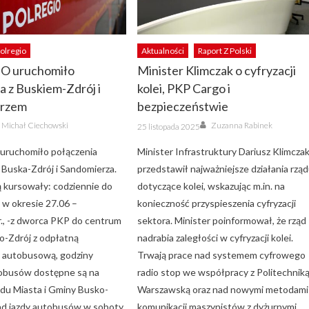
olregio
Aktualności
Raport Z Polski
O uruchomiło
Minister Klimczak o cyfryzacji
a z Buskiem-Zdrój i
kolei, PKP Cargo i
erzem
bezpieczeństwie
Author
Author
Posted
Michał Ciechowski
Zuzanna Rabinek
25 listopada 2025
on
ruchomiło połączenia
Minister Infrastruktury Dariusz Klimcza
 Buska-Zdrój i Sandomierza.
przedstawił najważniejsze działania rzą
ą kursowały: codziennie do
dotyczące kolei, wskazując m.in. na
 w okresie 27.06 –
konieczność przyspieszenia cyfryzacji
r., -z dworca PKP do centrum
sektora. Minister poinformował, że rząd
o-Zdrój z odpłatną
nadrabia zaległości w cyfryzacji kolei.
 autobusową, godziny
Trwają prace nad systemem cyfrowego
obusów dostępne są na
radio stop we współpracy z Politechnik
ędu Miasta i Gminy Busko-
Warszawską oraz nad nowymi metodami
ład jazdy autobusów w soboty,
komunikacji maszynistów z dyżurnymi