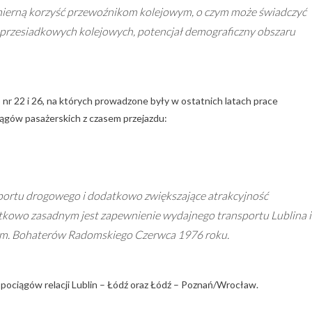
ymierną korzyść przewoźnikom kolejowym, o czym może świadczyć
 przesiadkowych kolejowych, potencjał demograficzny obszaru
 nr 22 i 26, na których prowadzone były w ostatnich latach prace
ągów pasażerskich z czasem przejazdu:
nsportu drogowego i dodatkowo zwiększające atrakcyjność
atkowo zasadnym jest zapewnienie wydajnego transportu Lublina i
im. Bohaterów Radomskiego Czerwca 1976 roku.
ociągów relacji Lublin – Łódź oraz Łódź – Poznań/Wrocław.