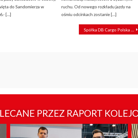
święta do Sandomierza w
ruchu. Od nowego rozkładu jazdy na
6.- […]
ośmiu odcinkach zostanie […]
Spółka DB Cargo Polska otworzyła nową linię potokową do regeneracji zestawów kołowych
LECANE PRZEZ RAPORT KOLEJ