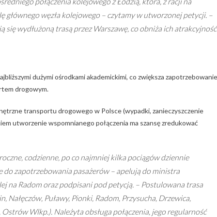
redniego połączenia kolejowego z Łodzią, która, z racji na
lę głównego węzła kolejowego – czytamy w utworzonej petycji. –
 się wydłużoną trasą przez Warszawę, co obniża ich atrakcyjność
najbliższymi dużymi ośrodkami akademickimi, co zwiększa zapotrzebowani
portem drogowym.
zewnętrzne transportu drogowego w Polsce (wypadki, zanieczyszczenie
zdaniem utworzenie wspomnianego połączenia ma szansę zredukować
oczne, codzienne, po co najmniej kilka pociągów dziennie
do zapotrzebowania pasażerów – apelują do ministra
ej na Radom oraz podpisani pod petycją. – Postulowana trasa
in, Nałęczów, Puławy, Pionki, Radom, Przysucha, Drzewica,
 Ostrów Wlkp.). Należyta obsługa połączenia, jego regularność