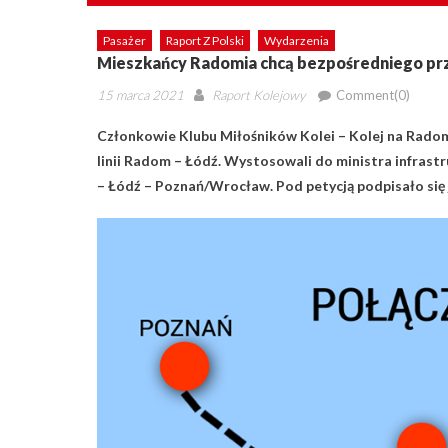
Pasażer
Raport Z Polski
Wydarzenia
Mieszkańcy Radomia chcą bezpośredniego prz
Posted
Author
15 marca 2021
Raport Kolejowy
Comment(0)
on
Członkowie Klubu Miłośników Kolei – Kolej na Rado
linii Radom – Łódź. Wystosowali do ministra infrast
– Łódź – Poznań/Wrocław. Pod petycją podpisało się 