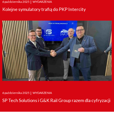
Posted
6 października 2025
|
WYDARZENIA
on
Kolejne symulatory trafią do PKP Intercity
Posted
6 października 2025
|
WYDARZENIA
on
SP Tech Solutions i G&K Rail Group razem dla cyfryzacji