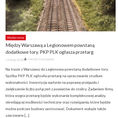
Wydarzenia
Między Warszawą a Legionowem powstaną
dodatkowe tory. PKP PLK ogłasza przetarg
Author
Posted
Michał Ciechowski
1 lutego 2020
on
Na trasie z Warszawy do Legionowa powstaną dodatkowe tory.
Spółka PKP PLK ogłosiła przetarg na opracowanie studium
wykonalności. Inwestycja wpłynie na poprawę przejazdu i
zwiększenie liczby połączeń z powiatów do stolicy. Zadaniem firmy,
która wygra przetarg będzie wykonanie kompleksowej analizy,
określającej możliwości techniczne oraz rozwiązania, które będzie
można podczas budowy zastosować. Dokument wykaże także
szacowane […]