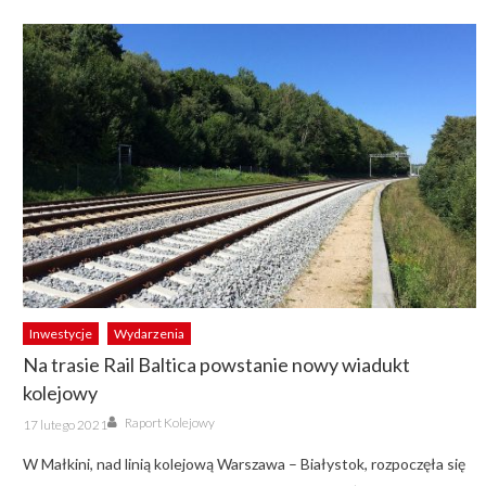
Inwestycje
Wydarzenia
Na trasie Rail Baltica powstanie nowy wiadukt
kolejowy
Author
Posted
Raport Kolejowy
17 lutego 2021
on
W Małkini, nad linią kolejową Warszawa – Białystok, rozpoczęła się