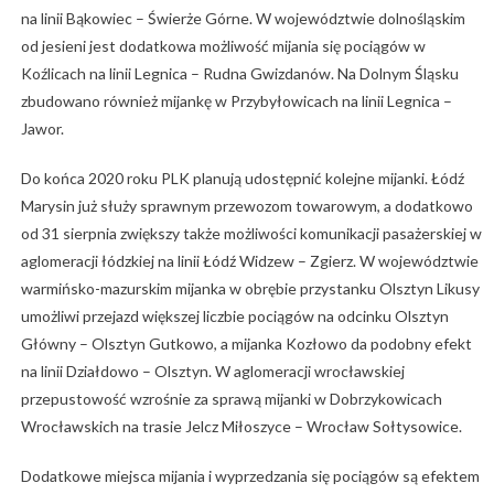
na linii Bąkowiec – Świerże Górne. W województwie dolnośląskim
od jesieni jest dodatkowa możliwość mijania się pociągów w
Koźlicach na linii Legnica – Rudna Gwizdanów. Na Dolnym Śląsku
zbudowano również mijankę w Przybyłowicach na linii Legnica –
Jawor.
Do końca 2020 roku PLK planują udostępnić kolejne mijanki. Łódź
Marysin już służy sprawnym przewozom towarowym, a dodatkowo
od 31 sierpnia zwiększy także możliwości komunikacji pasażerskiej w
aglomeracji łódzkiej na linii Łódź Widzew – Zgierz. W województwie
warmińsko-mazurskim mijanka w obrębie przystanku Olsztyn Likusy
umożliwi przejazd większej liczbie pociągów na odcinku Olsztyn
Główny – Olsztyn Gutkowo, a mijanka Kozłowo da podobny efekt
na linii Działdowo – Olsztyn. W aglomeracji wrocławskiej
przepustowość wzrośnie za sprawą mijanki w Dobrzykowicach
Wrocławskich na trasie Jelcz Miłoszyce – Wrocław Sołtysowice.
Dodatkowe miejsca mijania i wyprzedzania się pociągów są efektem