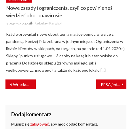
Nowe zasady i ograniczenia, czyli co powinieneś
wiedzieć o koronawirusie
Author
Posted
Radosław Karwicki
1 kwietnia 2020
on
Rząd wprowadził nowe obostrzenia mające pomóc w walce z
pandemią. Poniżej lista zebrana w jednym miejscu: Ograniczenia w
liczbie klientów w sklepach, na targach, na poczcie (od 1.04.2020 r.)
Sklepy i punkty usługowe – 3 osoby na kasę lub stanowisko do
płacenia Do każdego sklepu (zarówno małego, jak i
wielkopowierzchniowego), a także do każdego lokalu […]
NAWIGACJA
Wrocław wprowadzi nowy cennik biletów miejskich
PESA jedynym oferentem w przetargu na nowe pociągi spalinowe Kolei Dolnośląskich
WPISU
Dodaj komentarz
Musisz się
zalogować
, aby móc dodać komentarz.