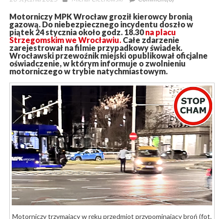
on
Motorniczy MPK Wrocław groził kierowcy bronią
gazową. Do niebezpiecznego incydentu doszło w
piątek 24 stycznia około godz. 18.30
na placu
Strzegomskim we Wrocławiu.
Całe zdarzenie
zarejestrował na filmie przypadkowy świadek.
Wrocławski przewoźnik miejski opublikował oficjalne
oświadczenie, w którym informuje o zwolnieniu
motorniczego w trybie natychmiastowym.
Motorniczy trzymający w ręku przedmiot przypominający broń (fot.