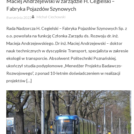
Maciej Andrzejewski w zarządzie H. Cegielski –
Fabryka Pojazdów Szynowych
Author
Posted
Michał Ciechowski
8 września 2022
on
Rada Nadzorcza H. Cegielski – Fabryka Pojazdów Szynowych Sp. z
o.o. powołała na funkcję Członka Zarządu ds. Rozwoju dr. inż.
Macieja Andrzejewskiego. Dr inż. Maciej Andrzejewski – doktor
nauk technicznych w dyscyplinie Transport, specjalista w zakresie
ekologii w transporcie. Absolwent Politechniki Poznańskiej,
ukończył studia podyplomowe „Menedżer Projektu Badawczo-
Rozwojowego”, z ponad 10-letnim doświadczeniem w realizacji
projektów […]