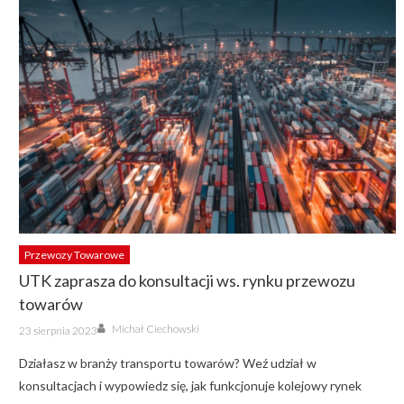
Przewozy Towarowe
UTK zaprasza do konsultacji ws. rynku przewozu
towarów
Author
Posted
Michał Ciechowski
23 sierpnia 2023
on
Działasz w branży transportu towarów? Weź udział w
konsultacjach i wypowiedz się, jak funkcjonuje kolejowy rynek