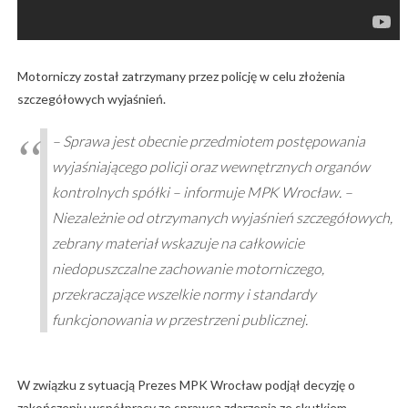
Motorniczy został zatrzymany przez policję w celu złożenia
szczegółowych wyjaśnień.
– Sprawa jest obecnie przedmiotem postępowania
wyjaśniającego policji oraz wewnętrznych organów
kontrolnych spółki – informuje MPK Wrocław. –
Niezależnie od otrzymanych wyjaśnień szczegółowych,
zebrany materiał wskazuje na całkowicie
niedopuszczalne zachowanie motorniczego,
przekraczające wszelkie normy i standardy
funkcjonowania w przestrzeni publicznej.
W związku z sytuacją Prezes MPK Wrocław podjął decyzję o
zakończeniu współpracy ze sprawcą zdarzenia ze skutkiem