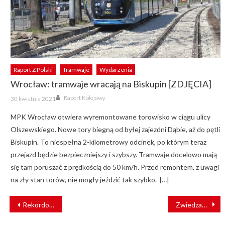
Raport Z Polski
Tramwaje
Wydarzenia
Wrocław: tramwaje wracają na Biskupin [ZDJĘCIA]
Author
Posted
Raport Kolejowy
30 kwietnia 2021
on
MPK Wrocław otwiera wyremontowane torowisko w ciągu ulicy
Olszewskiego. Nowe tory biegną od byłej zajezdni Dąbie, aż do pętli
Biskupin. To niespełna 2-kilometrowy odcinek, po którym teraz
przejazd będzie bezpieczniejszy i szybszy. Tramwaje docelowo mają
się tam poruszać z prędkością do 50 km/h. Przed remontem, z uwagi
na zły stan torów, nie mogły jeździć tak szybko. […]
NAWIGACJA
Rekordowy rok Kolei Wielkopolskich
Zwiedzanie fabryki i wyjątkowy obraz. FPS gra z WOŚP
WPISU