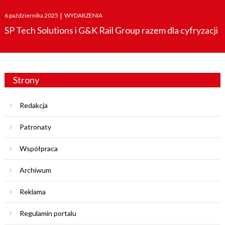
Posted
6 października 2025
|
WYDARZENIA
on
SP Tech Solutions i G&K Rail Group razem dla cyfryzacji
Strony
Redakcja
Patronaty
Współpraca
Archiwum
Reklama
Regulamin portalu