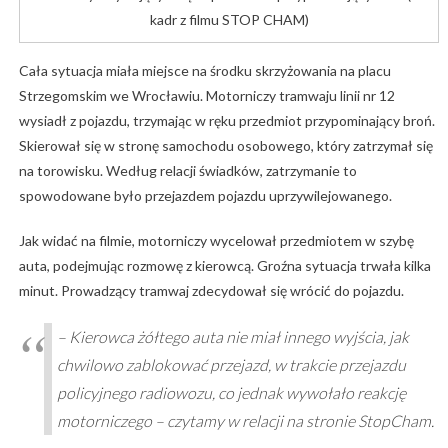
kadr z filmu STOP CHAM)
Cała sytuacja miała miejsce na środku skrzyżowania na placu
Strzegomskim we Wrocławiu. Motorniczy tramwaju linii nr 12
wysiadł z pojazdu, trzymając w ręku przedmiot przypominający broń.
Skierował się w stronę samochodu osobowego, który zatrzymał się
na torowisku. Według relacji świadków, zatrzymanie to
spowodowane było przejazdem pojazdu uprzywilejowanego.
Jak widać na filmie, motorniczy wycelował przedmiotem w szybę
auta, podejmując rozmowę z kierowcą. Groźna sytuacja trwała kilka
minut. Prowadzący tramwaj zdecydował się wrócić do pojazdu.
– Kierowca żółtego auta nie miał innego wyjścia, jak
chwilowo zablokować przejazd, w trakcie przejazdu
policyjnego radiowozu, co jednak wywołało reakcję
motorniczego – czytamy w relacji na stronie StopCham.